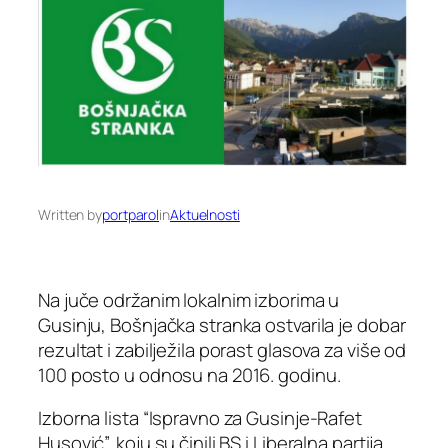
Written by
portparol
in
Aktuelnosti
Na juče održanim lokalnim izborima u
Gusinju, Bošnjačka stranka ostvarila je dobar
rezultat i zabilježila porast glasova za više od
100 posto u odnosu na 2016. godinu.
Izborna lista “Ispravno za Gusinje-Rafet
Husović”, koju su činili BS i Liberalna partija