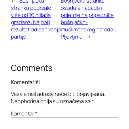
←
Bošnjačku
Bošnjačka stranka
stranku podržalo
osuđuje napade i
više od 16 hiljada
prijetnje na pripadnike
građana: Najbolji
bošnjačko-
rezultat od osnivanja
muslimanskog naroda u
partije
Pljevljima
→
Comments
Komentariši
Vaša email adresa neće biti objavljivana.
Neophodna polja su označena sa
*
Komentar
*