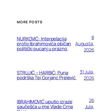
MORE POSTS
8
NURKOVIĆ: Interpelacija
Augusta,
protiv Ibrahimovića običan
politički pucanj u prazno
2026
31 Jula,
STRUJIĆ – HARBIĆ: Puna
podrška Tei Gorjanc Prelević
2026
26
IBRAHIMOVIĆ uputio izraze
Jula,
saučešća u ime Vlade Crne