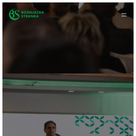
Idi
na
sadržaj