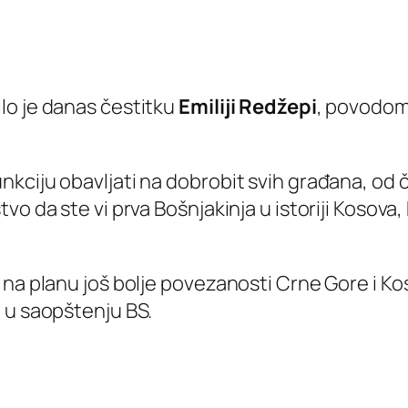
lo je danas čestitku
Emiliji Redžepi
, povodom
ciju obavljati na dobrobit svih građana, od če
vo da ste vi prva Bošnjakinja u istoriji Kosova
 na planu još bolje povezanosti Crne Gore i K
 u saopštenju BS.