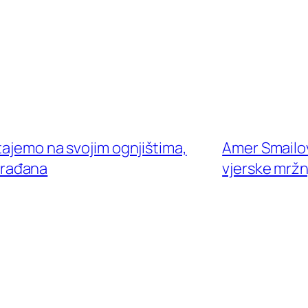
tajemo na svojim ognjištima,
Amer Smailov
 građana
vjerske mržn