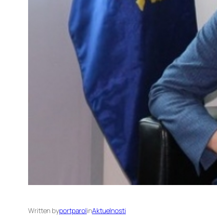
Written by
portparol
in
Aktuelnosti