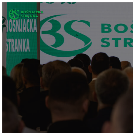
Idi
na
sadržaj