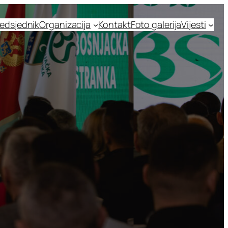
edsjednik
Organizacija
Kontakt
Foto galerija
Vijesti