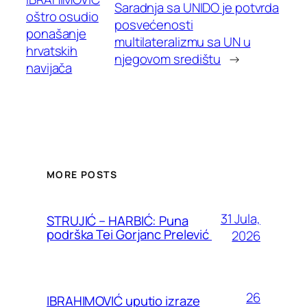
Saradnja sa UNIDO je potvrda
oštro osudio
posvećenosti
ponašanje
multilateralizmu sa UN u
hrvatskih
njegovom središtu
→
navijača
MORE POSTS
31 Jula,
STRUJIĆ – HARBIĆ: Puna
podrška Tei Gorjanc Prelević
2026
26
IBRAHIMOVIĆ uputio izraze