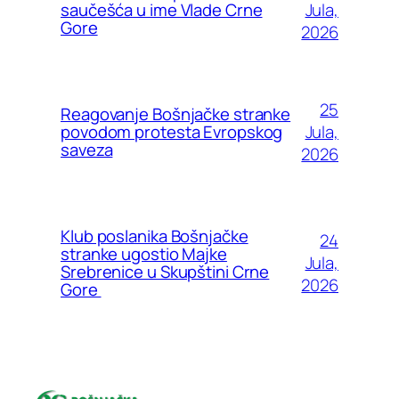
Jula,
saučešća u ime Vlade Crne
Gore
2026
25
Reagovanje Bošnjačke stranke
Jula,
povodom protesta Evropskog
saveza
2026
Klub poslanika Bošnjačke
24
stranke ugostio Majke
Jula,
Srebrenice u Skupštini Crne
2026
Gore