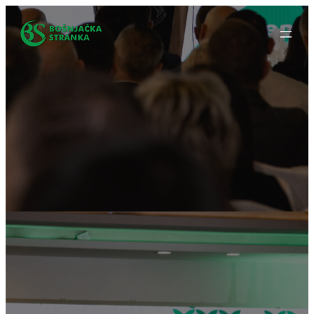
Idi
na
sadržaj