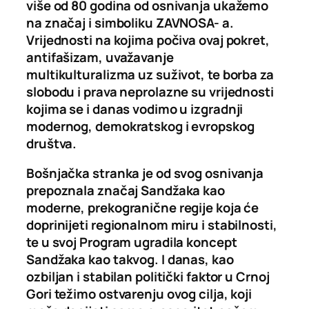
više od 80 godina od osnivanja ukažemo
na značaj i simboliku ZAVNOSA- a.
Vrijednosti na kojima počiva ovaj pokret,
antifašizam, uvažavanje
multikulturalizma uz suživot, te borba za
slobodu i prava neprolazne su vrijednosti
kojima se i danas vodimo u izgradnji
modernog, demokratskog i evropskog
društva.
Bošnjačka stranka je od svog osnivanja
prepoznala značaj Sandžaka kao
moderne, prekogranične regije koja će
doprinijeti regionalnom miru i stabilnosti,
te u svoj Program ugradila koncept
Sandžaka kao takvog. I danas, kao
ozbiljan i stabilan politički faktor u Crnoj
Gori težimo ostvarenju ovog cilja, koji