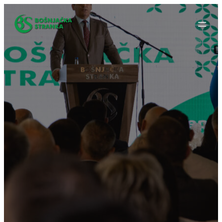
Idi
na
sadržaj