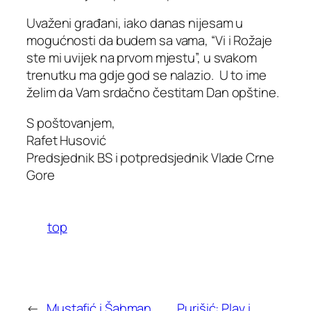
Uvaženi građani, iako danas nijesam u
mogućnosti da budem sa vama, “Vi i Rožaje
ste mi uvijek na prvom mjestu”, u svakom
trenutku ma gdje god se nalazio. U to ime
želim da Vam srdačno čestitam Dan opštine.
S poštovanjem,
Rafet Husović
Predsjednik BS i potpredsjednik Vlade Crne
Gore
top
←
Mustafić i Šahman
Purišić: Plav i