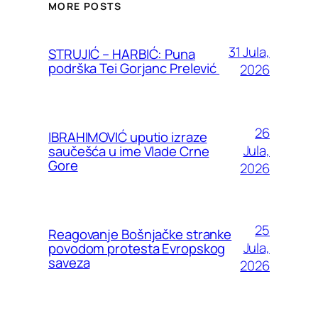
MORE POSTS
31 Jula,
STRUJIĆ – HARBIĆ: Puna
podrška Tei Gorjanc Prelević
2026
26
IBRAHIMOVIĆ uputio izraze
Jula,
saučešća u ime Vlade Crne
Gore
2026
25
Reagovanje Bošnjačke stranke
Jula,
povodom protesta Evropskog
saveza
2026