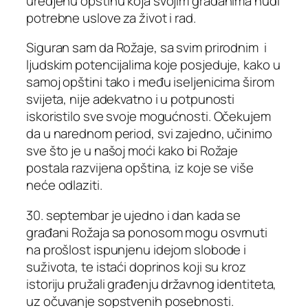
uredjenu opštinu koja svojim građanima nudi
potrebne uslove za život i rad.
Siguran sam da Rožaje, sa svim prirodnim i
ljudskim potencijalima koje posjeduje, kako u
samoj opštini tako i među iseljenicima širom
svijeta, nije adekvatno i u potpunosti
iskoristilo sve svoje mogućnosti. Očekujem
da u narednom period, svi zajedno, učinimo
sve što je u našoj moći kako bi Rožaje
postala razvijena opština, iz koje se više
neće odlaziti.
30. septembar je ujedno i dan kada se
građani Rožaja sa ponosom mogu osvrnuti
na prošlost ispunjenu idejom slobode i
suživota, te istaći doprinos koji su kroz
istoriju pružali građenju državnog identiteta,
uz očuvanje sopstvenih posebnosti.