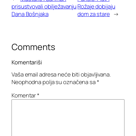
prisustvovali obilježavanju
Rožaje dobijaju
Dana Bošnjaka
dom za stare
→
Comments
Komentariši
Vaša email adresa neće biti objavljivana.
Neophodna polja su označena sa
*
Komentar
*