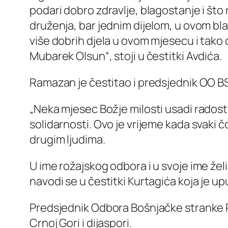
podari dobro zdravlje, blagostanje i što
druženja, bar jednim dijelom, u ovom bl
više dobrih djela u ovom mjesecu i tak
Mubarek Olsun“, stoji u čestitki Avdića.
Ramazan je čestitao i predsjednik OO B
„Neka mjesec Božje milosti usadi radost
solidarnosti. Ovo je vrijeme kada svaki
drugim ljudima.
U ime rožajskog odbora i u svoje ime že
navodi se u čestitki Kurtagića koja je up
Predsjednik Odbora Bošnjačke stranke
Crnoj Gori i dijaspori.