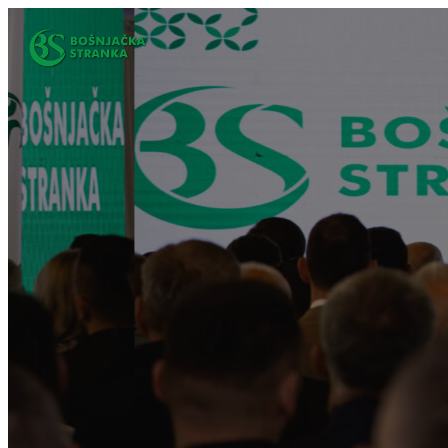
Idi
na
sadržaj