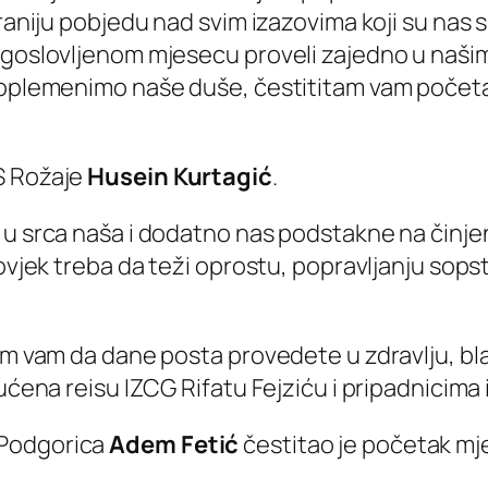
 raniju pobjedu nad svim izazovima koji su nas 
agoslovljenom mjesecu proveli zajedno u našim
o oplemenimo naše duše, čestititam vam počet
S Rožaje
Husein Kurtagić
.
 u srca naša i dodatno nas podstakne na činjen
 čovjek treba da teži oprostu, popravljanju so
lim vam da dane posta provedete u zdravlju, b
ućena reisu IZCG Rifatu Fejziću i pripadnicima 
 Podgorica
Adem Fetić
čestitao je početak m