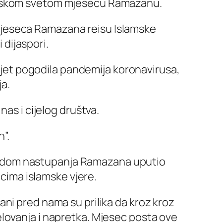
lamskom svetom mjesecu Ramazanu.
jeseca Ramazana reisu Islamske
 dijaspori.
vijet pogodila pandemija koronavirusa,
a.
nas i cijelog društva.
”.
odom nastupanja Ramazana uputio
icima islamske vjere.
ni pred nama su prilika da kroz kroz
lovanja i napretka. Mjesec posta ove