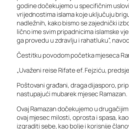
godine dočekujemo u specifičnim uslovi
vrijednostima islama koje uključuju br
nadležnih, kako bismo se zajednički izbor
lično ime svim pripadnicima islamske vj
ga provedu u zdravlju i rahatluku”, navo
Čestitku povodom početka mjeseca Ram
„Uvaženi reise Rifate ef. Fejziću, preds
Poštovani građani, draga dijasporo, pri
nastupajući mubarek mjesec Ramazan.
Ovaj Ramazan dočekujemo u drugačijim oko
ovaj mjesec milosti, oprosta i spasa, k
izgraditi sebe, kao bolje i korisnije č