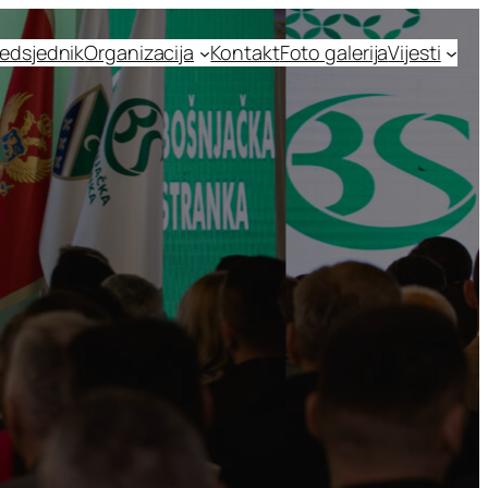
edsjednik
Organizacija
Kontakt
Foto galerija
Vijesti