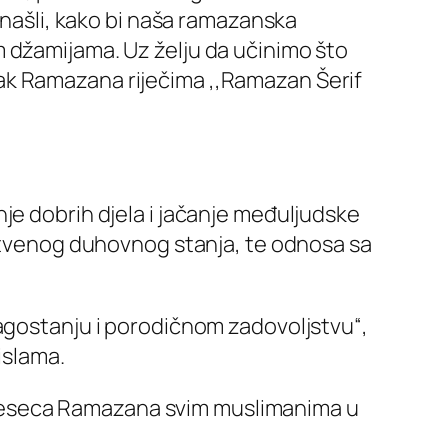
snašli, kako bi naša ramazanska
 džamijama. Uz želju da učinimo što
ak Ramazana riječima ,,Ramazan Šerif
je dobrih djela i jačanje međuljudske
pstvenog duhovnog stanja, te odnosa sa
lagostanju i porodičnom zadovoljstvu“,
islama.
jeseca Ramazana svim muslimanima u