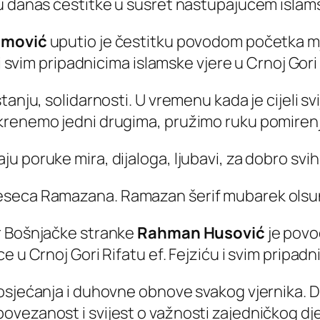
 su danas čestitke u susret nastupajućem is
himović
uputio je čestitku povodom početka m
i svim pripadnicima islamske vjere u Crnoj Gori i
tanju, solidarnosti. U vremenu kada je cijeli s
krenemo jedni drugima, pružimo ruku pomirenj
 poruke mira, dijaloga, ljubavi, za dobro svih 
eseca Ramazana. Ramazan šerif mubarek olsun
r Bošnjačke stranke
Rahman Husović
je pov
 u Crnoj Gori Rifatu ef. Fejziću i svim pripadn
osjećanja i duhovne obnove svakog vjernika. Da
vezanost i svijest o važnosti zajedničkog dje