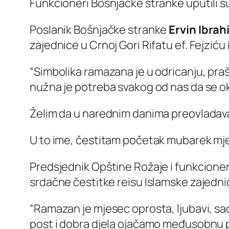
Funkcioneri Bošnjačke stranke uputili
Poslanik Bošnjačke stranke
Ervin Ibra
zajednice u Crnoj Gori Rifatu ef. Fejziću 
“Simbolika ramazana je u odricanju, praš
nužna je potreba svakog od nas da se o
Želim da u narednim danima preovladavaju
U to ime, čestitam početak mubarek mj
Predsjednik Opštine Rožaje i funkcione
srdačne čestitke reisu Islamske zajednice
“Ramazan je mjesec oprosta, ljubavi, sa
post i dobra djela ojačamo međusobnu po