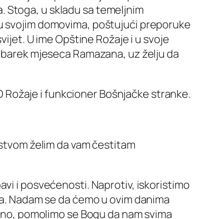
. Stoga, u skladu sa temeljnim
 u svojim domovima, poštujući preporuke
vijet. U ime Opštine Rožaje i u svoje
 mubarek mjeseca Ramazana, uz želju da
O Rožaje i funkcioner Bošnjačke stranke.
ljstvom želim da vam čestitam
vi i posvećenosti. Naprotiv, iskoristimo
tima. Nadam se da ćemo u ovim danima
ravno, pomolimo se Bogu da nam svima