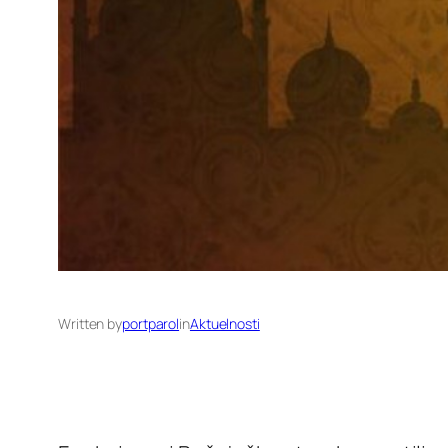
Written by
portparol
in
Aktuelnosti