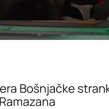
nera Bošnjačke stra
 Ramazana