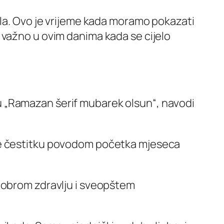
ela. Ovo je vrijeme kada moramo pokazati
 važno u ovim danima kada se cijelo
u „Ramazan šerif mubarek olsun“, navodi
je čestitku povodom početka mjeseca
 dobrom zdravlju i sveopštem