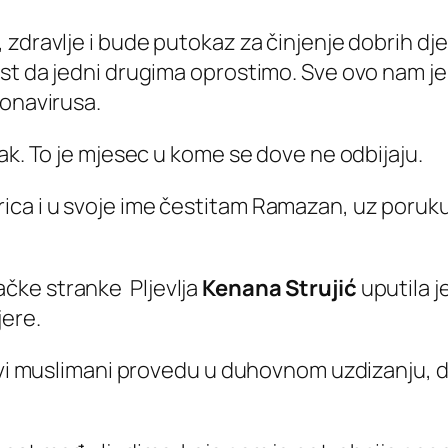
 zdravlje i bude putokaz za činjenje dobrih dj
st da jedni drugima oprostimo. Sve ovo nam je
ronavirusa.
ak. To je mjesec u kome se dove ne odbijaju.
ca i u svoje ime čestitam Ramazan, uz poruk
čke stranke Pljevlja
Kenana Strujić
uputila 
ere.
 svi muslimani provedu u duhovnom uzdizanju,