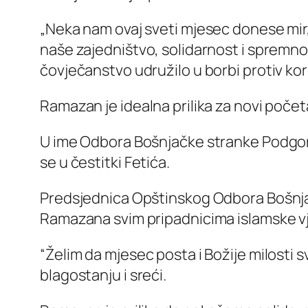
„Neka nam ovaj sveti mjesec donese mir,
naše zajedništvo, solidarnost i spremno
čovječanstvo udružilo u borbi protiv ko
Ramazan je idealna prilika za novi počet
U ime Odbora Bošnjačke stranke Podgori
se u čestitki Fetića.
Predsjednica Opštinskog Odbora Bošnja
Ramazana svim pripadnicima islamske vj
“Želim da mjesec posta i Božije milosti
blagostanju i sreći.