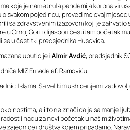
ma koje je nametnula pandemija korona virusa
igu o svakom pojedincu, provedimo ovaj mjesec
ili sa zdravstvenim izazovom koji je zahvatio s
ere u Crnoj Gori i dijaspori čestitam početak
di se u čestitki predsjednika Husovića.
azana uputio je i
Almir Avdić
, predsjednik S
jedniče MIZ Ernade ef. Ramoviću,
padnici Islama. Sa velikim ushićenjem i zadovo
lnostima, ali to ne znači da je sa manje ljuba
ao radost i nadu za novi početak u našim živo
lanove zajednice i društva kojem pripadamo. Na