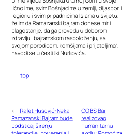
U ime Vijeća Bošnjaka u Crnoj Gori i u svoje
lično ime, svim Bošnjacima u zemlji, dijaspori i
regionu i svim pripadnicima Islama u svijetu,
želim da Ramazanski bajram donese mir i
blagostanje, da ga provedu u doborom
zdravlju i bajramskom raspoloženju, sa
svojom porodicom, komšijama i prijateljima“,
navodi se u čestitki Nurkovića.
top
←
Rafet Husović: Neka
OO BS Bar
Ramazanski Bajram bude
realizovao
podsticaj širenju
humanitarnu
tolerancije, povjerenja i
akciju: Pomoć za