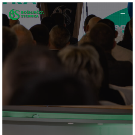
Idi
na
sadržaj