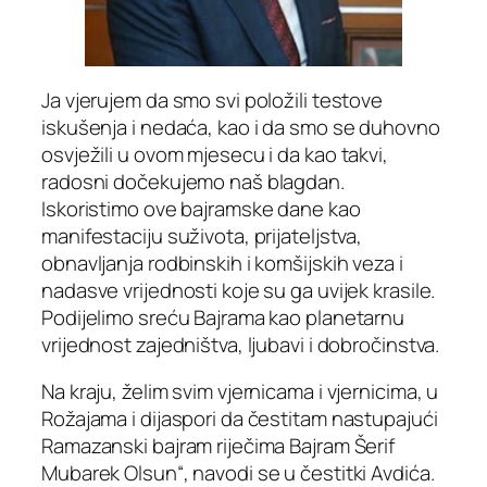
Ja vjerujem da smo svi položili testove
iskušenja i nedaća, kao i da smo se duhovno
osvježili u ovom mjesecu i da kao takvi,
radosni dočekujemo naš blagdan.
Iskoristimo ove bajramske dane kao
manifestaciju suživota, prijateljstva,
obnavljanja rodbinskih i komšijskih veza i
nadasve vrijednosti koje su ga uvijek krasile.
Podijelimo sreću Bajrama kao planetarnu
vrijednost zajedništva, ljubavi i dobročinstva.
Na kraju, želim svim vjernicama i vjernicima, u
Rožajama i dijaspori da čestitam nastupajući
Ramazanski bajram riječima Bajram Šerif
Mubarek Olsun“, navodi se u čestitki Avdića.