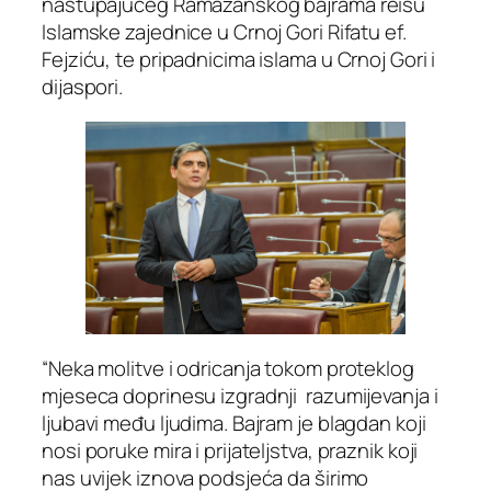
nastupajućeg Ramazanskog bajrama reisu
Islamske zajednice u Crnoj Gori Rifatu ef.
Fejziću, te pripadnicima islama u Crnoj Gori i
dijaspori.
“Neka molitve i odricanja tokom proteklog
mjeseca doprinesu izgradnji razumijevanja i
ljubavi među ljudima. Bajram je blagdan koji
nosi poruke mira i prijateljstva, praznik koji
nas uvijek iznova podsjeća da širimo