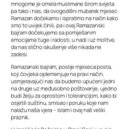
mnogome je omela muslimane širom svijeta
pa tako i nas, da ovogodišni mubarek mjesec
Ramazan dočekamo i ispratimo na način kako
smo to uvijek činili, pa i ovaj Ramazanski
bajram dočekujemo sa pomiješanim
emocijama tuge i radosti, u nadi i uz molitve,
da nas slično iskušenje više nikada ne
zadesi.
Ramazanski bajram, poslije mjeseca posta,
koji čovjeka oplemenjuje na pravi način,
usmjeravajući nas da budemo upućeni jedni
na druge uz međusobno poštovanje, ujedno
budi želju za oprostom i tolerancijom, kako bi
osjetili suštinu, smisao i poruku koje nam
nalažu naša vjera – Islam i ovaj naš veliki
praznik.