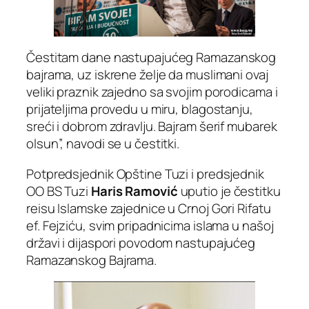
Čestitam dane nastupajućeg Ramazanskog
bajrama, uz iskrene želje da muslimani ovaj
veliki praznik zajedno sa svojim porodicama i
prijateljima provedu u miru, blagostanju,
sreći i dobrom zdravlju. Bajram šerif mubarek
olsun”, navodi se u čestitki.
Potpredsjednik Opštine Tuzi i predsjednik
OO BS Tuzi
Haris Ramović
uputio je čestitku
reisu Islamske zajednice u Crnoj Gori Rifatu
ef. Fejziću, svim pripadnicima islama u našoj
državi i dijaspori povodom nastupajućeg
Ramazanskog Bajrama.