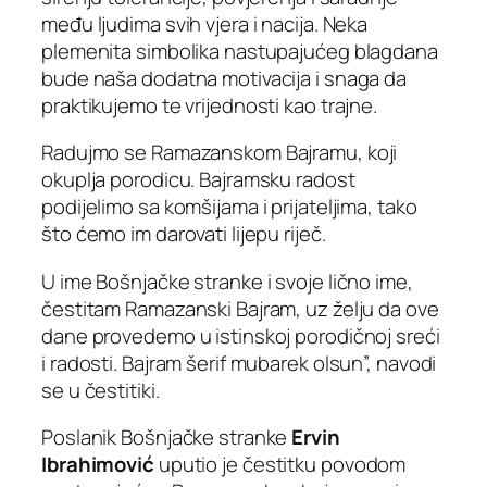
među ljudima svih vjera i nacija. Neka
plemenita simbolika nastupajućeg blagdana
bude naša dodatna motivacija i snaga da
praktikujemo te vrijednosti kao trajne.
Radujmo se Ramazanskom Bajramu, koji
okuplja porodicu. Bajramsku radost
podijelimo sa komšijama i prijateljima, tako
što ćemo im darovati lijepu riječ.
U ime Bošnjačke stranke i svoje lično ime,
čestitam Ramazanski Bajram, uz želju da ove
dane provedemo u istinskoj porodičnoj sreći
i radosti. Bajram šerif mubarek olsun”, navodi
se u čestitiki.
Poslanik Bošnjačke stranke
Ervin
Ibrahimović
uputio je čestitku povodom