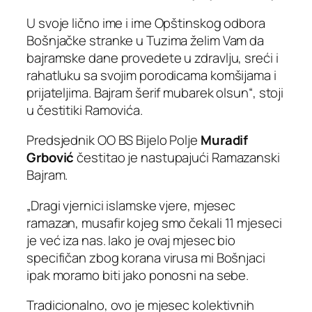
U svoje lično ime i ime Opštinskog odbora
Bošnjačke stranke u Tuzima želim Vam da
bajramske dane provedete u zdravlju, sreći i
rahatluku sa svojim porodicama komšijama i
prijateljima. Bajram šerif mubarek olsun“, stoji
u čestitiki Ramovića.
Predsjednik OO BS Bijelo Polje
Muradif
Grbović
čestitao je nastupajući Ramazanski
Bajram.
„Dragi vjernici islamske vjere, mjesec
ramazan, musafir kojeg smo čekali 11 mjeseci
je već iza nas. Iako je ovaj mjesec bio
specifičan zbog korana virusa mi Bošnjaci
ipak moramo biti jako ponosni na sebe.
Tradicionalno, ovo je mjesec kolektivnih