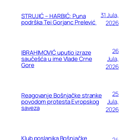
31 Jula,
STRUJIĆ – HARBIĆ: Puna
podrška Tei Gorjanc Prelević
2026
26
IBRAHIMOVIĆ uputio izraze
Jula,
saučešća u ime Vlade Crne
Gore
2026
25
Reagovanje Bošnjačke stranke
Jula,
povodom protesta Evropskog
saveza
2026
Klub poslanika Bošnjačke
24