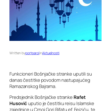
Written by
portparol
in
Aktuelnosti
Funkcioneri Bošnjačke stranke uputili su
danas čestitke povodom nastupajućeg
Ramazanskog Bajrama.
Predsjednik Bošnjačke stranke
Rafet
Husović
uputio je čestitku reisu Islamske
zajednice u Crnoj Gori Rifatu ef. Fejziću, te