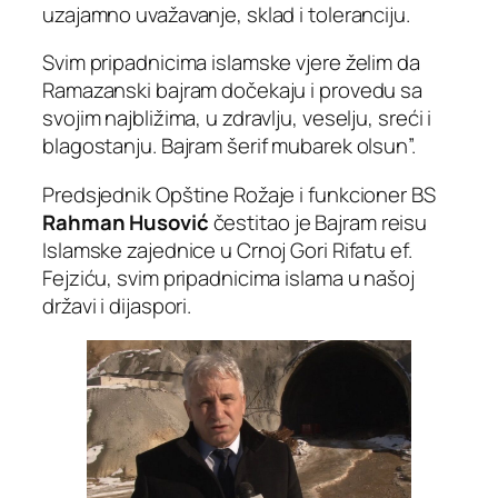
uzajamno uvažavanje, sklad i toleranciju.
Svim pripadnicima islamske vjere želim da
Ramazanski bajram dočekaju i provedu sa
svojim najbližima, u zdravlju, veselju, sreći i
blagostanju. Bajram šerif mubarek olsun”.
Predsjednik Opštine Rožaje i funkcioner BS
Rahman Husović
čestitao je Bajram reisu
Islamske zajednice u Crnoj Gori Rifatu ef.
Fejziću, svim pripadnicima islama u našoj
državi i dijaspori.