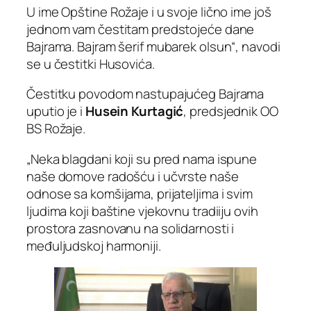
U ime Opštine Rožaje i u svoje lično ime još
jednom vam čestitam predstojeće dane
Bajrama. Bajram šerif mubarek olsun“, navodi
se u čestitki Husovića.
Čestitku povodom nastupajućeg Bajrama
uputio je i
Husein Kurtagić
, predsjednik OO
BS Rožaje.
„Neka blagdani koji su pred nama ispune
naše domove radošću i učvrste naše
odnose sa komšijama, prijateljima i svim
ljudima koji baštine vjekovnu tradiiju ovih
prostora zasnovanu na solidarnosti i
međuljudskoj harmoniji.