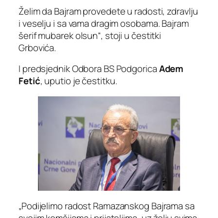
Želim da Bajram provedete u radosti, zdravlju
i veselju i sa vama dragim osobama. Bajram
šerif mubarek olsun“, stoji u čestitki
Grbovića.
I predsjednik Odbora BS Podgorica
Adem
Fetić
, uputio je čestitku.
„Podijelimo radost Ramazanskog Bajrama sa
svojim komšijama i prijateljima, uz želju svima