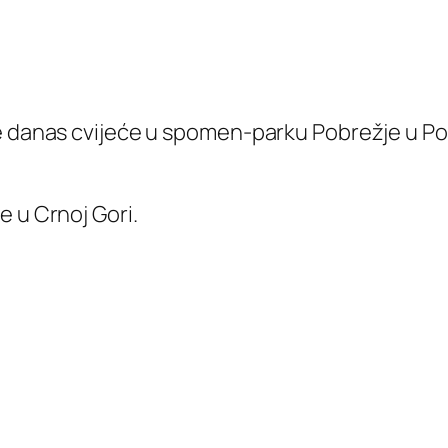
e danas cvijeće u spomen-parku Pobrežje u Pod
e u Crnoj Gori.