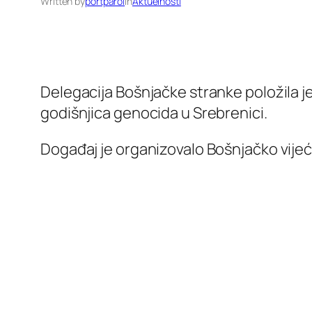
Written by
portparol
in
Aktuelnosti
Delegacija Bošnjačke stranke položila j
godišnjica genocida u Srebrenici.
Događaj je organizovalo Bošnjačko vijeć