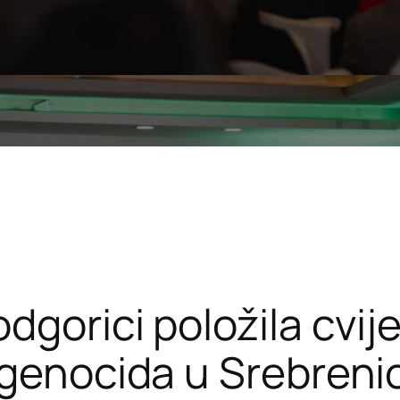
dgorici položila cvij
 genocida u Srebrenic