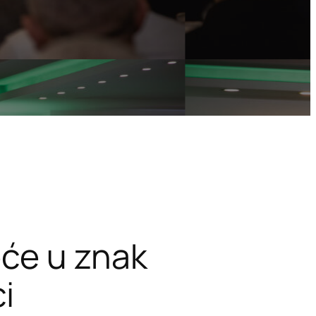
eće u znak
i