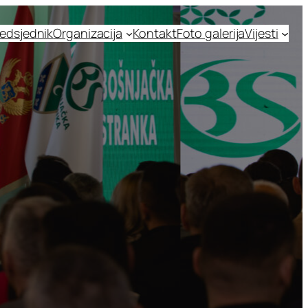
edsjednik
Organizacija
Kontakt
Foto galerija
Vijesti