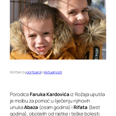
Written by
portparol
in
Aktuelnosti
Porodica
Faruka Kardovića
iz Rožaja uputila
je molbu za pomoć u liječenju njihovih
unuka
Abaza
(osam godina) i
Rifata
(šest
godina), oboljelih od rijetke i teške bolesti.