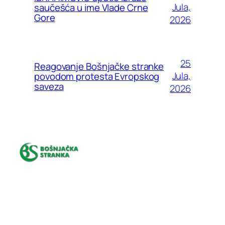
Jula,
saučešća u ime Vlade Crne
Gore
2026
25
Reagovanje Bošnjačke stranke
Jula,
povodom protesta Evropskog
saveza
2026