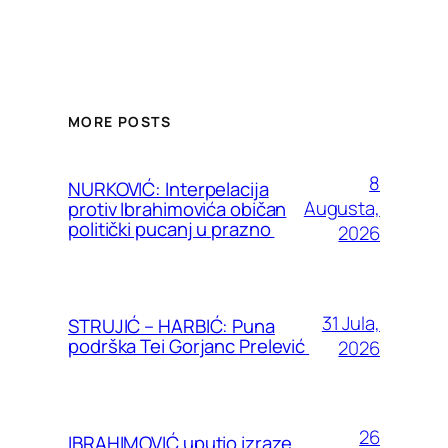
MORE POSTS
8
NURKOVIĆ: Interpelacija
Augusta,
protiv Ibrahimovića običan
politički pucanj u prazno
2026
31 Jula,
STRUJIĆ – HARBIĆ: Puna
podrška Tei Gorjanc Prelević
2026
26
IBRAHIMOVIĆ uputio izraze