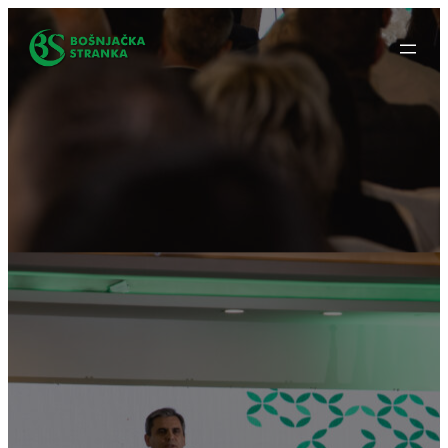
Idi
na
sadržaj