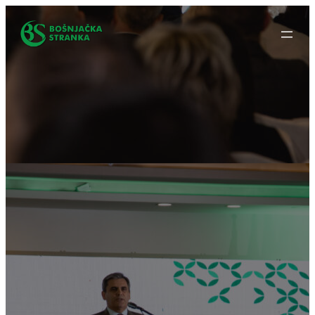
Idi
na
sadržaj