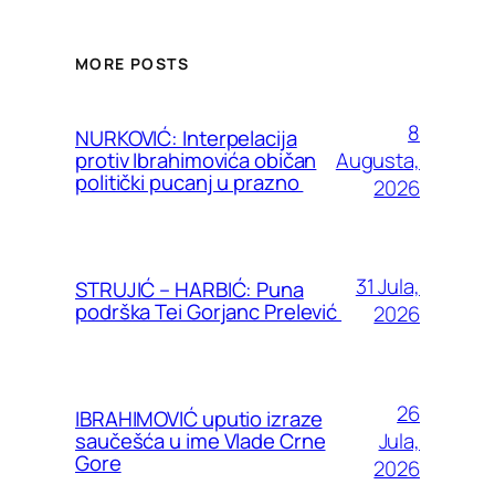
MORE POSTS
8
NURKOVIĆ: Interpelacija
Augusta,
protiv Ibrahimovića običan
politički pucanj u prazno
2026
31 Jula,
STRUJIĆ – HARBIĆ: Puna
podrška Tei Gorjanc Prelević
2026
26
IBRAHIMOVIĆ uputio izraze
Jula,
saučešća u ime Vlade Crne
Gore
2026