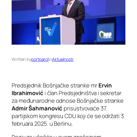
Written by
portparol
in
Aktuelnosti
Predsjednik Bošnjačke stranke mr
Ervin
Ibrahimović
i član Predsjedništva i sekretar
za međunarodne odnose Bošnjačke stranke
Admir Šahmanović
prisustvovaće 37.
partijskom kongresu CDU koji će se održati 3.
februara 2025. u Berlinu.
Poziv za učešće u ovom značajnom