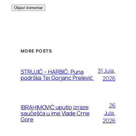
MORE POSTS
31 Jula,
STRUJIĆ – HARBIĆ: Puna
podrška Tei Gorjanc Prelević
2026
26
IBRAHIMOVIĆ uputio izraze
Jula,
saučešća u ime Vlade Crne
Gore
2026