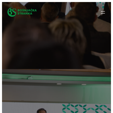
Idi
na
sadržaj