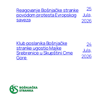
25
Reagovanje Bošnjačke stranke
Jula,
povodom protesta Evropskog
saveza
2026
Klub poslanika Bošnjačke
24
stranke ugostio Majke
Jula,
Srebrenice u Skupštini Crne
2026
Gore