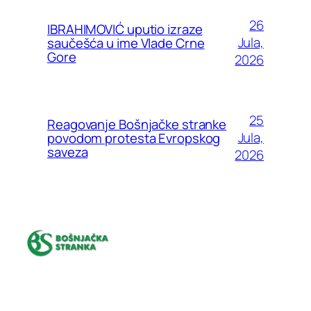
26
IBRAHIMOVIĆ uputio izraze
Jula,
saučešća u ime Vlade Crne
Gore
2026
25
Reagovanje Bošnjačke stranke
Jula,
povodom protesta Evropskog
saveza
2026