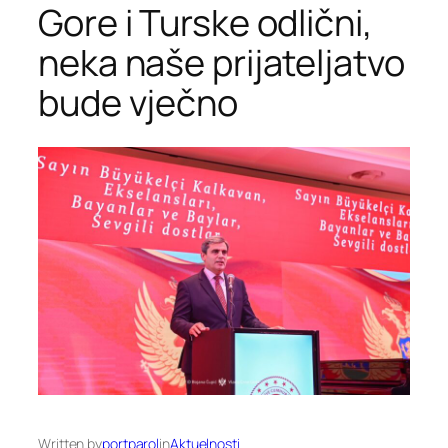
Gore i Turske odlični,
neka naše prijateljatvo
bude vječno
Written by
portparol
in
Aktuelnosti