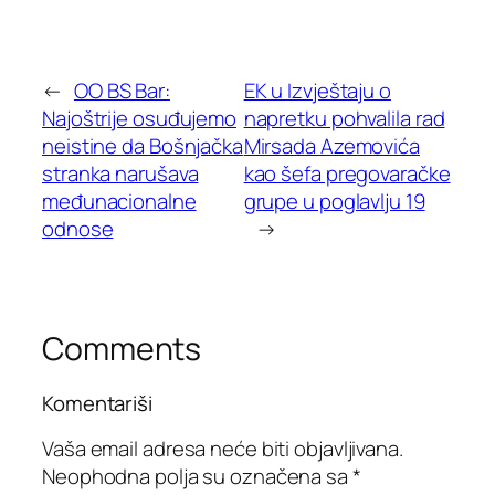
←
OO BS Bar:
EK u Izvještaju o
Najoštrije osuđujemo
napretku pohvalila rad
neistine da Bošnjačka
Mirsada Azemovića
stranka narušava
kao šefa pregovaračke
međunacionalne
grupe u poglavlju 19
odnose
→
Comments
Komentariši
Vaša email adresa neće biti objavljivana.
Neophodna polja su označena sa
*