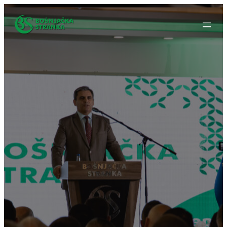
Idi
na
sadržaj