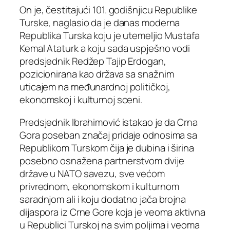
On je, čestitajući 101. godišnjicu Republike
Turske, naglasio da je danas moderna
Republika Turska koju je utemeljio Mustafa
Kemal Ataturk a koju sada uspješno vodi
predsjednik Redžep Tajip Erdogan,
pozicionirana kao država sa snažnim
uticajem na međunardnoj političkoj,
ekonomskoj i kulturnoj sceni.
Predsjednik Ibrahimović istakao je da Crna
Gora poseban značaj pridaje odnosima sa
Republikom Turskom čija je dubina i širina
posebno osnažena partnerstvom dvije
države u NATO savezu, sve većom
privrednom, ekonomskom i kulturnom
saradnjom ali i koju dodatno jača brojna
dijaspora iz Crne Gore koja je veoma aktivna
u Republici Turskoj na svim poljima i veoma