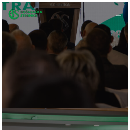
Idi
na
sadržaj