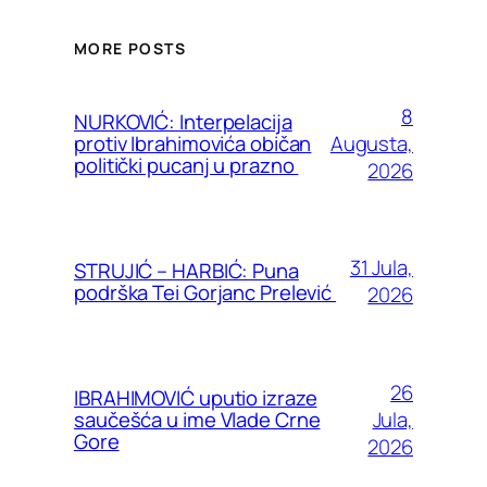
MORE POSTS
8
NURKOVIĆ: Interpelacija
Augusta,
protiv Ibrahimovića običan
politički pucanj u prazno
2026
31 Jula,
STRUJIĆ – HARBIĆ: Puna
podrška Tei Gorjanc Prelević
2026
26
IBRAHIMOVIĆ uputio izraze
Jula,
saučešća u ime Vlade Crne
Gore
2026