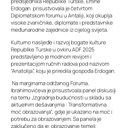
predsjednika Republike Turske, Emine
Erdogan prisustvovala je četvrtom
Diplomatskom forumu u Antaliji, koji okuplja
visoke zvaničnike, diplomate i predstavnike
međunarodne zajednice iz cijelog svijeta.
Kulturno nasljeđe i razvoj bogate kulture
Republike Turske u ovkiru ADF 2025
predstavljeno je modnom revijom i
prezentacijom ručnih radova pod nazivom
“Anatolija”, koju je priredila gospođa Erdogan.
Na marginama održanog Foruma,
Ibrahimovićeva je prisustvoala panel diskusiji
na temu „Izgradnja budućnosti u skladu sa
aktuelnim dešavanjima : Transformativna
moć obrazovanja“, gdje je ukazano na moć i
potrebu za obrazovanjem. Sa panela je
zaključeno da je obrazovanje temelj