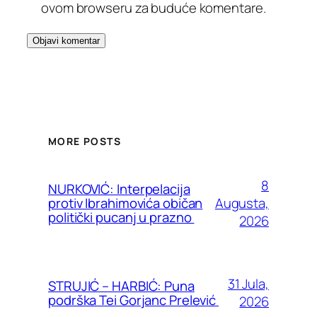
ovom browseru za buduće komentare.
MORE POSTS
8
NURKOVIĆ: Interpelacija
Augusta,
protiv Ibrahimovića običan
politički pucanj u prazno
2026
31 Jula,
STRUJIĆ – HARBIĆ: Puna
podrška Tei Gorjanc Prelević
2026