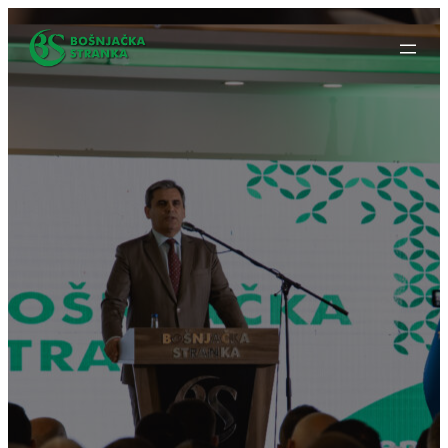
Idi
na
sadržaj