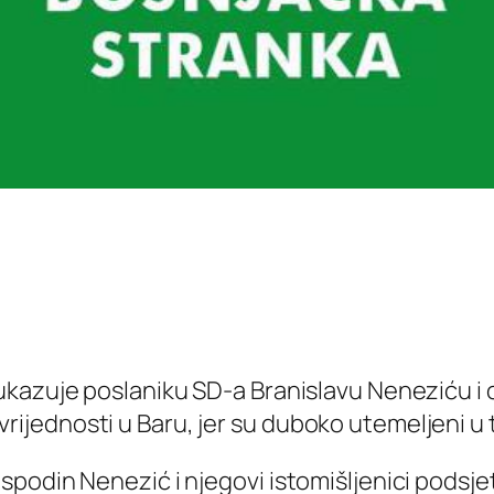
ukazuje poslaniku SD-a Branislavu Neneziću i
ih vrijednosti u Baru, jer su duboko utemeljeni u
odin Nenezić i njegovi istomišljenici podsjete