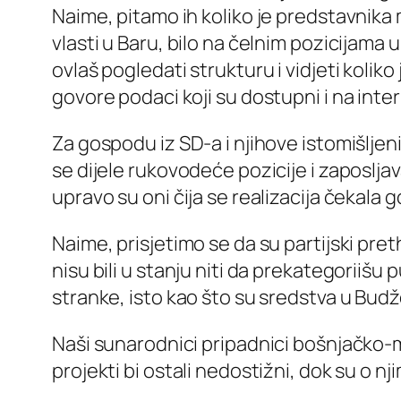
Naime, pitamo ih koliko je predstavnika
vlasti u Baru, bilo na čelnim pozicijama 
ovlaš pogledati strukturu i vidjeti koli
govore podaci koji su dostupni i na inte
Za gospodu iz SD-a i njihove istomišljen
se dijele rukovodeće pozicije i zaposljav
upravo su oni čija se realizacija čekala g
Naime, prisjetimo se da su partijski pre
nisu bili u stanju niti da prekategoriišu
stranke, isto kao što su sredstva u Bu
Naši sunarodnici pripadnici bošnjačko-mu
projekti bi ostali nedostižni, dok su o nji