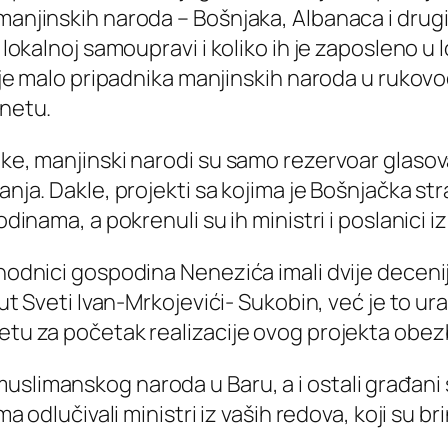
 manjinskih naroda – Bošnjaka, Albanaca i drug
u lokalnoj samoupravi i koliko ih je zaposleno u
ko je malo pripadnika manjinskih naroda u ruko
rnetu.
ike, manjinski narodi su samo rezervoar glasov
anja. Dakle, projekti sa kojima je Bošnjačka str
odinama, a pokrenuli su ih ministri i poslanici 
thodnici gospodina Nenezića imali dvije decenij
 put Sveti Ivan-Mrkojevići- Sukobin, već je to u
džetu za početak realizacije ovog projekta o
slimanskog naroda u Baru, a i ostali građani su
ma odlučivali ministri iz vaših redova, koji su b