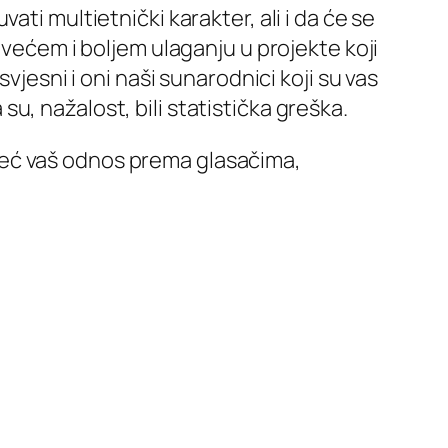
ti multietnički karakter, ali i da će se
 većem i boljem ulaganju u projekte koji
vjesni i oni naši sunarodnici koji su vas
 su, nažalost, bili statistička greška.
, već vaš odnos prema glasačima,