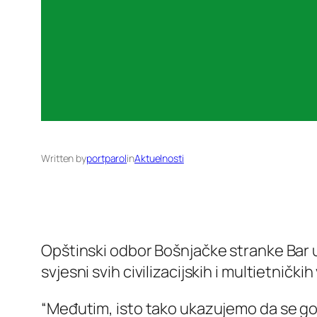
Written by
portparol
in
Aktuelnosti
Opštinski odbor Bošnjačke stranke Bar 
svjesni svih civilizacijskih i multietničk
“Međutim, isto tako ukazujemo da se gosp