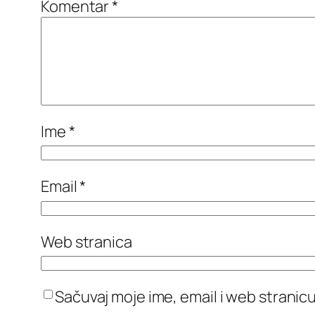
Komentar
*
Ime
*
Email
*
Web stranica
Sačuvaj moje ime, email i web stran