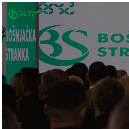
Idi
na
sadržaj