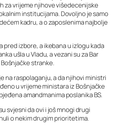
ih za vrijeme njihove višedecenijske
 lokalnim institucijama. Dovoljno je samo
vodećem kadru, a o zaposlenima najbolje
a pred izbore, a ikebana u izlogu kada
anka ušla u Vladu, a vezani su za Bar
iz Bošnjačke stranke.
e na raspolaganju, a da njihovi ministri
rađeno u vrijeme ministara iz Bošnjačke
bezbjeđena amandmanima poslanika BS.
 svjesni da ovi i još mnogi drugi
rinuli o nekim drugim prioritetima.