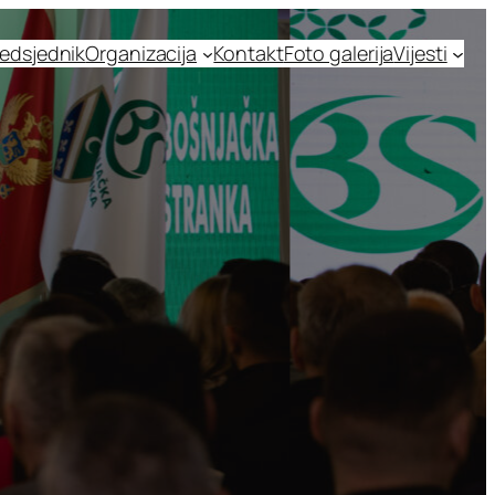
edsjednik
Organizacija
Kontakt
Foto galerija
Vijesti