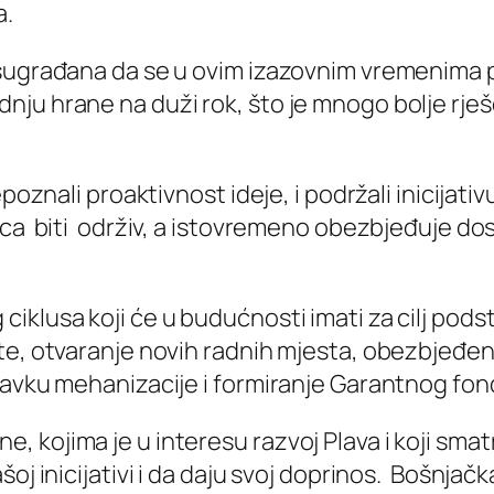
a.
 sugrađana da se u ovim izazovnim vremenima 
ju hrane na duži rok, što je mnogo bolje rješ
epoznali proaktivnost ideje, i podržali inicijati
aca biti održiv, a istovremeno obezbjeđuje dos
klusa koji će u budućnosti imati za cilj podst
ste, otvaranje novih radnih mjesta, obezbjeđe
avku mehanizacije i formiranje Garantnog fonda
kojima je u interesu razvoj Plava i koji smatr
oj inicijativi i da daju svoj doprinos. Bošnjačk