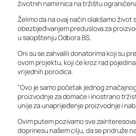
životnih namirnica na tržištu ograničen
Želimo da na ovaj način olakšamo život
obezbjeđivanjem preduslova za proizvodn
u saopštenju Odbora BS.
Oni su se zahvalili donatorima koji su pr
ovom projektu, koji će kroz rad pojedin
vrijednih porodica.
“Ovo je samo početak jednog značajnog ci
proizvodnje za domaće i inostrano trži
unije za unaprijeđenje proizvodnje i nab
Ovim putem pozivamo sve zainteresovane, 
doprinesu našem cilju, da se pridruže naš