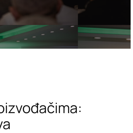
oizvođačima:
va