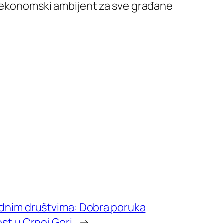
di ekonomski ambijent za sve građane
ednim društvima: Dobra poruka
st u Crnoj Gori
→