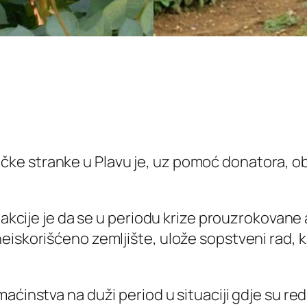
e stranke u Plavu je, uz pomoć donatora, obe
ve akcije je da se u periodu krize prouzrokova
iskorišćeno zemljište, ulože sopstveni rad, ka
maćinstva na duži period u situaciji gdje su r