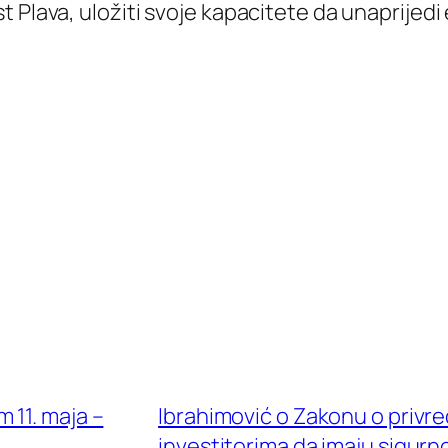
t Plava, uložiti svoje kapacitete da unaprije
 11. maja –
Ibrahimović o Zakonu o privr
investitorima da imaju sigurno