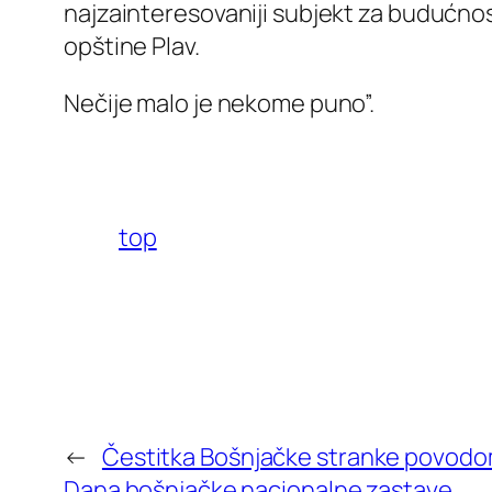
najzainteresovaniji subjekt za budućnos
opštine Plav.
Nečije malo je nekome puno”.
top
←
Čestitka Bošnjačke stranke povodom
Dana bošnjačke nacionalne zastave