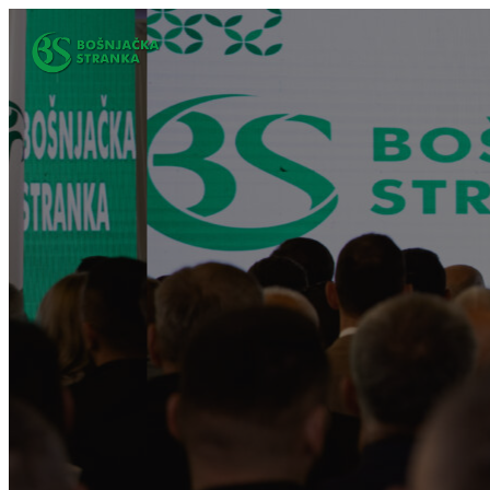
Idi
na
sadržaj