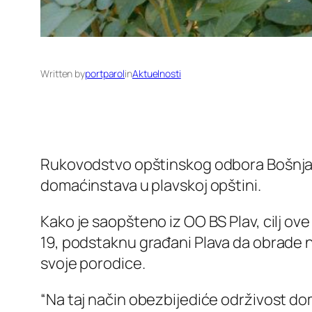
Written by
portparol
in
Aktuelnosti
Rukovodstvo opštinskog odbora Bošnjačk
domaćinstava u plavskoj opštini.
Kako je saopšteno iz OO BS Plav, cilj o
19, podstaknu građani Plava da obrade ne
svoje porodice.
“Na taj način obezbijediće održivost do