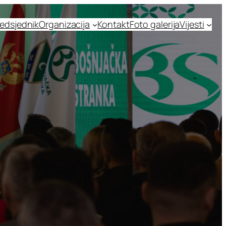
edsjednik
Organizacija
Kontakt
Foto galerija
Vijesti