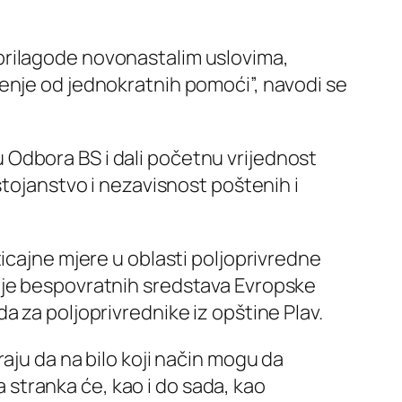
prilagode novonastalim uslovima,
enje od jednokratnih pomoći”, navodi se
vu Odbora BS i dali početnu vrijednost
tojanstvo i nezavisnost poštenih i
icajne mjere u oblasti poljoprivredne
nje bespovratnih sredstava Evropske
 za poljoprivrednike iz opštine Plav.
aju da na bilo koji način mogu da
a stranka će, kao i do sada, kao