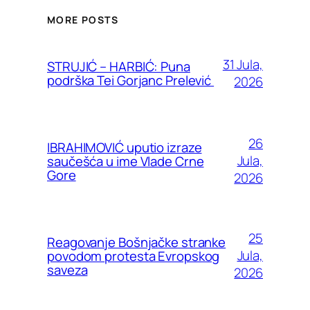
MORE POSTS
31 Jula,
STRUJIĆ – HARBIĆ: Puna
podrška Tei Gorjanc Prelević
2026
26
IBRAHIMOVIĆ uputio izraze
Jula,
saučešća u ime Vlade Crne
Gore
2026
25
Reagovanje Bošnjačke stranke
Jula,
povodom protesta Evropskog
saveza
2026