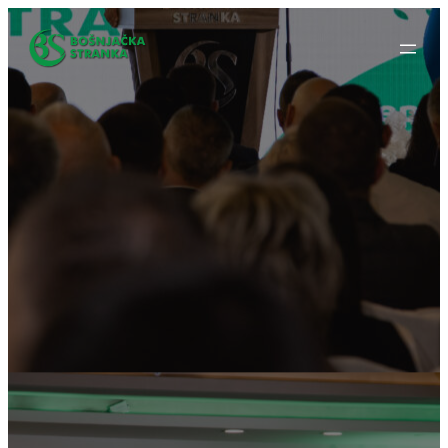
Idi
na
sadržaj