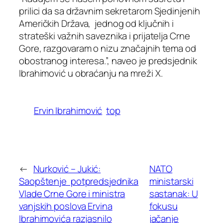
prilici da sa državnim sekretarom Sjedinjenih
Američkih Država, jednog od ključnih i
strateški važnih saveznika i prijatelja Crne
Gore, razgovaram o nizu značajnih tema od
obostranog interesa.”, naveo je predsjednik
Ibrahimović u obraćanju na mreži X.
Ervin Ibrahimović
top
←
Nurković – Jukić:
NATO
Saopštenje potpredsjednika
ministarski
Vlade Crne Gore i ministra
sastanak: U
vanjskih poslova Ervina
fokusu
Ibrahimovića razjasnilo
jačanje