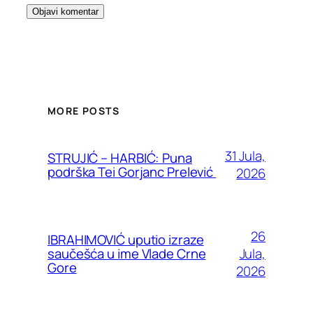
MORE POSTS
31 Jula,
STRUJIĆ – HARBIĆ: Puna
podrška Tei Gorjanc Prelević
2026
26
IBRAHIMOVIĆ uputio izraze
Jula,
saučešća u ime Vlade Crne
Gore
2026