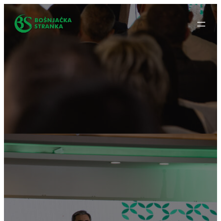
Idi
na
sadržaj