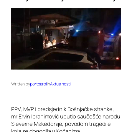
Written by
portparol
in
Aktuelnosti
PPV, MVP i predsjednik Bošnjačke stranke,
mr Ervin Ibrahimović uputio saučešće narodu
Sjeverne Makedonije, povodom tragedije
koja se dogodila u Kočanima