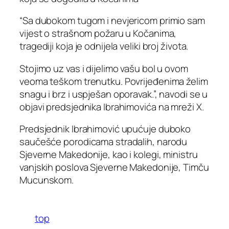
“Sa dubokom tugom i nevjericom primio sam
vijest o strašnom požaru u Kočanima,
tragediji koja je odnijela veliki broj života.
Stojimo uz vas i dijelimo vašu bol u ovom
veoma teškom trenutku. Povrijeđenima želim
snagu i brz i uspješan oporavak.”, navodi se u
objavi predsjednika Ibrahimovića na mreži X.
Predsjednik Ibrahimović upućuje duboko
saučešće porodicama stradalih, narodu
Sjeverne Makedonije, kao i kolegi, ministru
vanjskih poslova Sjeverne Makedonije, Timču
Mucunskom.
top