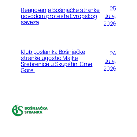
25
Reagovanje Bošnjačke stranke
Jula,
povodom protesta Evropskog
saveza
2026
Klub poslanika Bošnjačke
24
stranke ugostio Majke
Jula,
Srebrenice u Skupštini Crne
2026
Gore