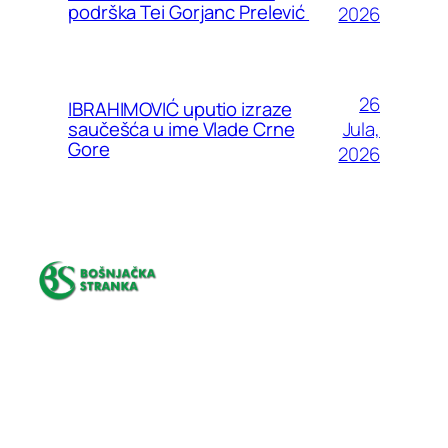
podrška Tei Gorjanc Prelević
2026
26
IBRAHIMOVIĆ uputio izraze
Jula,
saučešća u ime Vlade Crne
Gore
2026