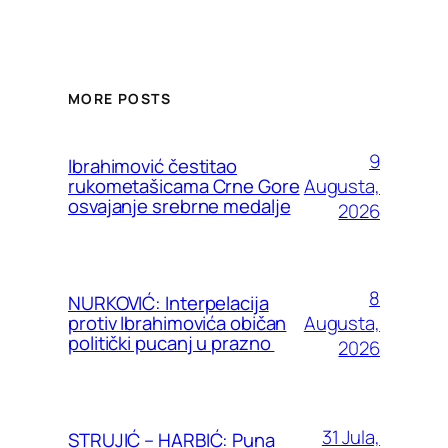
MORE POSTS
9
Ibrahimović čestitao
Augusta,
rukometašicama Crne Gore
osvajanje srebrne medalje
2026
8
NURKOVIĆ: Interpelacija
Augusta,
protiv Ibrahimovića običan
politički pucanj u prazno
2026
31 Jula,
STRUJIĆ – HARBIĆ: Puna