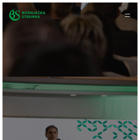
Idi
na
sadržaj