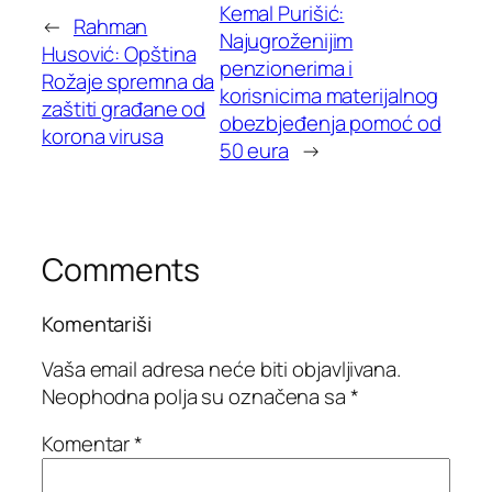
Kemal Purišić:
←
Rahman
Najugroženijim
Husović: Opština
penzionerima i
Rožaje spremna da
korisnicima materijalnog
zaštiti građane od
obezbjeđenja pomoć od
korona virusa
50 eura
→
Comments
Komentariši
Vaša email adresa neće biti objavljivana.
Neophodna polja su označena sa
*
Komentar
*