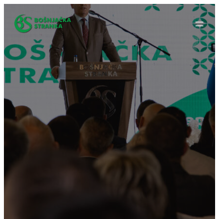
Idi
na
sadržaj