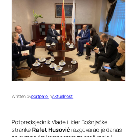
Written by
portparol
in
Aktuelnosti
Potpredsjednik Vlade i lider Bošnjačke
stranke
Rafet Husović
razgovarao je danas