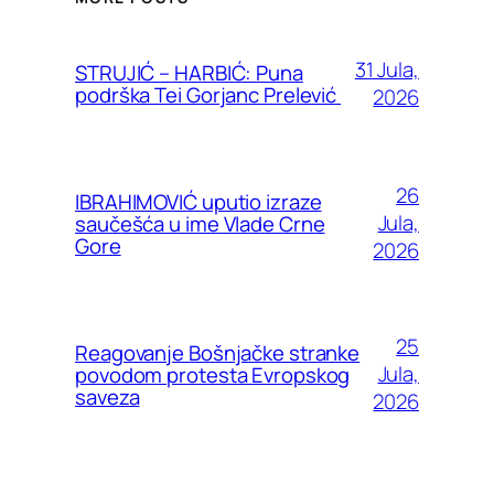
31 Jula,
STRUJIĆ – HARBIĆ: Puna
podrška Tei Gorjanc Prelević
2026
26
IBRAHIMOVIĆ uputio izraze
Jula,
saučešća u ime Vlade Crne
Gore
2026
25
Reagovanje Bošnjačke stranke
Jula,
povodom protesta Evropskog
saveza
2026