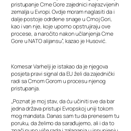
pristupanje Crne Gore zajednici najrazvijenih
zemalja u Evropi. Ovdje moram naglasiti da i
dalje postoje odrđene snage u Crnoj Gori,
kao i van nje, koje uporno opstrujiraju ove
procese, a naročito nakon učlanjenja Crne
Gore u NATO alijansu”, kazao je Husović.
Komesar Varhelji je istakao da je njegova
posjeta pravi signal da EU želi da zajednički
radi sa Crnom Gorom u procesu njenog
pristupanja.
„Poznat je moj stav, da ću učiniti sve da bar
jedna država pristupi Evropskoj uniji tokom
mog mandata. Danas sam tu da prenesem tu
poruku, da želimo da sarađujemo, ali i da to
znači puno više rada i zalaganja u ispunjenju