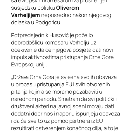
sa evropskim komesarom za proširenje i
susjedsku politiku
Oliverom
Varheljijem
neposredno nakon njegovog
dolaska u Podgoricu.
Potpredsjednik Husović je poželio
dobrodošlicu komesaru Verhelju uz
očekivanje da će njegova posjeta dati novi
impuls aktivnostima pristupanja Crne Gore
Evropskoj uniji.
„Država Crna Gora je svjesna svojih obaveza
u procesu pristupanja EU i svih otvorenih
pitanja kojima se moramo pozabaviti u
narednom periodu. Smatram da svi politički i
društveni akteri na javnoj sceni moraju dati
dodatni doprinos i napor u ispunjeju obaveza
i da će sve to uz pomoć partnera iz EU
rezultirati ostvarenjem konačnog cilja, a to je