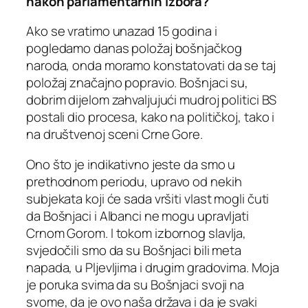
nakon parlamentarnih izbora?
Ako se vratimo unazad 15 godina i
pogledamo danas položaj bošnjačkog
naroda, onda moramo konstatovati da se taj
položaj značajno popravio. Bošnjaci su,
dobrim dijelom zahvaljujući mudroj politici BS
postali dio procesa, kako na političkoj, tako i
na društvenoj sceni Crne Gore.
Ono što je indikativno jeste da smo u
prethodnom periodu, upravo od nekih
subjekata koji će sada vršiti vlast mogli čuti
da Bošnjaci i Albanci ne mogu upravljati
Crnom Gorom. I tokom izbornog slavlja,
svjedočili smo da su Bošnjaci bili meta
napada, u Pljevljima i drugim gradovima. Moja
je poruka svima da su Bošnjaci svoji na
svome, da je ovo naša država i da je svaki