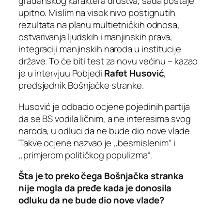
građanskog karaktera društva, sada postaje
upitno. Mislim na visok nivo postignutih
rezultata na planu multietničkih odnosa,
ostvarivanja ljudskih i manjinskih prava,
integraciji manjinskih naroda u institucije
države. To će biti test za novu većinu – kazao
je u intervjuu Pobjedi
Rafet Husović
,
predsjednik Bošnjačke stranke.
Husović je odbacio ocjene pojedinih partija
da se BS vodila ličnim, a ne interesima svog
naroda, u odluci da ne bude dio nove vlade.
Takve ocjene nazvao je ,,besmislenim“ i
,,primjerom političkog populizma“.
Šta je to preko čega Bošnjačka stranka
nije mogla da pređe kada je donosila
odluku da ne bude dio nove vlade?