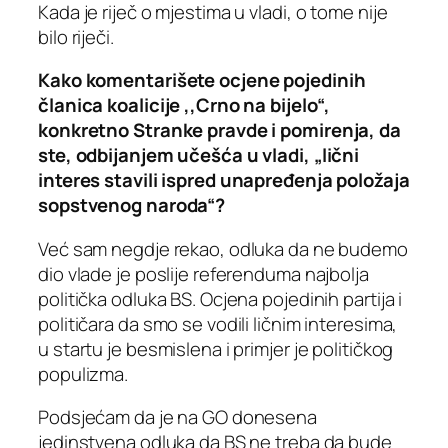
Kada je riječ o mjestima u vladi, o tome nije
bilo riječi.
Kako komentarišete ocjene pojedinih
članica koalicije ,,Crno na bijelo“,
konkretno Stranke pravde i pomirenja, da
ste, odbijanjem učešća u vladi, „lični
interes stavili ispred unapređenja položaja
sopstvenog naroda“?
Već sam negdje rekao, odluka da ne budemo
dio vlade je poslije referenduma najbolja
politička odluka BS. Ocjena pojedinih partija i
političara da smo se vodili ličnim interesima,
u startu je besmislena i primjer je političkog
populizma.
Podsjećam da je na GO donesena
jedinstvena odluka da BS ne treba da bude