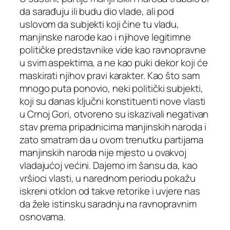
da sarađuju ili budu dio vlade, ali pod
uslovom da subjekti koji čine tu vladu,
manjinske narode kao i njihove legitimne
političke predstavnike vide kao ravnopravne
u svim aspektima, a ne kao puki dekor koji će
maskirati njihov pravi karakter. Kao što sam
mnogo puta ponovio, neki politički subjekti,
koji su danas ključni konstituenti nove vlasti
u Crnoj Gori, otvoreno su iskazivali negativan
stav prema pripadnicima manjinskih naroda i
zato smatram da u ovom trenutku partijama
manjinskih naroda nije mjesto u ovakvoj
vladajućoj većini. Dajemo im šansu da, kao
vršioci vlasti, u narednom periodu pokažu
iskreni otklon od takve retorike i uvjere nas
da žele istinsku saradnju na ravnopravnim
osnovama.