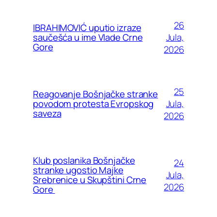
26
IBRAHIMOVIĆ uputio izraze
Jula,
saučešća u ime Vlade Crne
Gore
2026
25
Reagovanje Bošnjačke stranke
Jula,
povodom protesta Evropskog
saveza
2026
Klub poslanika Bošnjačke
24
stranke ugostio Majke
Jula,
Srebrenice u Skupštini Crne
2026
Gore