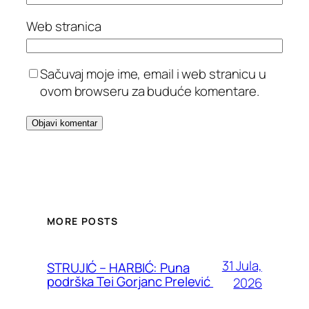
Web stranica
Sačuvaj moje ime, email i web stranicu u
ovom browseru za buduće komentare.
MORE POSTS
31 Jula,
STRUJIĆ – HARBIĆ: Puna
podrška Tei Gorjanc Prelević
2026