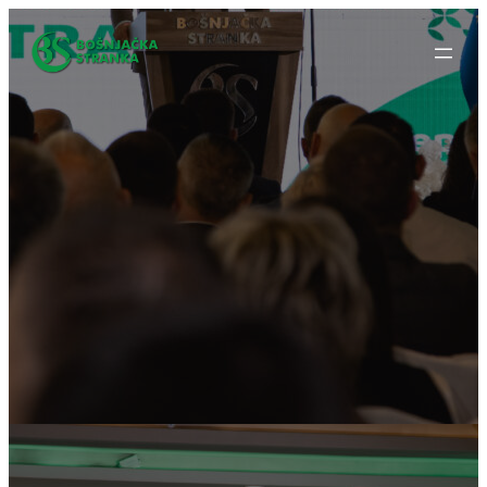
Idi
na
sadržaj