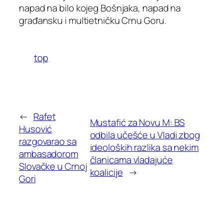
napad na bilo kojeg Bošnjaka, napad na
građansku i multietničku Crnu Goru.
top
←
Rafet
Mustafić za Novu M: BS
Husović
odbila učešće u Vladi zbog
razgovarao sa
ideoloških razlika sa nekim
ambasadorom
članicama vladajuće
Slovačke u Crnoj
koalicije
→
Gori