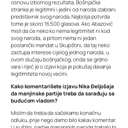
osnovu izbornog rezultata, Bošnjačka
stranka je legitimni i jedini od naroda izabrani
predstavnik svog naroda. Najbolja potvrda
tome je skoro 16.500 glasova. Ako Abazović
misli da će neko ko nema legitimitet ni kod
svog naroda, a pritom nema ni jedan
poslanički mandat u Skupštini, da taj neko
zastupa interese cijelog jednog naroda, u
ovom slučaju bošnjačkog, onda se grdno
vara i riječ je o izjavi koja je pokušaj davanja
legitimiteta novoj većini.
Kako komentarišete izjavu Nika Đeljošaja
da manjinske partije treba da sarađuju sa
budućom vladom?
Mislim da treba da sačekamo konačnu
odluku, prije nego damo bilo kakav komentar.
U suštini, partije manjinskih naroda trabalo bi