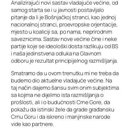
Analizirajući novi sastav vladajuće većine, od
samog starta se i u javnosti postavljalo
pitanje da li je Bošnjačkoj stranci, kao jednoj
nacionalnoj stranci, proevropske orjentacije,
mjesto u koaliciji sa, po nama, neprirodnim
saveznicima. Sastav nove većine čine i neke
partije koje se ideološki dosta razlikuju od BS
i naša jedinstvena odluka na Glavnom
odboru je rezultat principijelnog razmišljanja.
Smatramo da u ovom trenutku mi ne treba da
budemo dio aktuelne vladajuće većine. Na
taj način dajemo šansu svim onim subjektima
sa kojima ne dijelimo ista razmišljanja o
prošlosti, ali i o budućnosti Crne Gore, da
pokažu da istinski žele da grade građansku
Crnu Goru i da iskreno i manjinske narode
vide kao partnere.