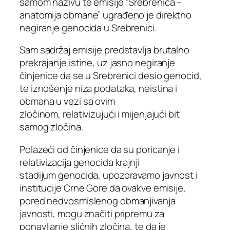
samom nazivu te emisije “Srebrenica –
anatomija obmane” ugrađeno je direktno
negiranje genocida u Srebrenici.
Sam sadržaj emisije predstavlja brutalno
prekrajanje istine, uz jasno negiranje
činjenice da se u Srebrenici desio genocid,
te iznošenje niza podataka, neistina i
obmana u vezi sa ovim
zločinom, relativizujući i mijenjajući bit
samog zločina.
​Polazeći od činjenice da su poricanje i
relativizacija genocida krajnji
stadijum genocida, upozoravamo javnost i
institucije Crne Gore da ovakve emisije,
pored nedvosmislenog obmanjivanja
javnosti, mogu značiti pripremu za
ponavljanje sličnih zločina, te da je