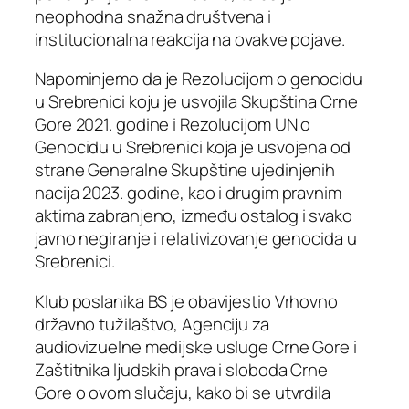
neophodna snažna društvena i
institucionalna reakcija na ovakve pojave.
​Napominjemo da je Rezolucijom o genocidu
u Srebrenici koju je usvojila Skupština Crne
Gore 2021. godine i Rezolucijom UN o
Genocidu u Srebrenici koja je usvojena od
strane Generalne Skupštine ujedinjenih
nacija 2023. godine, kao i drugim pravnim
aktima zabranjeno, između ostalog i svako
javno negiranje i relativizovanje genocida u
Srebrenici.
​Klub poslanika BS je obavijestio Vrhovno
državno tužilaštvo, Agenciju za
audiovizuelne medijske usluge Crne Gore i
Zaštitnika ljudskih prava i sloboda Crne
Gore o ovom slučaju, kako bi se utvrdila