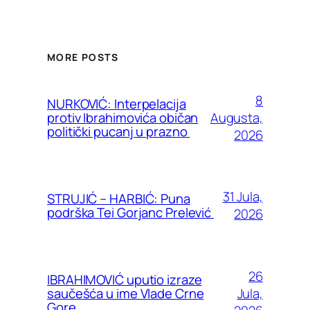
MORE POSTS
8
NURKOVIĆ: Interpelacija
Augusta,
protiv Ibrahimovića običan
politički pucanj u prazno
2026
31 Jula,
STRUJIĆ – HARBIĆ: Puna
podrška Tei Gorjanc Prelević
2026
26
IBRAHIMOVIĆ uputio izraze
Jula,
saučešća u ime Vlade Crne
Gore