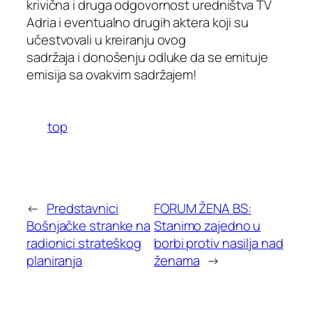
krivična i druga odgovornost uredništva TV
Adria i eventualno drugih aktera koji su
učestvovali u kreiranju ovog
sadržaja i donošenju odluke da se emituje
emisija sa ovakvim sadržajem!
top
←
Predstavnici
FORUM ŽENA BS:
Bošnjačke stranke na
Stanimo zajedno u
radionici strateškog
borbi protiv nasilja nad
planiranja
ženama
→