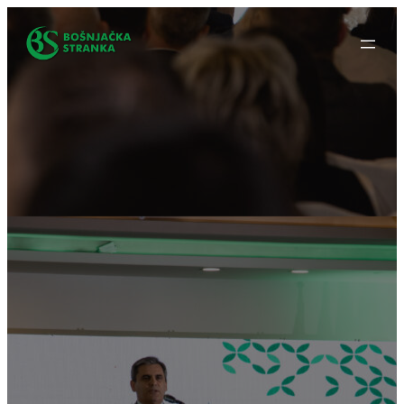
Idi
na
sadržaj