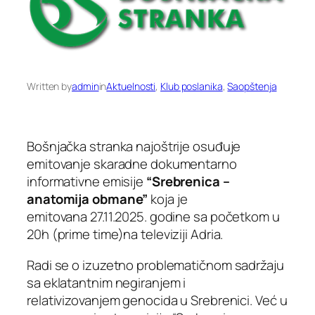
Written by
admin
in
Aktuelnosti
, 
Klub poslanika
, 
Saopštenja
Bošnjačka stranka najoštrije osuđuje
emitovanje skaradne dokumentarno
informativne emisije
“Srebrenica –
anatomija obmane”
koja je
emitovana 27.11.2025. godine sa početkom u
20h (prime time)na televiziji Adria.
Radi se o izuzetno problematičnom sadržaju
sa eklatantnim negiranjem i
relativizovanjem genocida u Srebrenici. Već u