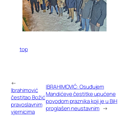
top
←
IBRAHIMOVIĆ: Osuđujem
Ibrahimović
Mandićeve čestitke upućene
čestitao Božić
povodom praznika koji je u BiH
pravoslavnim
proglašen neustavnim
→
vjernicima