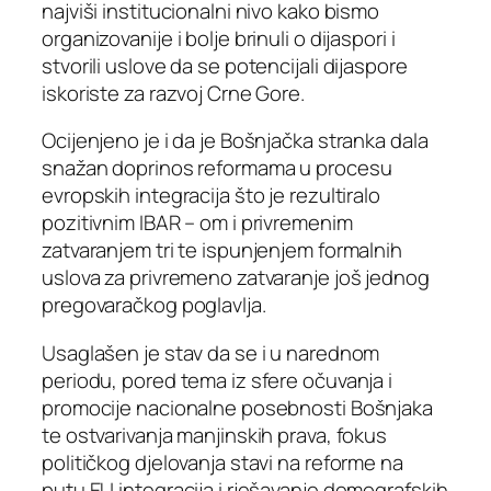
najviši institucionalni nivo kako bismo
organizovanije i bolje brinuli o dijaspori i
stvorili uslove da se potencijali dijaspore
iskoriste za razvoj Crne Gore.
Ocijenjeno je i da je Bošnjačka stranka dala
snažan doprinos reformama u procesu
evropskih integracija što je rezultiralo
pozitivnim IBAR – om i privremenim
zatvaranjem tri te ispunjenjem formalnih
uslova za privremeno zatvaranje još jednog
pregovaračkog poglavlja.
Usaglašen je stav da se i u narednom
periodu, pored tema iz sfere očuvanja i
promocije nacionalne posebnosti Bošnjaka
te ostvarivanja manjinskih prava, fokus
političkog djelovanja stavi na reforme na
putu EU integracija i rješavanje demografskih