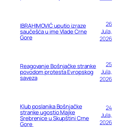
26
IBRAHIMOVIĆ uputio izraze
Jula,
saučešća u ime Vlade Crne
Gore
2026
25
Reagovanje Bošnjačke stranke
Jula,
povodom protesta Evropskog
saveza
2026
Klub poslanika Bošnjačke
24
stranke ugostio Majke
Jula,
Srebrenice u Skupštini Crne
2026
Gore