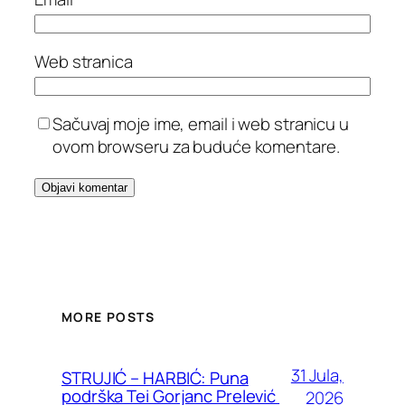
Web stranica
Sačuvaj moje ime, email i web stranicu u
ovom browseru za buduće komentare.
MORE POSTS
31 Jula,
STRUJIĆ – HARBIĆ: Puna
podrška Tei Gorjanc Prelević
2026