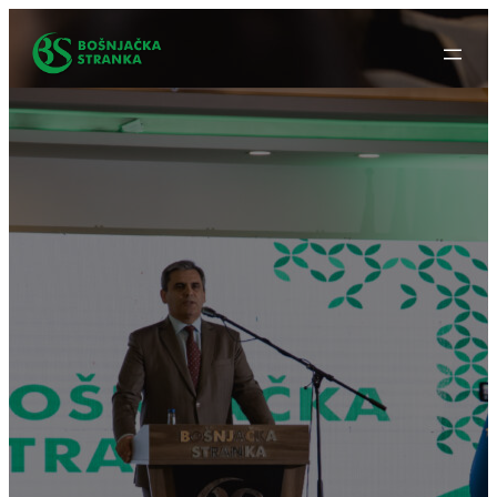
Idi
na
sadržaj