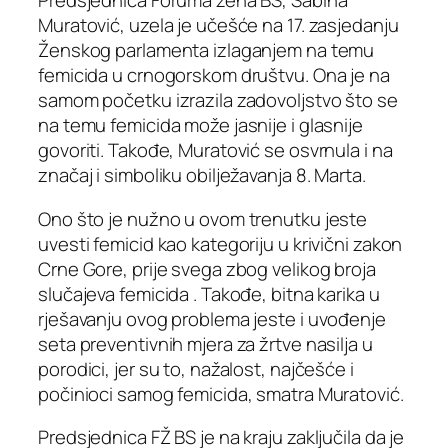
Predsjednica Foruma žena BS, Sabina
Muratović, uzela je učešće na 17. zasjedanju
Ženskog parlamenta izlaganjem na temu
femicida u crnogorskom društvu. Ona je na
samom početku izrazila zadovoljstvo što se
na temu femicida može jasnije i glasnije
govoriti. Takođe, Muratović se osvrnula i na
značaj i simboliku obilježavanja 8. Marta.
Ono što je nužno u ovom trenutku jeste
uvesti femicid kao kategoriju u krivični zakon
Crne Gore, prije svega zbog velikog broja
slučajeva femicida . Takođe, bitna karika u
rješavanju ovog problema jeste i uvođenje
seta preventivnih mjera za žrtve nasilja u
porodici, jer su to, nažalost, najčešće i
počinioci samog femicida, smatra Muratović.
Predsjednica FŽ BS je na kraju zaključila da je