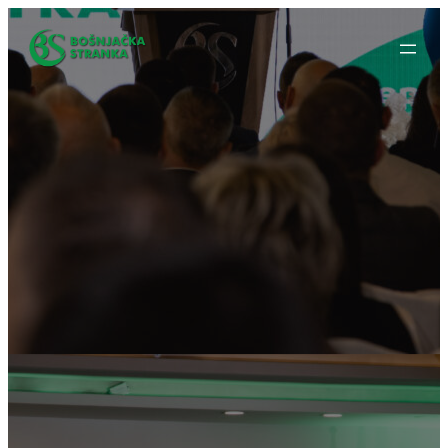
Idi
na
sadržaj