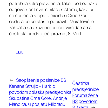
potrebna kako prevencija, tako i podjednaka
odgovornost svih činilaca sistema, kako bi
se spriječila stopa femicida u Crnoj Gori. U
nadi da će se stanje popraviti, Muratović je
zahvalila na ukazanoj prilici i svim damama
čestitala predstojeći praznik, 8. Mart.
top
←
Saopštenje poslanice BS
Čestitka
Kenane Strujić – Harbić
predsjednice
povodom odlaska predsjednika
Foruma žena
Skupštine Crne Gore, Andrije
BS povodom
Mandića, u posjetu Miloradu
8. Marta
→