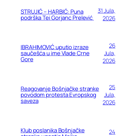
31 Jula,
STRUJIĆ – HARBIĆ: Puna
podrška Tei Gorjanc Prelević
2026
26
IBRAHIMOVIĆ uputio izraze
Jula,
saučešća u ime Vlade Crne
Gore
2026
25
Reagovanje Bošnjačke stranke
Jula,
povodom protesta Evropskog
saveza
2026
Klub poslanika Bošnjačke
24