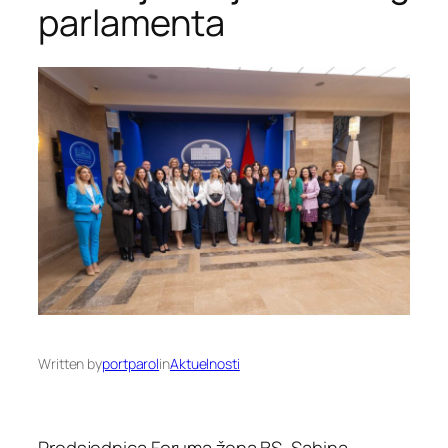
parlamenta
Written by
portparol
in
Aktuelnosti