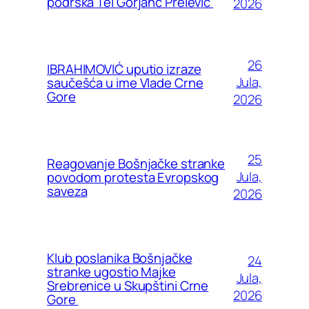
podrška Tei Gorjanc Prelević
2026
26
IBRAHIMOVIĆ uputio izraze
Jula,
saučešća u ime Vlade Crne
Gore
2026
25
Reagovanje Bošnjačke stranke
Jula,
povodom protesta Evropskog
saveza
2026
Klub poslanika Bošnjačke
24
stranke ugostio Majke
Jula,
Srebrenice u Skupštini Crne
2026
Gore