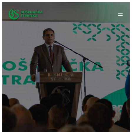
Idi
na
sadržaj