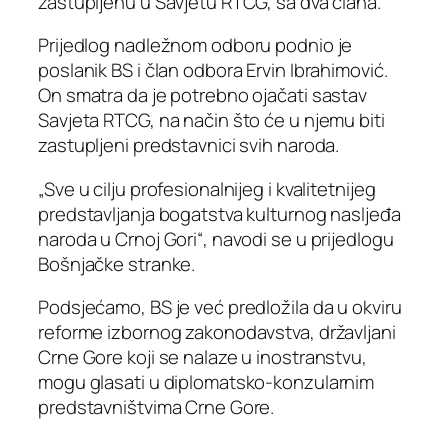
zastupljenu u Savjetu RTCG, sa dva člana.
Prijedlog nadležnom odboru podnio je
poslanik BS i član odbora Ervin Ibrahimović.
On smatra da je potrebno ojačati sastav
Savjeta RTCG, na način što će u njemu biti
zastupljeni predstavnici svih naroda.
„Sve u cilju profesionalnijeg i kvalitetnijeg
predstavljanja bogatstva kulturnog nasljeđa
naroda u Crnoj Gori“, navodi se u prijedlogu
Bošnjačke stranke.
Podsjećamo, BS je već predložila da u okviru
reforme izbornog zakonodavstva, državljani
Crne Gore koji se nalaze u inostranstvu,
mogu glasati u diplomatsko-konzularnim
predstavništvima Crne Gore.