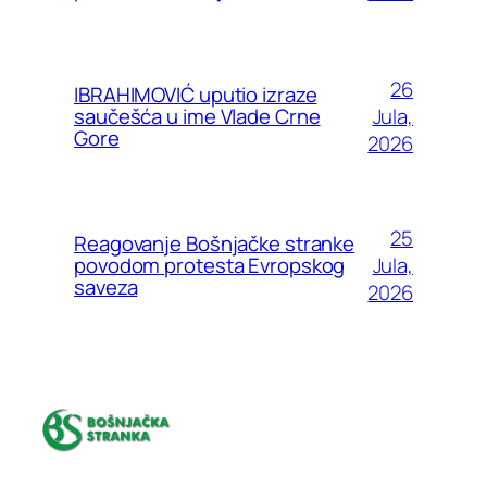
26
IBRAHIMOVIĆ uputio izraze
Jula,
saučešća u ime Vlade Crne
Gore
2026
25
Reagovanje Bošnjačke stranke
Jula,
povodom protesta Evropskog
saveza
2026