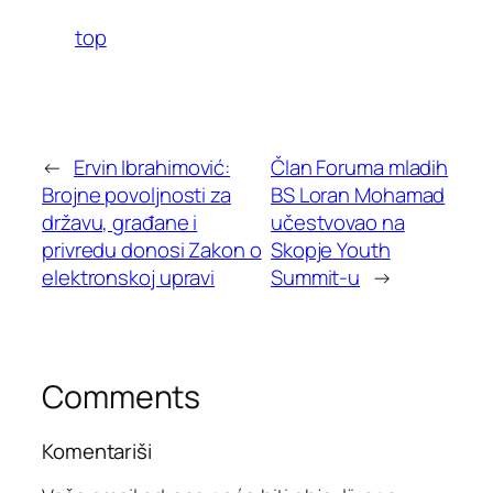
top
←
Ervin Ibrahimović:
Član Foruma mladih
Brojne povoljnosti za
BS Loran Mohamad
državu, građane i
učestvovao na
privredu donosi Zakon o
Skopje Youth
elektronskoj upravi
Summit-u
→
Comments
Komentariši