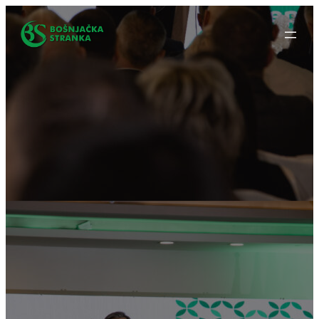
Idi
na
sadržaj