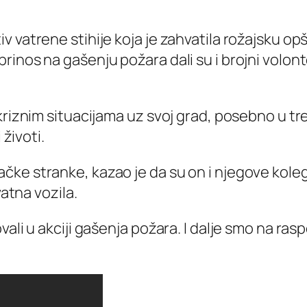
 vatrene stihije koja je zahvatila rožajsku opš
inos na gašenju požara dali su i brojni volonte
 kriznim situacijama uz svoj grad, posebno u 
 životi.
ke stranke, kazao je da su on i njegove koleg
vatna vozila.
ali u akciji gašenja požara. I dalje smo na rasp