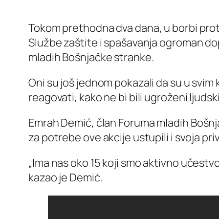
Tokom prethodna dva dana, u borbi protiv
Službe zaštite i spašavanja ogroman dopr
mladih Bošnjačke stranke.
Oni su još jednom pokazali da su u svim
reagovati, kako ne bi bili ugroženi ljudski
Emrah Demić, član Foruma mladih Bošnjač
za potrebe ove akcije ustupili i svoja pri
„Ima nas oko 15 koji smo aktivno učestvov
kazao je Demić.