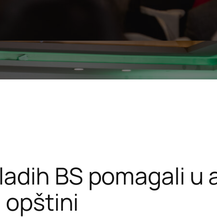
adih BS pomagali u a
 opštini