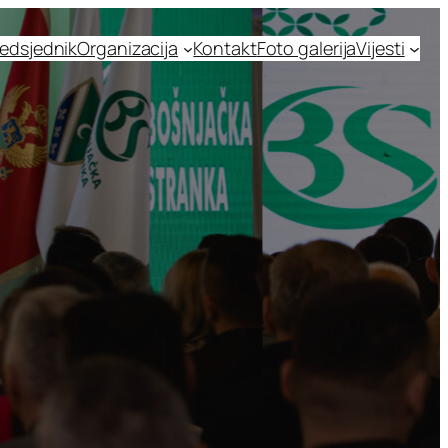
edsjednik
Organizacija
Kontakt
Foto galerija
Vijesti