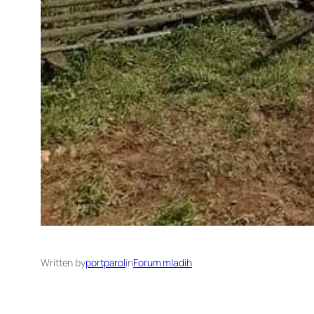
Written by
portparol
in
Forum mladih