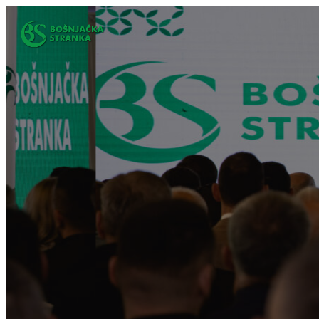
Idi
na
sadržaj