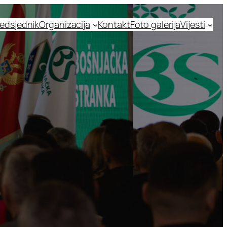
edsjednik
Organizacija
Kontakt
Foto galerija
Vijesti