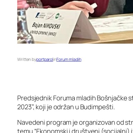
Written by
portparol
in
Forum mladih
Predsjednik Foruma mladih Bošnjačke s
2023”, koji je održan u Budimpešti.
Navedeni program je organizovan od str
temu “Ekonomski i društveni (socijalni) i