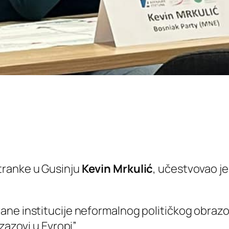
tranke u Gusinju
Kevin Mrkulić
, učestvovao j
ane institucije neformalnog političkog obraz
zazovi u Evropi”.