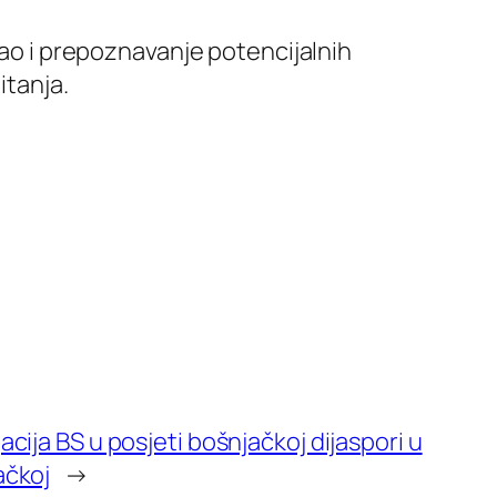
kao i prepoznavanje potencijalnih
itanja.
cija BS u posjeti bošnjačkoj dijaspori u
čkoj
→