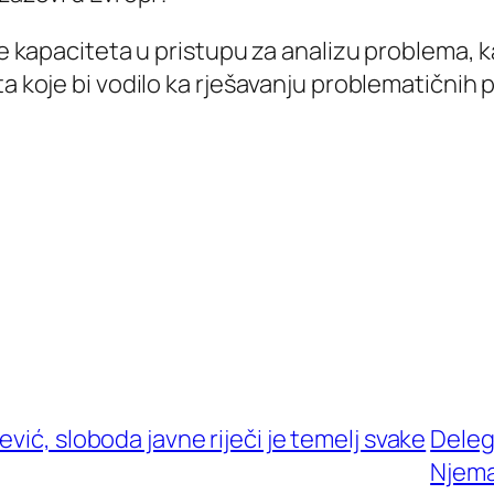
nje kapaciteta u pristupu za analizu problema, 
a koje bi vodilo ka rješavanju problematičnih p
vić, sloboda javne riječi je temelj svake
Delega
Njema