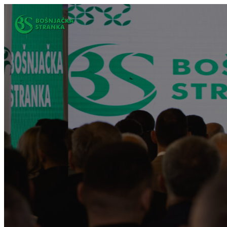
Idi
na
sadržaj