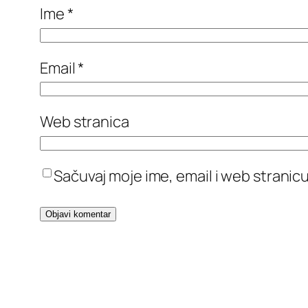
Ime
*
Email
*
Web stranica
Sačuvaj moje ime, email i web stran