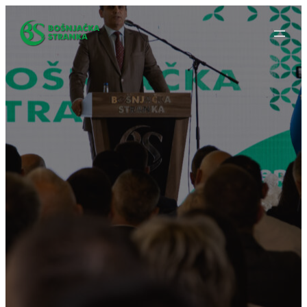
Idi
na
sadržaj