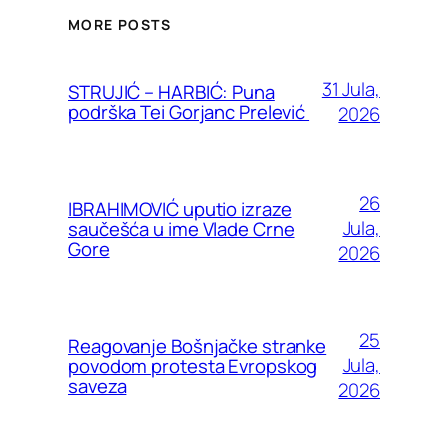
MORE POSTS
31 Jula,
STRUJIĆ – HARBIĆ: Puna
podrška Tei Gorjanc Prelević
2026
26
IBRAHIMOVIĆ uputio izraze
Jula,
saučešća u ime Vlade Crne
Gore
2026
25
Reagovanje Bošnjačke stranke
Jula,
povodom protesta Evropskog
saveza
2026