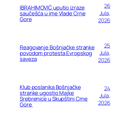
26
IBRAHIMOVIĆ uputio izraze
Jula,
saučešća u ime Vlade Crne
Gore
2026
25
Reagovanje Bošnjačke stranke
Jula,
povodom protesta Evropskog
saveza
2026
Klub poslanika Bošnjačke
24
stranke ugostio Majke
Jula,
Srebrenice u Skupštini Crne
2026
Gore