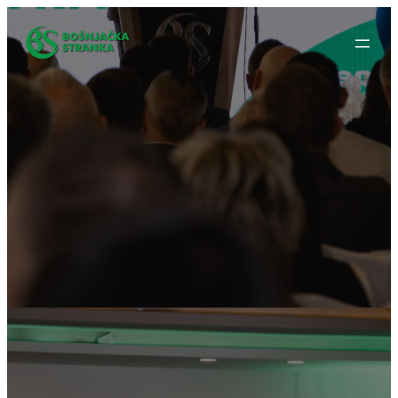
Idi
na
sadržaj