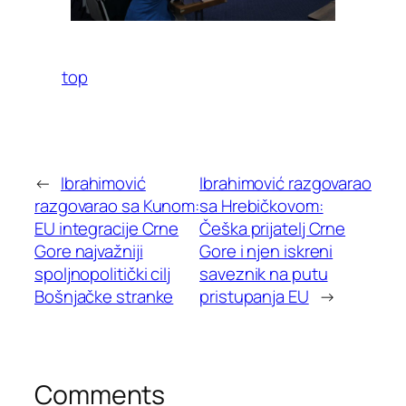
top
←
Ibrahimović
Ibrahimović razgovarao
razgovarao sa Kunom:
sa Hrebičkovom:
EU integracije Crne
Češka prijatelj Crne
Gore najvažniji
Gore i njen iskreni
spoljnopolitički cilj
saveznik na putu
Bošnjačke stranke
pristupanja EU
→
Comments