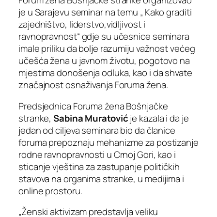
Forum žena Bošnjačke stranke organizovao
je u Sarajevu seminar na temu „ Kako graditi
zajedništvo, liderstvo,vidljivost i
ravnopravnost“ gdje su učesnice seminara
imale priliku da bolje razumiju važnost većeg
učešća žena u javnom životu, pogotovo na
mjestima donošenja odluka, kao i da shvate
značajnost osnaživanja Foruma žena.
Predsjednica Foruma žena Bošnjačke
stranke,
Sabina Muratović
je kazala i da je
jedan od ciljeva seminara bio da članice
foruma prepoznaju mehanizme za postizanje
rodne ravnopravnosti u Crnoj Gori, kao i
sticanje vještina za zastupanje političkih
stavova na organima stranke, u medijima i
online prostoru.
„Ženski aktivizam predstavlja veliku