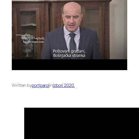
Written by
portparol
in
Izbori 2020.