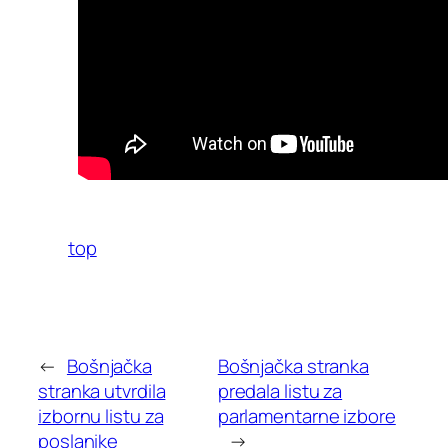
top
←
Bošnjačka
Bošnjačka stranka
stranka utvrdila
predala listu za
izbornu listu za
parlamentarne izbore
poslanike
→