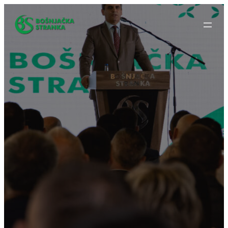
Idi
na
sadržaj