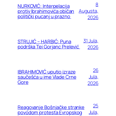
8
NURKOVIĆ: Interpelacija
Augusta,
protiv Ibrahimovića običan
politički pucanj u prazno
2026
31 Jula,
STRUJIĆ – HARBIĆ: Puna
podrška Tei Gorjanc Prelević
2026
26
IBRAHIMOVIĆ uputio izraze
Jula,
saučešća u ime Vlade Crne
Gore
2026
25
Reagovanje Bošnjačke stranke
Jula,
povodom protesta Evropskog