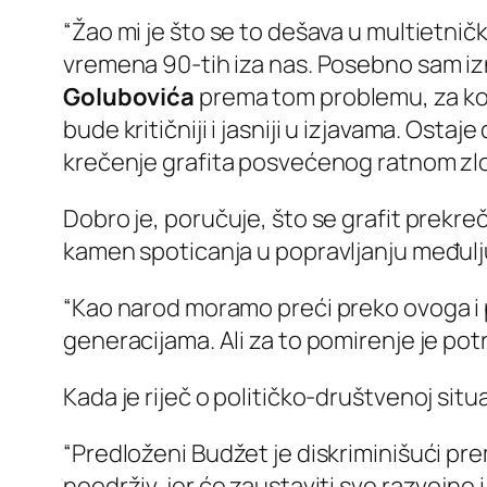
“Žao mi je što se to dešava u multietničk
vremena 90-tih iza nas. Posebno sam iz
Golubovića
prema tom problemu, za koji
bude kritičniji i jasniji u izjavama. Ost
krečenje grafita posvećenog ratnom zlo
Dobro je, poručuje, što se grafit prekreči
kamen spoticanja u popravljanju međuljud
“Kao narod moramo preći preko ovoga i po
generacijama. Ali za to pomirenje je pot
Kada je riječ o političko-društvenoj situ
“Predloženi Budžet je diskriminišući pre
neodrživ, jer će zaustaviti sve razvojne