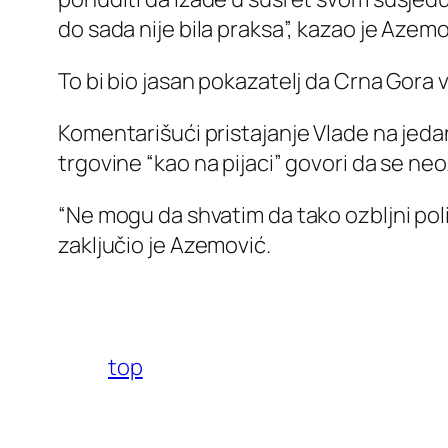
do sada nije bila praksa”, kazao je Azem
To bi bio jasan pokazatelj da Crna Gora 
Komentarišući pristajanje Vlade na jed
trgovine “kao na pijaci” govori da se neo
“Ne mogu da shvatim da tako ozbljni polit
zaključio je Azemović.
top