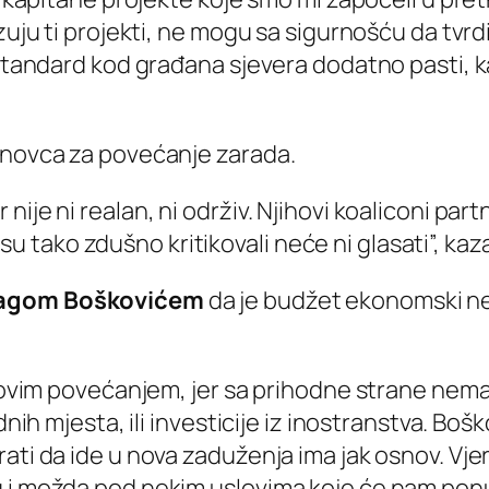
zuju ti projekti, ne mogu sa sigurnošću da tvrdi
standard kod građana sjevera dodatno pasti, kao
a novca za povećanje zarada.
ije ni realan, ni održiv. Njihovi koaliconi partn
ji su tako zdušno kritikovali neće ni glasati”, ka
agom Boškovićem
da je budžet ekonomski neo
sa ovim povećanjem, jer sa prihodne strane ne
dnih mjesta, ili investicije iz inostranstva. Bo
ati da ide u nova zaduženja ima jak osnov. Vjer
 i možda pod nekim uslovima koje će nam ponudi