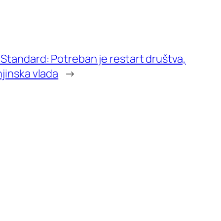
 Standard: Potreban je restart društva,
njinska vlada
→