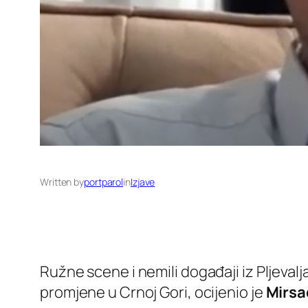
Written by
portparol
in
Izjave
Ružne scene i nemili događaji iz Pljevalj
promjene u Crnoj Gori, ocijenio je
Mirsa