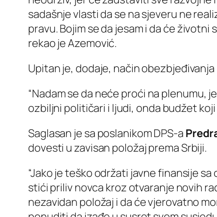
sadašnje vlasti da se na sjeveru ne reali
pravu. Bojim se da jesam i da će životni 
rekao je Azemović.
Upitan je, dodaje, način obezbjeđivanj
“Nadam se da neće proći na plenumu, jer n
ozbiljni političari i ljudi, onda budžet ko
Saglasan je sa poslanikom DPS-a
Predr
dovesti u zavisan položaj prema Srbiji.
“Jako je teško održati javne finansije 
stići priliv novca kroz otvaranje novih ra
nezavidan položaj i da će vjerovatno mor
ponuditi da izađe u susret svom susjedu