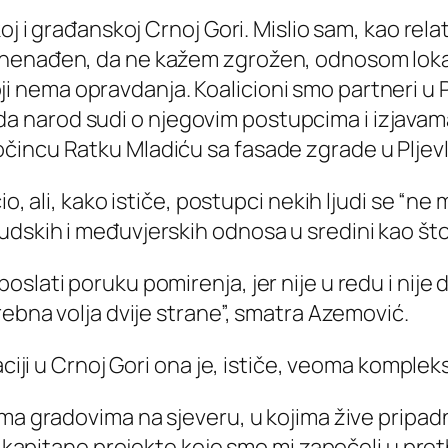
oj i građanskoj Crnoj Gori. Mislio sam, kao rela
nenađen, da ne kažem zgrožen, odnosom lokal
 nema opravdanja. Koalicioni smo partneri u P
aje da narod sudi o njegovim postupcima i izjav
čincu Ratku Mladiću sa fasade zgrade u Pljevl
o, ali, kako ističe, postupci nekih ljudi se “ne 
skih i međuvjerskih odnosa u sredini kao što 
slati poruku pomirenja, jer nije u redu i nije
rebna volja dvije strane”, smatra Azemović.
aciji u Crnoj Gori ona je, ističe, veoma komplek
ma gradovima na sjeveru, u kojima žive pripadn
 i kapitane projekte koje smo mi započeli u pr