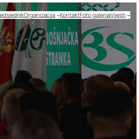
edsjednik
Organizacija
Kontakt
Foto galerija
Vijesti