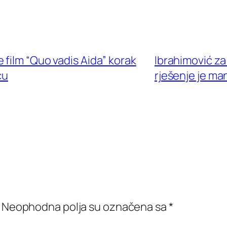
film “Quo vadis Aida” korak
Ibrahimović za
ću
rješenje je ma
Neophodna polja su označena sa
*