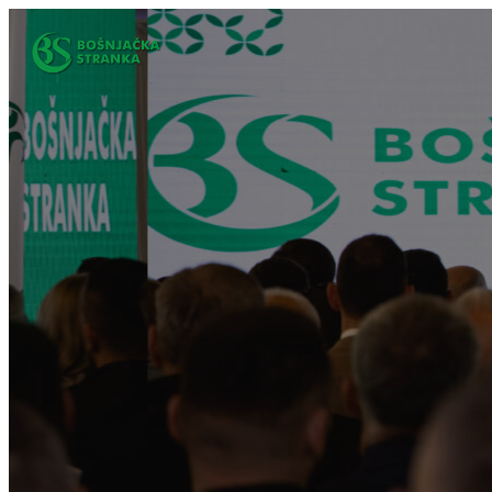
Idi
na
sadržaj