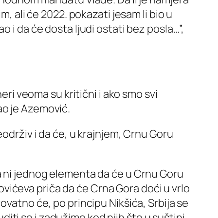
m, ali će 2022. pokazati jesam li bio u
 i da će dosta ljudi ostati bez posla…”,
eri veoma su kritični i ako smo svi
zao je Azemović.
drživ i da će, u krajnjem, Crnu Goru
ma ni jednog elementa da će u Crnu Goru
škovićeva priča da će Crna Gora doći u vrlo
ovatno će, po principu Nikšića, Srbija se
ti se i zadužimo kod njih što u suštini