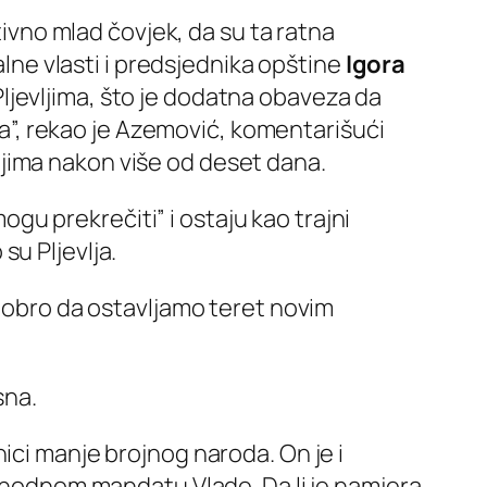
tivno mlad čovjek, da su ta ratna
ne vlasti i predsjednika opštine
Igora
ljevljima, što je dodatna obaveza da
ama”, rekao je Azemović, komentarišući
jima nakon više od deset dana.
mogu prekrečiti” i ostaju kao trajni
su Pljevlja.
 dobro da ostavljamo teret novim
sna.
ici manje brojnog naroda. On je i
ethodnom mandatu Vlade. Da li je namjera