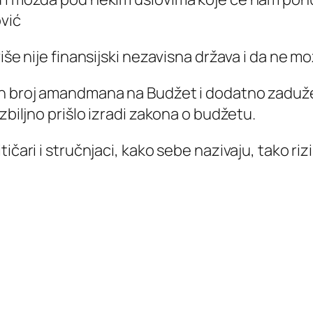
ović
više nije finansijski nezavisna država i da ne 
an broj amandmana na Budžet i dodatno zaduže
zbiljno prišlo izradi zakona o budžetu.
ičari i stručnjaci, kako sebe nazivaju, tako riz