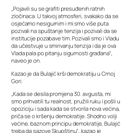
„Pojavili su se grafiti presuđenih ratnih
zločinaca. U takvoj atmosferi, svakako da se
osjećamo nesigurnim i mi smo više puta
pozivali na spuštanje tenzija i pozivali da se
institucije pozabave tim. Pozivali smo i Vladu
da učestvuje u smirivanju tenzija i da je ova
Vlada pala po pitanju sigurnosti građana“,
naveo je on.
Kazao je da Bulajić krši demokratiju u Crnoj
Gori.
„Kada se desila promjena 30. avgusta, mi
smo prihvatili tu realnost, pružili ruku i pošli u
opoziciju i sada kada se stvorila nova većina,
priča se o kršenju demokratije. Shodno volji
većine, baznom principu demokratije, Bulajić
treba da sazove Skupštinu“, kazao je