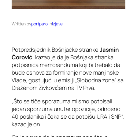
Written by
portparol
in
Izjave
Potpredsjednik Bošnjačke stranke
Jasmin
Ćorović
, kazao je da je Bošnjaka stranka
potpisnica memoranduma koji bi trebalo da
bude osnova za formiranje nove manjinske
Vlade, gostujući u emisiji „Slobodna zona“ sa
Draženom Živkovićem na TV Prva.
„Što se tiče sporazuma mi smo potpisali
jedan sporzuma unutar opozicije, odnosno
40 poslanika i čeka se da potpišu URA i SNP“,
kazao je on.