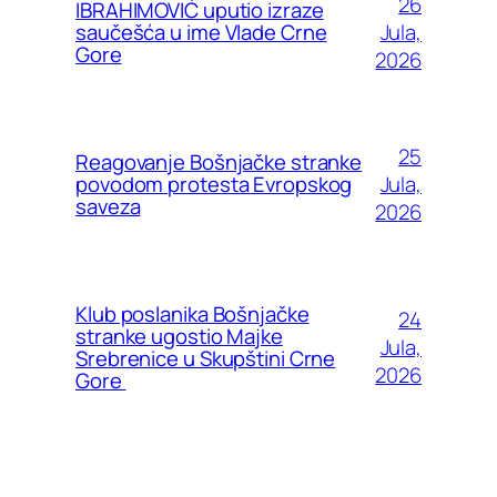
26
IBRAHIMOVIĆ uputio izraze
Jula,
saučešća u ime Vlade Crne
Gore
2026
25
Reagovanje Bošnjačke stranke
Jula,
povodom protesta Evropskog
saveza
2026
Klub poslanika Bošnjačke
24
stranke ugostio Majke
Jula,
Srebrenice u Skupštini Crne
2026
Gore