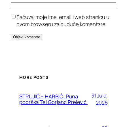
Sačuvaj moje ime, email i web stranicu u
ovom browseru za buduće komentare.
MORE POSTS
31 Jula,
STRUJIĆ – HARBIĆ: Puna
podrška Tei Gorjanc Prelević
2026