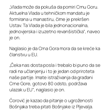
„Vlada može da pokuša da pomiri Crnu Goru.
Aktuelna Vlada u tehničkom mandatu je
formirana u manastiru, čime je prekršen
Ustav. Ta Vlada je bila jednonacionalna,
jednovjerska i izuzetno revanšistička“, naveo
je on.
Naglasio je da Crna Gora mora da se kreće ka
članstvu u EU.
„Čeka nas dosta posla i trebalo bi puno da se
radi na učlanjenju i to je jedan od priroteta
naše partije. Imate istraživanja da građani
Crne Gore, gotovo 80 odsto, podržava
ulazak u EU“, naglasio je on.
Ćorović je kazao da pitanje o ugroženosti
Bošnjaka treba pitati Bošnjake iz Pljevalja.