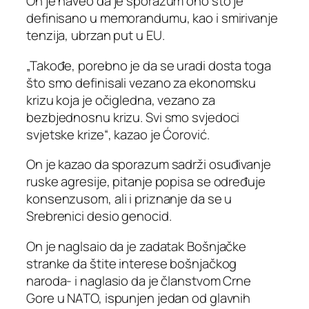
On je naveo da je sporazum ono što je
definisano u memorandumu, kao i smirivanje
tenzija, ubrzan put u EU.
„Takođe, porebno je da se uradi dosta toga
što smo definisali vezano za ekonomsku
krizu koja je očigledna, vezano za
bezbjednosnu krizu. Svi smo svjedoci
svjetske krize“, kazao je Ćorović.
On je kazao da sporazum sadrži osuđivanje
ruske agresije, pitanje popisa se određuje
konsenzusom, ali i priznanje da se u
Srebrenici desio genocid.
On je naglsaio da je zadatak Bošnjačke
stranke da štite interese bošnjačkog
naroda- i naglasio da je članstvom Crne
Gore u NATO, ispunjen jedan od glavnih