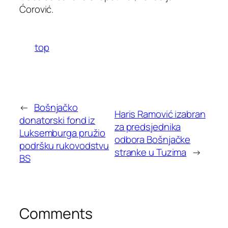
Ćorović.
top
←
Bošnjačko
Haris Ramović izabran
donatorski fond iz
za predsjednika
Luksemburga pružio
odbora Bošnjačke
podršku rukovodstvu
stranke u Tuzima
→
BS
Comments