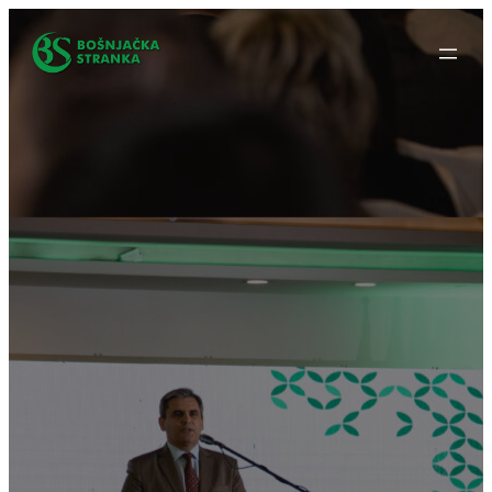
Idi
na
sadržaj