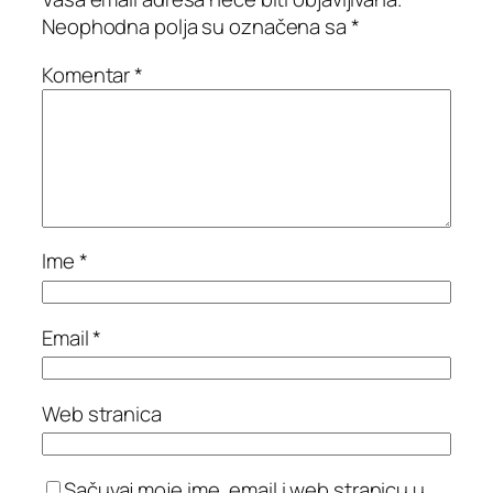
Neophodna polja su označena sa
*
Komentar
*
Ime
*
Email
*
Web stranica
Sačuvaj moje ime, email i web stranicu u