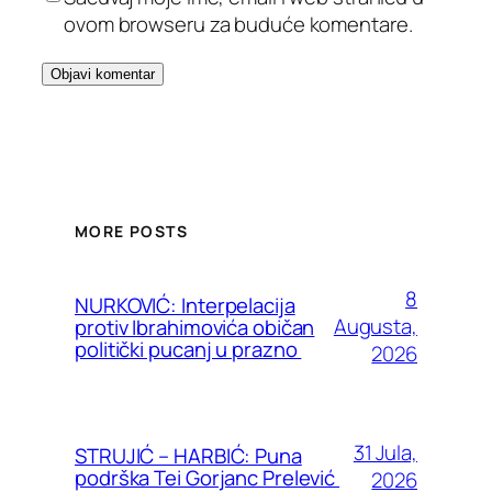
ovom browseru za buduće komentare.
MORE POSTS
8
NURKOVIĆ: Interpelacija
Augusta,
protiv Ibrahimovića običan
politički pucanj u prazno
2026
31 Jula,
STRUJIĆ – HARBIĆ: Puna
podrška Tei Gorjanc Prelević
2026