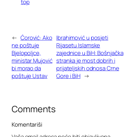
top
←
Ćorović: Ako
Ibrahimović u posjeti
ne poštuje
Rijasetu Islamske
Bjelopoljce,
zajednice u BiH: Bošnjačka
ministar Mujović
stranka je most dobrih i
bi morao da
prijateljskih odnosa Crne
poštuje Ustav
Gore i BiH
→
Comments
Komentariši
Vaša email adresa neće biti objavljivana.