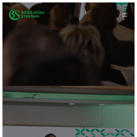
Idi
na
sadržaj