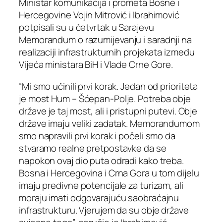
Ministar komunikacija i prometa Bosne i
Hercegovine Vojin Mitrović i Ibrahimović
potpisali su u četvrtak u Sarajevu
Memorandum o razumijevanju i saradnji na
realizaciji infrastrukturnih projekata između
Vijeća ministara BiH i Vlade Crne Gore.
“Mi smo učinili prvi korak. Jedan od prioriteta
je most Hum – Šćepan-Polje. Potreba obje
države je taj most, ali i pristupni putevi. Obje
države imaju veliki zadatak. Memorandumom
smo napravili prvi korak i počeli smo da
stvaramo realne pretpostavke da se
napokon ovaj dio puta odradi kako treba.
Bosna i Hercegovina i Crna Gora u tom dijelu
imaju predivne potencijale za turizam, ali
moraju imati odgovarajuću saobraćajnu
infrastrukturu. Vjerujem da su obje države