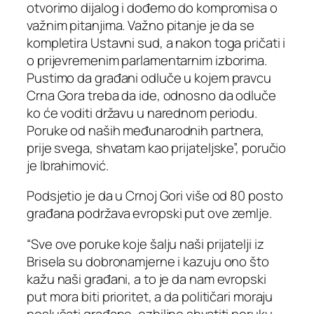
otvorimo dijalog i dođemo do kompromisa o
važnim pitanjima. Važno pitanje je da se
kompletira Ustavni sud, a nakon toga pričati i
o prijevremenim parlamentarnim izborima.
Pustimo da građani odluče u kojem pravcu
Crna Gora treba da ide, odnosno da odluče
ko će voditi državu u narednom periodu.
Poruke od naših međunarodnih partnera,
prije svega, shvatam kao prijateljske”, poručio
je Ibrahimović.
Podsjetio je da u Crnoj Gori više od 80 posto
građana podržava evropski put ove zemlje.
“Sve ove poruke koje šalju naši prijatelji iz
Brisela su dobronamjerne i kazuju ono što
kažu naši građani, a to je da nam evropski
put mora biti prioritet, a da političari moraju
poslušati građane, ozbiljno shvatiti poruku