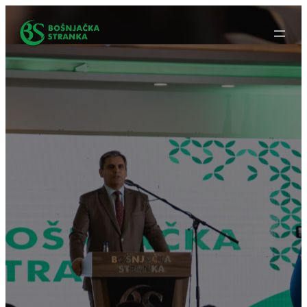
Idi
na
sadržaj