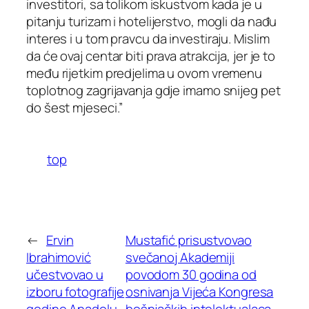
investitori, sa tolikom iskustvom kada je u
pitanju turizam i hotelijerstvo, mogli da nađu
interes i u tom pravcu da investiraju. Mislim
da će ovaj centar biti prava atrakcija, jer je to
među rijetkim predjelima u ovom vremenu
toplotnog zagrijavanja gdje imamo snijeg pet
do šest mjeseci.”
top
←
Ervin
Mustafić prisustvovao
Ibrahimović
svečanoj Akademiji
učestvovao u
povodom 30 godina od
izboru fotografije
osnivanja Vijeća Kongresa