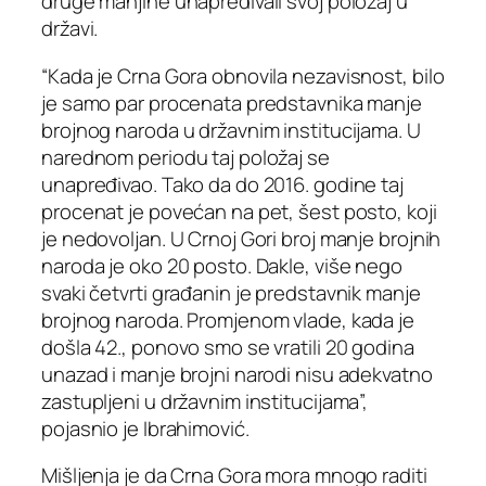
druge manjine unapređivali svoj položaj u
državi.
“Kada je Crna Gora obnovila nezavisnost, bilo
je samo par procenata predstavnika manje
brojnog naroda u državnim institucijama. U
narednom periodu taj položaj se
unapređivao. Tako da do 2016. godine taj
procenat je povećan na pet, šest posto, koji
je nedovoljan. U Crnoj Gori broj manje brojnih
naroda je oko 20 posto. Dakle, više nego
svaki četvrti građanin je predstavnik manje
brojnog naroda. Promjenom vlade, kada je
došla 42., ponovo smo se vratili 20 godina
unazad i manje brojni narodi nisu adekvatno
zastupljeni u državnim institucijama”,
pojasnio je Ibrahimović.
Mišljenja je da Crna Gora mora mnogo raditi