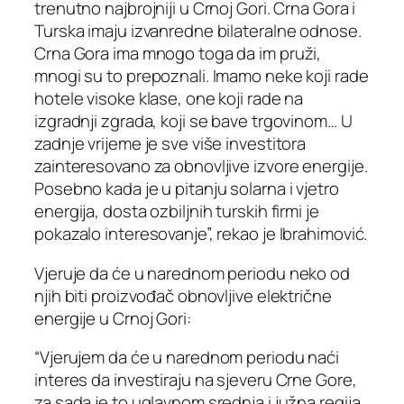
trenutno najbrojniji u Crnoj Gori. Crna Gora i
Turska imaju izvanredne bilateralne odnose.
Crna Gora ima mnogo toga da im pruži,
mnogi su to prepoznali. Imamo neke koji rade
hotele visoke klase, one koji rade na
izgradnji zgrada, koji se bave trgovinom… U
zadnje vrijeme je sve više investitora
zainteresovano za obnovljive izvore energije.
Posebno kada je u pitanju solarna i vjetro
energija, dosta ozbiljnih turskih firmi je
pokazalo interesovanje”, rekao je Ibrahimović.
Vjeruje da će u narednom periodu neko od
njih biti proizvođač obnovljive električne
energije u Crnoj Gori:
“Vjerujem da će u narednom periodu naći
interes da investiraju na sjeveru Crne Gore,
za sada je to uglavnom srednja i južna regija.