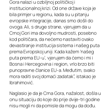
Gora nalazi u ozbiljnoj političkoj i
institucionalnoj krizi. Od one države koja je
bila primjer u regionu, kada su u pitanju
evropske integracije, danas smo došli do
ovoga. Ali, s druge strane, vjerujem da u
Crnoj Gori ima dovoljno mudrosti, posebno
kod političara, da nećemo nastaviti ovako
devastiranje institucija sistema i našeg puta
prema Evropskoj uniji. Kada kažem ‘našeg
puta prema EU-u’, vjerujem da ćemo i mi i
Bosna i Hercegovina i region, vrlo brzo biti
punopravne članice EU-a. Međutim, svako
mora raditi svoj domaći zadatak”, istakao je
Ibrahimović.
Naglasio je da je Crna Gora, nažalost, došla u
onu situaciju do koje do prije dvije-tri godine
nisu mogli ni da pomisle da mogu da dođu.