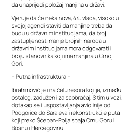
da unaprijedi položaj manjina u državi.
Vjeruje da će neka nova, 44. vlada, visoko u
svojoj agendi staviti da manjine treba da
budu u državnim institucijama, da broj
zastupljenosti manje brojnih naroda u
državnim institucijama mora odgovarati i
broju stanovnika koji ima manjina u Crnoj
Gori.
– Putna infrastruktura –
Ibrahimović je i na čelu resora koji je, između
ostalog, zadužen i za saobraćaj. S tim u vezi,
dotakao se i uspostavljanja aviolinije od
Podgorice do Sarajeva i rekonstrukcije puta
koji preko Šćepan-Polja spaja Crnu Goru i
Bosnu i Hercegovinu.