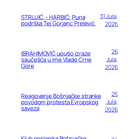
31 Jula,
STRUJIĆ – HARBIĆ: Puna
podrška Tei Gorjanc Prelević
2026
26
IBRAHIMOVIĆ uputio izraze
Jula,
saučešća u ime Vlade Crne
Gore
2026
25
Reagovanje Bošnjačke stranke
Jula,
povodom protesta Evropskog
saveza
2026
Klub poslanika Bošnjačke