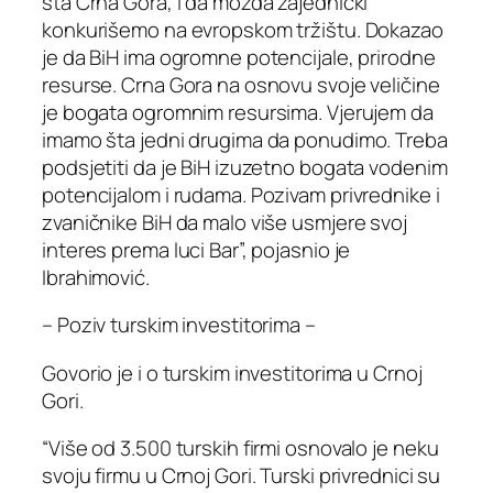
šta Crna Gora, i da možda zajednički
konkurišemo na evropskom tržištu. Dokazao
je da BiH ima ogromne potencijale, prirodne
resurse. Crna Gora na osnovu svoje veličine
je bogata ogromnim resursima. Vjerujem da
imamo šta jedni drugima da ponudimo. Treba
podsjetiti da je BiH izuzetno bogata vodenim
potencijalom i rudama. Pozivam privrednike i
zvaničnike BiH da malo više usmjere svoj
interes prema luci Bar”, pojasnio je
Ibrahimović.
– Poziv turskim investitorima –
Govorio je i o turskim investitorima u Crnoj
Gori.
“Više od 3.500 turskih firmi osnovalo je neku
svoju firmu u Crnoj Gori. Turski privrednici su