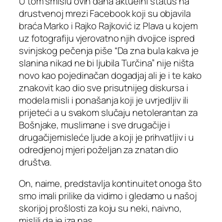
U tom smislu ovih dana aktuelni status na
drustvenoj mrezi Facebook koji su objavila
braća Marko i Rajko Rajković iz Plava u kojem
uz fotografiju vjerovatno njih dvojice ispred
svinjskog pečenja piše “Da zna bula kakva je
slanina nikad ne bi ljubila Turčina” nije ništa
novo kao pojedinačan dogadjaj ali je i te kako
znakovit kao dio sve prisutnijeg diskursa i
modela misli i ponašanja koji je uvrjedljiv ili
prijeteći a u svakom slučaju netolerantan za
Bošnjake, muslimane i sve drugačije i
drugačijemisleće ljude a koji je prihvatljiv i u
odredjenoj mjeri poželjan za znatan dio
društva.
On, naime, predstavlja kontinuitet onoga što
smo imali prilike da vidimo i gledamo u našoj
skorijoj prošlosti za koju su neki, naivno,
mislili da je iza nas.