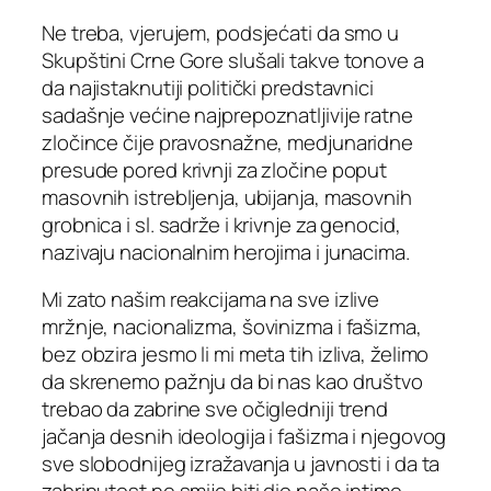
Ne treba, vjerujem, podsjećati da smo u
Skupštini Crne Gore slušali takve tonove a
da najistaknutiji politički predstavnici
sadašnje većine najprepoznatljivije ratne
zločince čije pravosnažne, medjunaridne
presude pored krivnji za zločine poput
masovnih istrebljenja, ubijanja, masovnih
grobnica i sl. sadrže i krivnje za genocid,
nazivaju nacionalnim herojima i junacima.
Mi zato našim reakcijama na sve izlive
mržnje, nacionalizma, šovinizma i fašizma,
bez obzira jesmo li mi meta tih izliva, želimo
da skrenemo pažnju da bi nas kao društvo
trebao da zabrine sve očigledniji trend
jačanja desnih ideologija i fašizma i njegovog
sve slobodnijeg izražavanja u javnosti i da ta