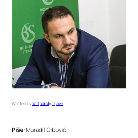
Written by
portparol
in
Izjave
Piše
:
Muradif Grbović