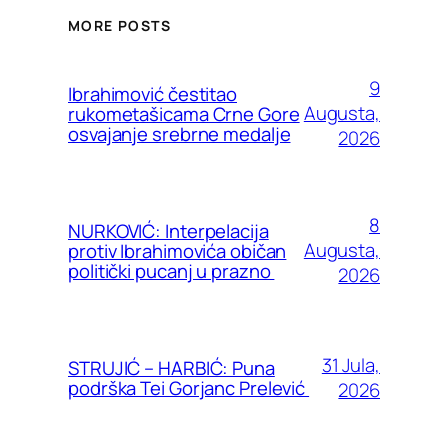
MORE POSTS
9
Ibrahimović čestitao
Augusta,
rukometašicama Crne Gore
osvajanje srebrne medalje
2026
8
NURKOVIĆ: Interpelacija
Augusta,
protiv Ibrahimovića običan
politički pucanj u prazno
2026
31 Jula,
STRUJIĆ – HARBIĆ: Puna
podrška Tei Gorjanc Prelević
2026