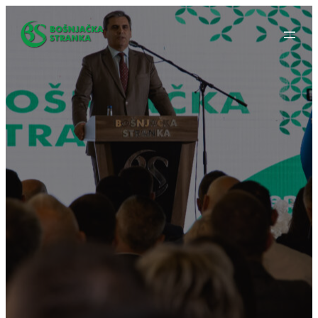
Idi
na
sadržaj