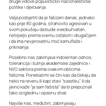
druge vidove populističko-nacionalističke
politike i djelovanja.
Valja podsjetiti da je fašizam danas, jednako
kao prije 80 godina, strahovito agresivan u
svom pokušaju da bude sveobuhvatan,
netrpeljiv prema svemu ostalom i drugačijem
i da ima nevjerovatnu moć kamuflaže i
prikrivanja.
Posebno nas zabrinjava indolentan odnos,
tolerancija i šutnja akademske zajednice i
NVO sektora prema ovakvim oblicima
fašizma. Ponekad mi se čini kao da čekaju da
neko na reveru ili kapi stavi “svastiku” ili da
javno kaže “ja sam fašista” da bi prepoznali
tako ociglednu i opasnu stvar.
Najviše nas, međutim, zabrinjavaju