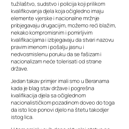
tužilaštvo, sudstvo i policija koji prilikom
kvalifikovanja djela koja očigledno imaju
elemente vjerske i nacionalne mržnje
pribjegavaju drugacijim, možemo reći blažim,
nekako kompromisnim i pomirljivim
kvalifikacijama i izbjegavaju da stvari nazovu
pravim imenom i pošalju jasnu i
nedvosmislenu poruku da se fašizam i
nacionalizam neće tolerisati od strane
države.
Jedan takav primjer imali smo u Beranama
kada je blag stav države i pogrešna
kvalifikacija djela sa očiglednom
nacionalističkom pozadinom doveo do toga
da isto lice ponovi djelo na štetu takodjer
istog lica.