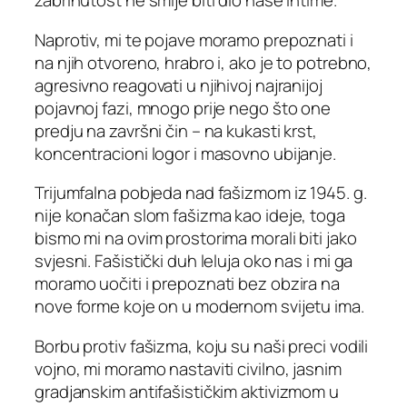
zabrinutost ne smije biti dio naše intime.
Naprotiv, mi te pojave moramo prepoznati i
na njih otvoreno, hrabro i, ako je to potrebno,
agresivno reagovati u njihivoj najranijoj
pojavnoj fazi, mnogo prije nego što one
predju na završni čin – na kukasti krst,
koncentracioni logor i masovno ubijanje.
Trijumfalna pobjeda nad fašizmom iz 1945. g.
nije konačan slom fašizma kao ideje, toga
bismo mi na ovim prostorima morali biti jako
svjesni. Fašistički duh leluja oko nas i mi ga
moramo uočiti i prepoznati bez obzira na
nove forme koje on u modernom svijetu ima.
Borbu protiv fašizma, koju su naši preci vodili
vojno, mi moramo nastaviti civilno, jasnim
gradjanskim antifašističkim aktivizmom u