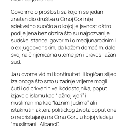
Govorimo o prošlosti sa kojom se jedan
znatan dio društva u Crnoj Gori nije
adekvatno suočio a o kojoj je javnost oštro
podijeljena bez obzira što su najpozvanije
sudske istance, govorim i o medjunarodnim i
o ex jugoovenskim, da kažem domaćim, dale
svoj na činjenicama utemeljen i pravosnažan
sud.
Ja u ovome vidim i kontinuitet ili logičan slijed
iza onoga što smo u zadnje vrijeme mogli
čuti i od crkvenih velikodostojnika, poput
izjave o islamu kao “lažnoj vjeri” i
muslimanima kao “lažnim ljudima” ali i
istaknutih aktera političkog života poput one
o nepristajanju na Crnu Goru u kojoj vladaju
“muslimani i Albanci”.