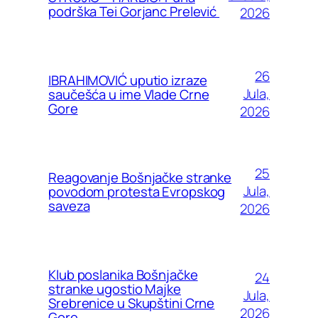
podrška Tei Gorjanc Prelević
2026
26
IBRAHIMOVIĆ uputio izraze
Jula,
saučešća u ime Vlade Crne
Gore
2026
25
Reagovanje Bošnjačke stranke
Jula,
povodom protesta Evropskog
saveza
2026
Klub poslanika Bošnjačke
24
stranke ugostio Majke
Jula,
Srebrenice u Skupštini Crne
2026
Gore