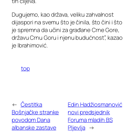
tih ciljeva.
Dugujemo, kao država, veliku zahvalnost
dijaspori na svemu što je činila, što čini i što
je spremna da učini za građane Crne Gore,
državu Crnu Goru i njenu budućnost”, kazao
je Ibrahimović.
top
←
Čestitka
Edin Hadžiosmanović
Bošnjačke stranke
novi predsjednik
povodom Dana
Foruma mladih BS
albanske zastave
Pljevlja
→