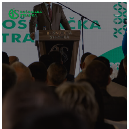
Idi
na
sadržaj