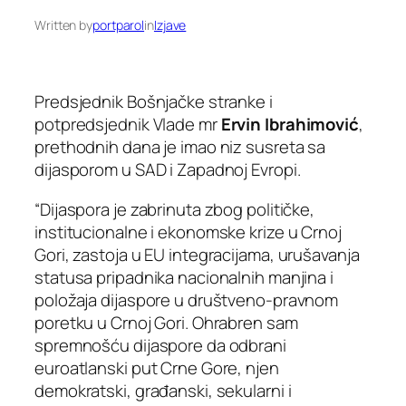
Written by
portparol
in
Izjave
Predsjednik Bošnjačke stranke i
potpredsjednik Vlade mr
Ervin Ibrahimović
,
prethodnih dana je imao niz susreta sa
dijasporom u SAD i Zapadnoj Evropi.
“Dijaspora je zabrinuta zbog političke,
institucionalne i ekonomske krize u Crnoj
Gori, zastoja u EU integracijama, urušavanja
statusa pripadnika nacionalnih manjina i
položaja dijaspore u društveno-pravnom
poretku u Crnoj Gori. Ohrabren sam
spremnošću dijaspore da odbrani
euroatlanski put Crne Gore, njen
demokratski, građanski, sekularni i