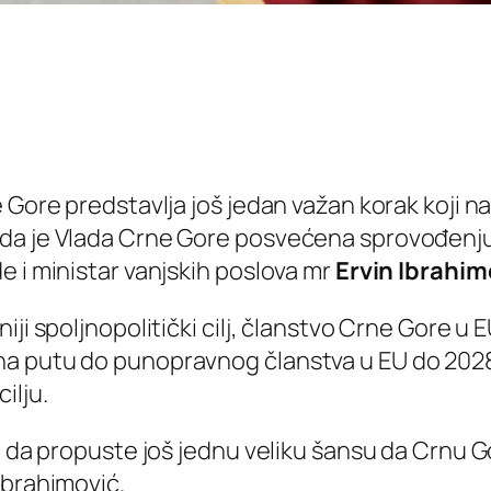
 Gore predstavlja još jedan važan korak koji n
da je Vlada Crne Gore posvećena sprovođenju 
e i ministar vanjskih poslova mr
Ervin Ibrahim
ji spoljnopolitički cilj, članstvo Crne Gore u 
a putu do punopravnog članstva u EU do 2028
ilju.
avo da propuste još jednu veliku šansu da Crn
Ibrahimović.