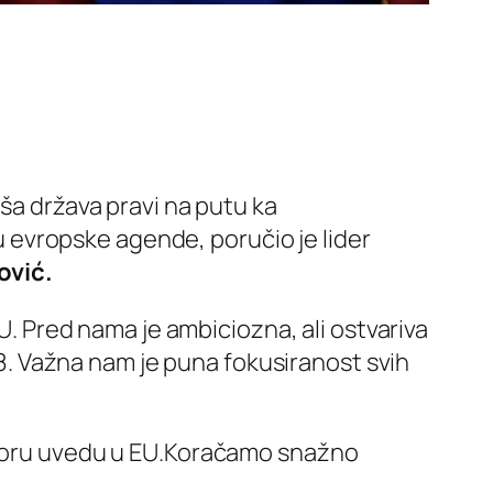
aša država pravi na putu ka
evropske agende, poručio je lider
ović.
EU. Pred nama je ambiciozna, ali ostvariva
. Važna nam je puna fokusiranost svih
u Goru uvedu u EU.Koračamo snažno