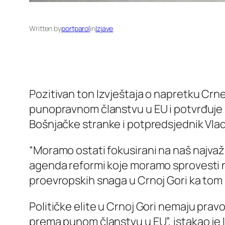
Written by
portparol
in
Izjave
Pozitivan ton Izvještaja o napretku Crne
punopravnom članstvu u EU i potvrđuje 
Bošnjačke stranke i potpredsjednik Vlad
“Moramo ostati fokusirani na naš najvažni
agenda reformi koje moramo sprovesti n
proevropskih snaga u Crnoj Gori ka tom c
Političke elite u Crnoj Gori nemaju pr
prema punom članstvu u EU”, istakao je 