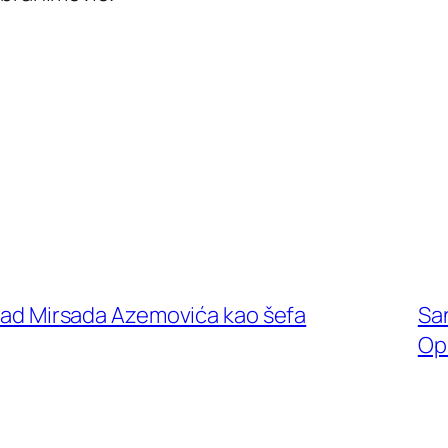
a rad Mirsada Azemovića kao šefa
San
Op