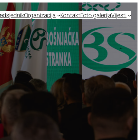
edsjednik
Organizacija
Kontakt
Foto galerija
Vijesti