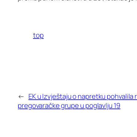
top
←
EK u Izvještaju o napretku pohvalil
pregovaračke grupe u poglavlju 19