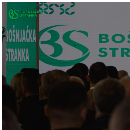
Idi
na
sadržaj