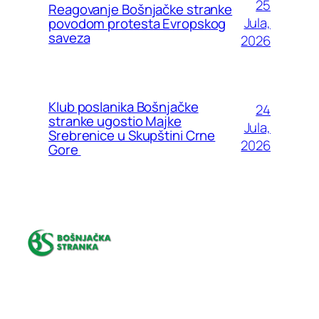
25
Reagovanje Bošnjačke stranke
Jula,
povodom protesta Evropskog
saveza
2026
Klub poslanika Bošnjačke
24
stranke ugostio Majke
Jula,
Srebrenice u Skupštini Crne
2026
Gore