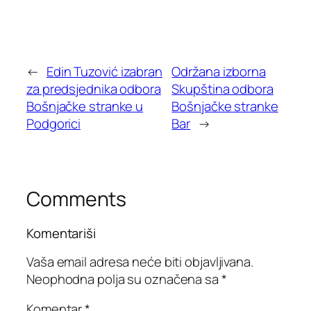
←
Edin Tuzović izabran
Održana izborna
za predsjednika odbora
Skupština odbora
Bošnjačke stranke u
Bošnjačke stranke
Podgorici
Bar
→
Comments
Komentariši
Vaša email adresa neće biti objavljivana.
Neophodna polja su označena sa
*
Komentar
*