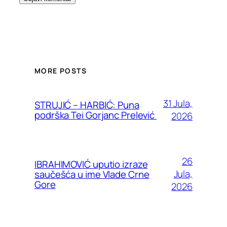
MORE POSTS
31 Jula,
STRUJIĆ – HARBIĆ: Puna
podrška Tei Gorjanc Prelević
2026
26
IBRAHIMOVIĆ uputio izraze
Jula,
saučešća u ime Vlade Crne
Gore
2026