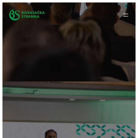
Idi
na
sadržaj