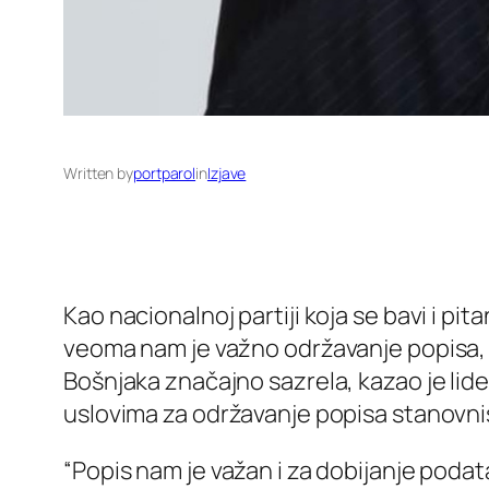
Written by
portparol
in
Izjave
Kao nacionalnoj partiji koja se bavi i pi
veoma nam je važno održavanje popisa, j
Bošnjaka značajno sazrela, kazao je lid
uslovima za održavanje popisa stanovni
“Popis nam je važan i za dobijanje poda