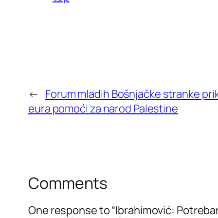
←
Forum mladih Bošnjačke stranke prik
eura pomoći za narod Palestine
Comments
One response to “Ibrahimović: Potreban n