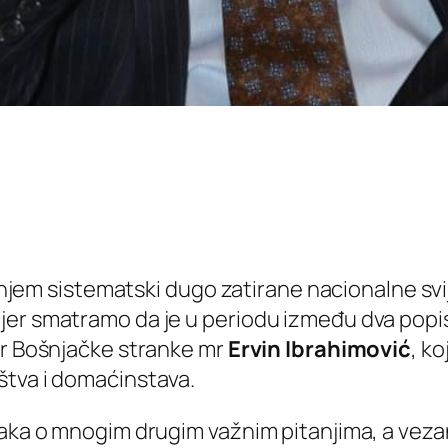
tanjem sistematski dugo zatirane nacionalne svij
er smatramo da je u periodu između dva popisa
er Bošnjačke stranke mr
Ervin Ibrahimović
, k
štva i domaćinstava.
taka o mnogim drugim važnim pitanjima, a veza