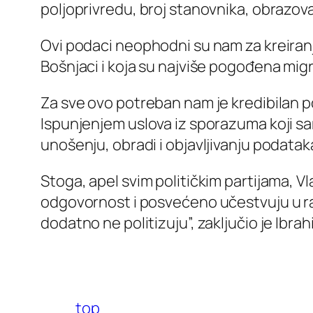
poljoprivredu, broj stanovnika, obrazova
Ovi podaci neophodni su nam za kreiranj
Bošnjaci i koja su najviše pogođena mig
Za sve ovo potreban nam je kredibilan pop
Ispunjenjem uslova iz sporazuma koji s
unošenju, obradi i objavljivanju podatak
Stoga, apel svim političkim partijama, V
odgovornost i posvećeno učestvuju u rad
dodatno ne politizuju”, zaključio je Ibra
top