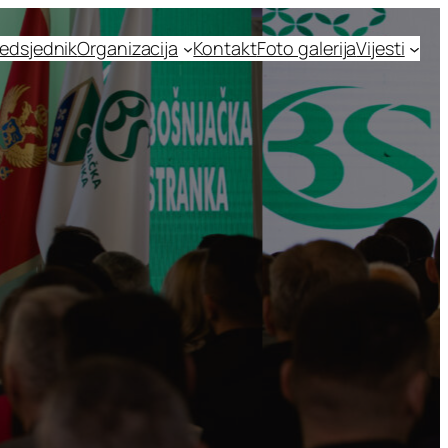
edsjednik
Organizacija
Kontakt
Foto galerija
Vijesti