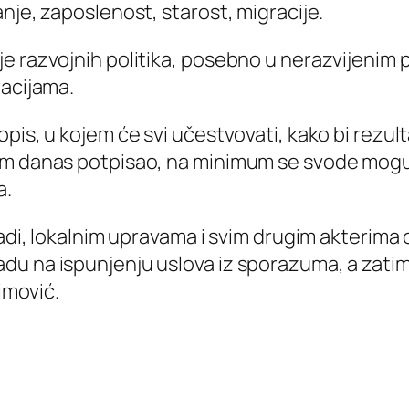
nje, zaposlenost, starost, migracije.
e razvojnih politika, posebno u nerazvijenim
racijama.
is, u kojem će svi učestvovati, kako bi rezulta
am danas potpisao, na minimum se svode mogućn
a.
ladi, lokalnim upravama i svim drugim akterima
u na ispunjenju uslova iz sporazuma, a zatim 
himović.