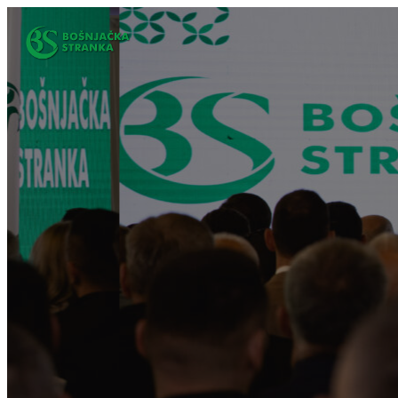
Idi
na
sadržaj