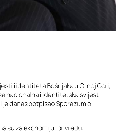
esti i identiteta Bošnjaka u Crnoj Gori,
 nacionalna i identitetska svijest
oji je danas potpisao Sporazum o
na su za ekonomiju, privredu,