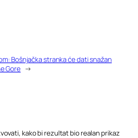
om: Bošnjačka stranka će dati snažan
ne Gore
→
vati, kako bi rezultat bio realan prikaz