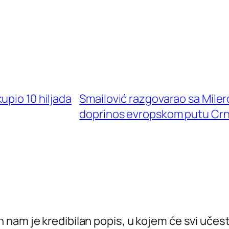
upio 10 hiljada
Smailović razgovarao sa Miler
doprinos evropskom putu Cr
am je kredibilan popis, u kojem će svi učestvo