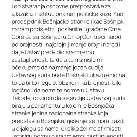
i od stvaranja osnovne pretpostavke za
izlazak iz institucionalne i političke krize. Kao
predsjednik Bošnjačke stranke i kao Bošnjak
moram podsjetiti i poslanike i građane Crne
Gore da su Bošnjaci u Crnoj Gori treći narod
po brojnosti i najbrojniji manje brojni narod i
da je Ustav predvidio srazmjernu
zastupljenost, te da u tom smislu mi
očekujemo da najmanje jedan sudija
Ustavnog suda bude Bošnjak i ukazujemo na
to da bi to negdje, obzirom na brojnost, bilo
logično i da nema te norme u Ustavu.
Takođe, obzirom da se sudije Ustavnog suda
biraju u parlamentu u kojem je Bošnjačka
stranka jedina nacionalna stranka koja
predstavlja Bošnjake, rješenje se mora tražiti
u dijalogu sa nama, ukoliko želimo afirmisati
ustavnu normu o srazmjernoj zastupljenosti.