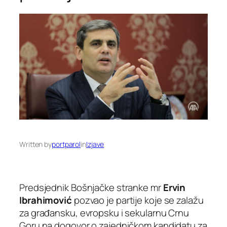
Written by
portparol
in
Izjave
Predsjednik Bošnjačke stranke mr
Ervin
Ibrahimović
pozvao je partije koje se zalažu
za građansku, evropsku i sekularnu Crnu
Goru na dogovor o zajedničkom kandidatu za