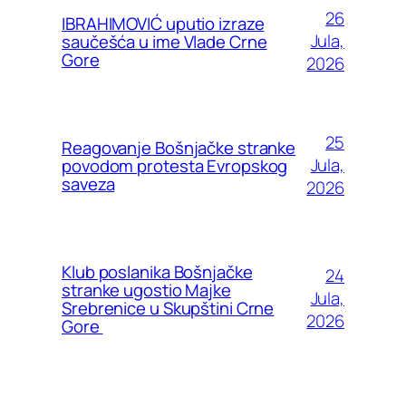
26
IBRAHIMOVIĆ uputio izraze
Jula,
saučešća u ime Vlade Crne
Gore
2026
25
Reagovanje Bošnjačke stranke
Jula,
povodom protesta Evropskog
saveza
2026
Klub poslanika Bošnjačke
24
stranke ugostio Majke
Jula,
Srebrenice u Skupštini Crne
2026
Gore