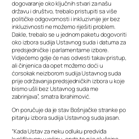
dogovaranje oko ključnih stvari za našu
državu i društvo, trebalo pristupiti sa više
političke odgovornosti i inkluzivnije jer bez
inkluzivnosti ne možemo riješiti problem.
Dakle, trebalo se u jednom paketu dogovoriti
oko izbora sudija Ustavnog suda i datuma za
predsjedničke i parlamentarne izbore.
Vidjećemo gdje će nas odvesti takav pristup,
ali činjenica da opet možemo doći u
ćorsokak neizborom sudija Ustavnog suda
prije održavanja predsjedničkih izbora u koje
bismo ušli bez Ustavnog suda me
zabrinjava”, smatra Ibrahimović.
On poručuje da je stav Bošnjačke stranke po
pitanju izbora sudija Ustavnog suda jasan.
“Kada Ustav za neku odluku predviđa
kvalifikovanu većinu, onda to nije slučajno,