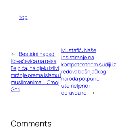
top
Mustafić: Naše
←
Bestidni napadi
insistiranje na
Kovačevića na reisa
kompetentnom sudiji iz
Fejzića, na djelu izlivi
redova bošnjačkog
mržnje prema Islamu i
naroda potpuno
muslimanima u Crnoj
utemeljeno i
Gori
opravdano
→
Comments