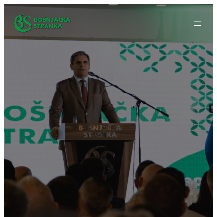
Idi
na
sadržaj