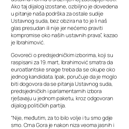
Ako taj dijalog izostane, ozbiljno je dovedena
u pitanje naša podrška za ostale sudije
Ustavnog suda, bez obzira na to je li naš
glas presudan ili nije jer nećemo praviti
kompromise oko naših ustavnih prava”, kazao
je Ibrahimović.
Govoreći o predsjedničkim izborima, koji su
raspisani za 19. mart, Ibrahimović smatra da
euroatlantske snage treba da se okupe oko
jednog kandidata. Ipak, poručuje da je moglo
biti dogovora da se pitanja Ustavnog suda,
predsjedničkih i parlamentarnih izbora
rješavaju u jednom paketu, kroz odgovoran
dijalog političkih partija.
“Nije, međutim, za to bilo volje i tu smo gdje
smo. Crna Gora je nakon niza veoma jasnih i