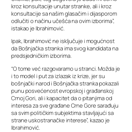
kroz konsultacije unutar stranke, ali i kroz
konsultacije sa našim glasačim i dijasporom
odlučiti o načinu učešća na ovim izborima”,
istakao je Ibrahimović.
Ipak, Ibrahimović ne isključuje i mogućnost
da Bošnjačka stranka ima svog kandidata na
predsjedničkim izborima.
“O tome već razgovaramo u stranci. Možda je
i to model i put za izlazak iz krize, jer su
bošnjački narod i Bošnjačka stranka pokazali
punu posvećenost evropskoj i građanskoj
Crnoj Gori, ali i kapacitet da o pitanjima od
interesa za sve građane Crne Gore sarađuju
sa svim političkim subjektima stavljajući sa
strane uskostranačke interese”, kazao je
Ibrahimović.