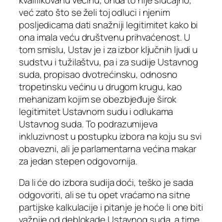
već zato što se želi toj odluci i njenim
posljedicama dati snažniji legitimitet kako bi
ona imala veću društvenu prihvaćenost. U
tom smislu, Ustav je i za izbor ključnih ljudi u
sudstvu i tužilaštvu, pa i za sudije Ustavnog
suda, propisao dvotrećinsku, odnosno
tropetinsku većinu u drugom krugu, kao
mehanizam kojim se obezbjeđuje širok
legitimitet Ustavnom sudu i odlukama
Ustavnog suda. To podrazumijeva
inkluzivnost u postupku izbora na koju su svi
obavezni, ali je parlamentarna većina makar
za jedan stepen odgovornija.
Da li će do izbora sudija doći, teško je sada
odgovoriti, ali se tu opet vraćamo na sitne
partijske kalkulacije i pitanje je hoće li one biti
važnije od deblokade Ustavnog suda, a time