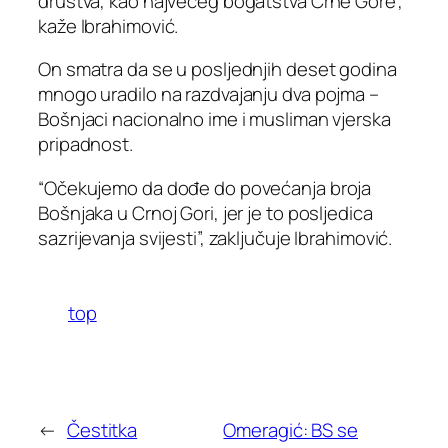
društva, kao najvećeg bogatstva Crne Gore”,
kaže Ibrahimović.
On smatra da se u posljednjih deset godina
mnogo uradilo na razdvajanju dva pojma –
Bošnjaci nacionalno ime i musliman vjerska
pripadnost.
“Očekujemo da dođe do povećanja broja
Bošnjaka u Crnoj Gori, jer je to posljedica
sazrijevanja svijesti”, zaključuje Ibrahimović.
top
←
Čestitka
Omeragić: BS se