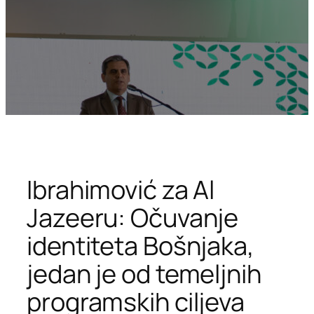
Ibrahimović za Al
Jazeeru: Očuvanje
identiteta Bošnjaka,
jedan je od temeljnih
programskih ciljeva