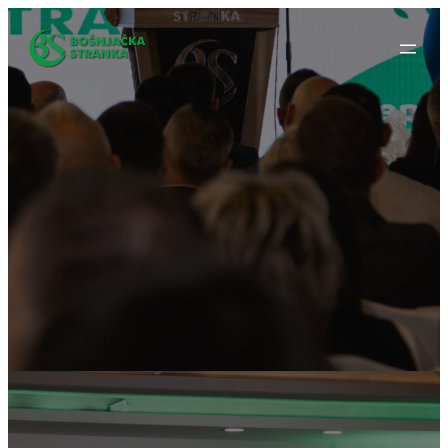
Idi
na
sadržaj