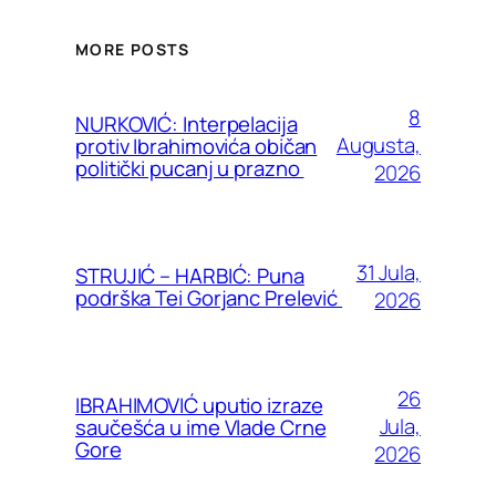
MORE POSTS
8
NURKOVIĆ: Interpelacija
Augusta,
protiv Ibrahimovića običan
politički pucanj u prazno
2026
31 Jula,
STRUJIĆ – HARBIĆ: Puna
podrška Tei Gorjanc Prelević
2026
26
IBRAHIMOVIĆ uputio izraze
Jula,
saučešća u ime Vlade Crne
Gore
2026