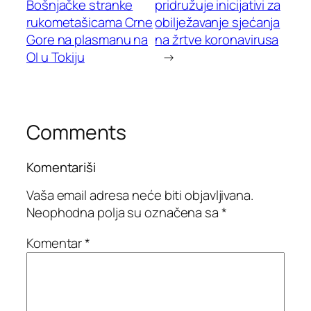
Bošnjačke stranke
pridružuje inicijativi za
rukometašicama Crne
obilježavanje sjećanja
Gore na plasmanu na
na žrtve koronavirusa
OI u Tokiju
→
Comments
Komentariši
Vaša email adresa neće biti objavljivana.
Neophodna polja su označena sa
*
Komentar
*