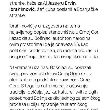
stranke, kaže za Al Jazeeru
Ervin
Ibrahimović
, šef kluba poslanika Bošnjačke
stranke.
Ibrahimović je u razgovoru na temu
najavljenog popisa stanovništva u Crnoj Gori
kazao da su Bošnjaci autohton narod na
ovim prostorima i da je obaveza BS, kao
političkih predstavnika, da radi na očuvanju i
unaprjeđenju identiteta bošnjačkog naroda.
“U vremenu iza nas, Bošnjaci su pokazali
svoju privrženost državi Crnoj Gori i skoro
plebiscitarno podržali nezavisnost Crne
Gore. S toga i smatramo da je očuvanje
tradicije, običaja, jezika, kulture i svih drugih
posebnosti Bošnjaka dio jednog zajedničkog
procesa u cilju izgradnje multietničkog