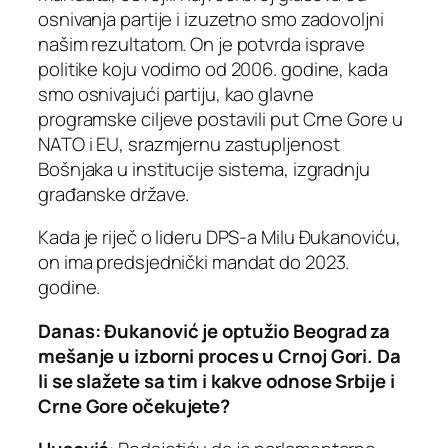
osnivanja partije i izuzetno smo zadovoljni
našim rezultatom. On je potvrda isprave
politike koju vodimo od 2006. godine, kada
smo osnivajući partiju, kao glavne
programske ciljeve postavili put Crne Gore u
NATO i EU, srazmjernu zastupljenost
Bošnjaka u institucije sistema, izgradnju
građanske države.
Kada je riječ o lideru DPS-a Milu Đukanoviću,
on ima predsjednički mandat do 2023.
godine.
Danas: Đukanović je optužio Beograd za
mešanje u izborni proces u Crnoj Gori. Da
li se slažete sa tim i kakve odnose Srbije i
Crne Gore očekujete?