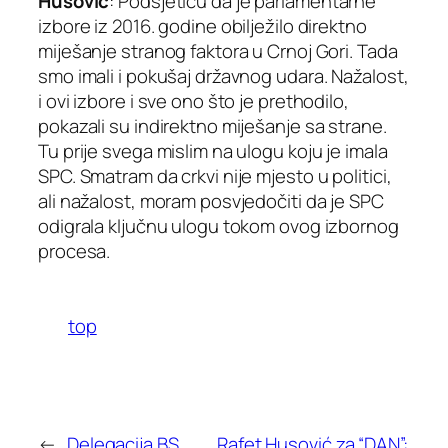
Husović
: Podsjetiću da je parlamentarne
izbore iz 2016. godine obilježilo direktno
miješanje stranog faktora u Crnoj Gori. Tada
smo imali i pokušaj državnog udara. Nažalost,
i ovi izbore i sve ono što je prethodilo,
pokazali su indirektno miješanje sa strane.
Tu prije svega mislim na ulogu koju je imala
SPC. Smatram da crkvi nije mjesto u politici,
ali nažalost, moram posvjedočiti da je SPC
odigrala ključnu ulogu tokom ovog izbornog
procesa.
top
←
Delegacija BS
Rafet Husović za “DAN”: