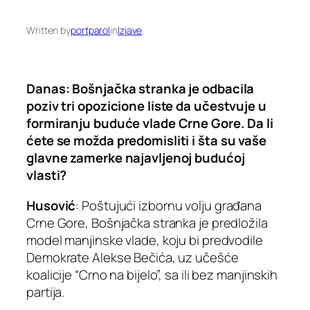
Written by
portparol
in
Izjave
Danas: Bošnjačka stranka je odbacila
poziv tri opozicione liste da učestvuje u
formiranju buduće vlade Crne Gore. Da li
ćete se možda predomisliti i šta su vaše
glavne zamerke najavljenoj budućoj
vlasti?
Husović
: Poštujući izbornu volju građana
Crne Gore, Bošnjačka stranka je predložila
model manjinske vlade, koju bi predvodile
Demokrate Alekse Bečića, uz učešće
koalicije “Crno na bijelo”, sa ili bez manjinskih
partija.