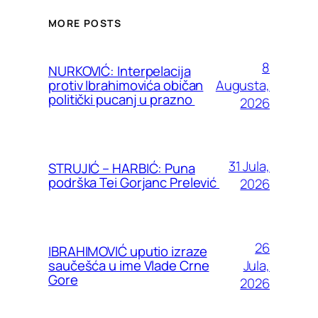
MORE POSTS
8
NURKOVIĆ: Interpelacija
Augusta,
protiv Ibrahimovića običan
politički pucanj u prazno
2026
31 Jula,
STRUJIĆ – HARBIĆ: Puna
podrška Tei Gorjanc Prelević
2026
26
IBRAHIMOVIĆ uputio izraze
Jula,
saučešća u ime Vlade Crne
Gore
2026