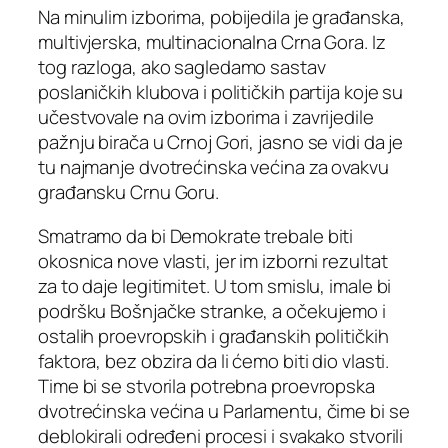
Na minulim izborima, pobijedila je građanska,
multivjerska, multinacionalna Crna Gora. Iz
tog razloga, ako sagledamo sastav
poslaničkih klubova i političkih partija koje su
učestvovale na ovim izborima i zavrijedile
pažnju birača u Crnoj Gori, jasno se vidi da je
tu najmanje dvotrećinska većina za ovakvu
građansku Crnu Goru.
Smatramo da bi Demokrate trebale biti
okosnica nove vlasti, jer im izborni rezultat
za to daje legitimitet. U tom smislu, imale bi
podršku Bošnjačke stranke, a očekujemo i
ostalih proevropskih i građanskih političkih
faktora, bez obzira da li ćemo biti dio vlasti.
Time bi se stvorila potrebna proevropska
dvotrećinska većina u Parlamentu, čime bi se
deblokirali određeni procesi i svakako stvorili