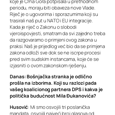
koje je Crna Gora potpisala u prethodnom
periodu, moraju biti obaveza nove Vlade.
Riječ je o ugovorima i sporazumima koji su
trasirali naš put u NATO i EU integracije.
Kada je riječ o Zakonu o slobodi
vjeroispovjesti, smatram da svi zajedno treba
da razgovaramo o primjeni ovog zakona u
praksi. Naš je prijedlog već bio da se primjena
zakona odloži sve dok se ne iscrpe procesi
pred svim sudskim instancama, koje će se
izjasniti o ovom zakonskom rješenju.
Danas: Bošnjačka stranka je odlično
prošla na izborima. Koji su razlozi pada
vašeg koalicionog partnera DPS i kakva je
politička budućnost Mila Đukanovića?
Husović
: Mi smo osvojili tri poslanička
mandata, osvojili najveći broj glasova od