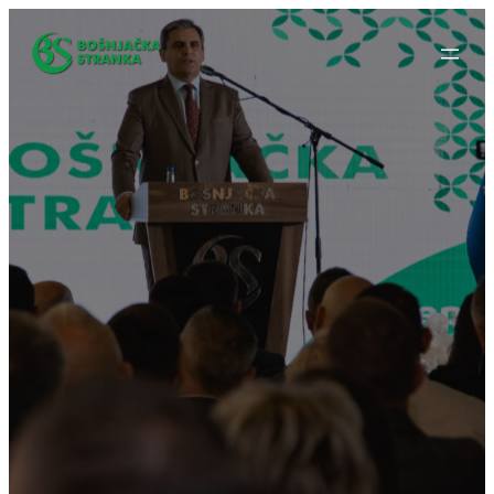
Idi
na
sadržaj