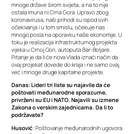
mnoge države širom svijeta, a na to nije
ostala imuna ni Crna Gora. Upravo zbog
koronavirusa, naši prihodi su ispod svih
očekivanja i u tom smislu, očekuje nas
mnogo posla na oporavku naše ekonomije. U
toku je realizacija infrastrukturnog projekta
vijeka u Crnoj Gori, autoputa Bar-Boljare.
Pitanje je da li će nova Vlada iznaći način da
ovaj projekat dovede do kraja i ne samo ovaj,
već i mnoge druge kapitalne projekte.
Danas: Lideri tri liste su najavile da će
poštovati međunarodne sporazume,
privrženi su EU i NATO. Najavili su izmene
Zakona o verskim zajednicama. Da li to
podržavate?
Husović
: Poštovanje međunarodnih ugovora