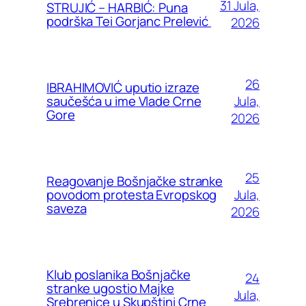
31 Jula,
STRUJIĆ – HARBIĆ: Puna
podrška Tei Gorjanc Prelević
2026
26
IBRAHIMOVIĆ uputio izraze
Jula,
saučešća u ime Vlade Crne
Gore
2026
25
Reagovanje Bošnjačke stranke
Jula,
povodom protesta Evropskog
saveza
2026
Klub poslanika Bošnjačke
24
stranke ugostio Majke
Jula,
Srebrenice u Skupštini Crne