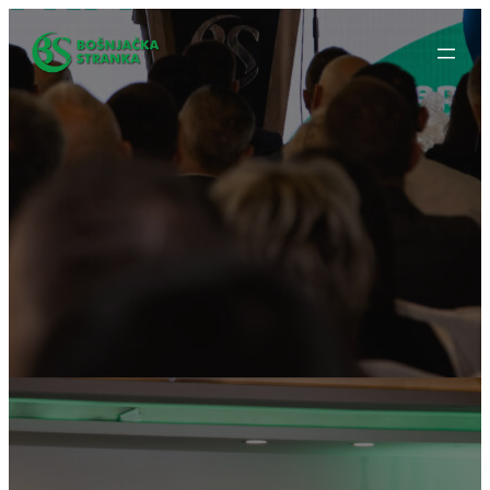
Idi
na
sadržaj