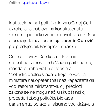
Written by
portparol
in
Izjave
Institucionalna i politička kriza u Crnoj Gori
uzrokovana dubiozama konstituenata
aktuelne političke većine, dovele su građane
u poziciju talaca, ocjenjuje
Jasmin Ćorović
,
potpredsjednik Bošnjačke stranke.
On je u izjavi za Dan kazao da zbog
nefunkcionalnosti rada Vlade i parlamenta,
mandate treba vratiti građanima.
“Nefunkcionalna Vlada, u kojoj je većina
ministara nekopetentna i bez kapaciteta da
vodi resorna ministarstva, čiji predlozi
zakona se ne mogu naći u skupštinskoj
proceduri zbog političke blokade
parlamenta, polako ali sigurno vodi državu u