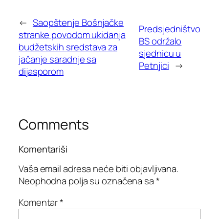
←
Saopštenje Bošnjačke
Predsjedništvo
stranke povodom ukidanja
BS održalo
budžetskih sredstava za
sjednicu u
jačanje saradnje sa
Petnjici
→
dijasporom
Comments
Komentariši
Vaša email adresa neće biti objavljivana.
Neophodna polja su označena sa
*
Komentar
*