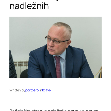
nadležnih
Written by
portparol
in
Izjave