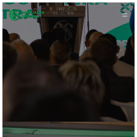
Idi
na
sadržaj