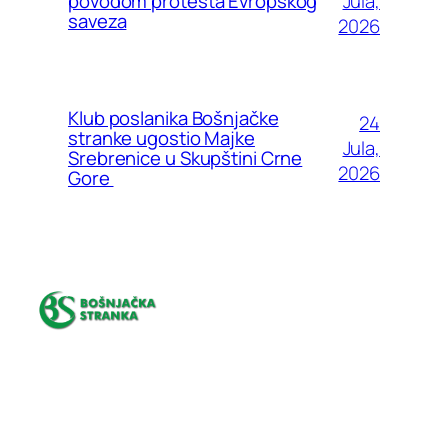
Jula,
povodom protesta Evropskog
saveza
2026
Klub poslanika Bošnjačke
24
stranke ugostio Majke
Jula,
Srebrenice u Skupštini Crne
2026
Gore