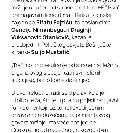
Bošnjačka stranka najoštrije osuđuje govor
mržnje upućen od strane direktora HE ” Piva”
prema javnim ličnostima – Reisu Islamske
zajednice
Rifatu Fejziću
, te poslanicima
Genciju Nimanbeguu i Draginji
Vuksanović Stanković
, kazao je
predsjednik Političkog savjeta Bošnjačke
stranke
Suljo Mustafić
.
„Tražimo procesuiranje od strane nadležnih
organa ovog slučaja, kao i svih sličnih
slučajeva, bilo o kome da je riječ.
U ovom slučaju, radi se o pojavi koja je
utoliko teža, što je u pitanju pojedinac, javni
funkcioner koji, uz to, rukovodi jednim
državnim preduzećem, pa primjer takvog
govora mržnje ima veće posljedice.
Očekujemo od nadležnog rukovodstva i