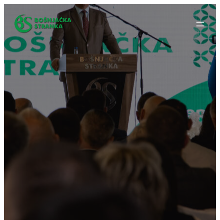
Idi
na
sadržaj