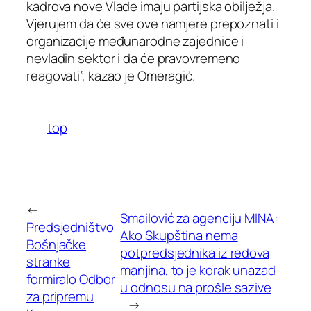
kadrova nove Vlade imaju partijska obilježja.
Vjerujem da će sve ove namjere prepoznati i
organizacije međunarodne zajednice i
nevladin sektor i da će pravovremeno
reagovati”, kazao je Omeragić.
top
←
Smailović za agenciju MINA:
Predsjedništvo
Ako Skupština nema
Bošnjačke
potpredsjednika iz redova
stranke
manjina, to je korak unazad
formiralo Odbor
u odnosu na prošle sazive
za pripremu
→