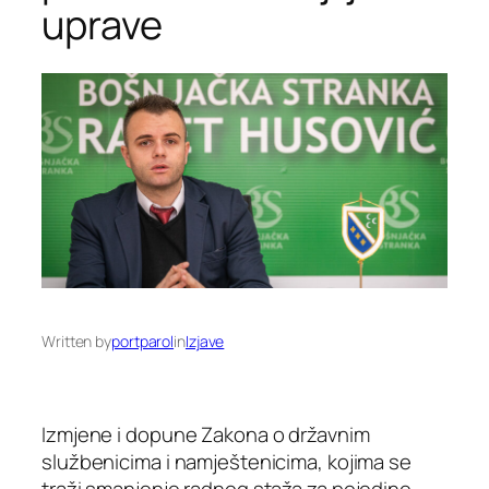
uprave
Written by
portparol
in
Izjave
Izmjene i dopune Zakona o državnim
službenicima i namještenicima, kojima se
traži smanjenje radnog staža za pojedine