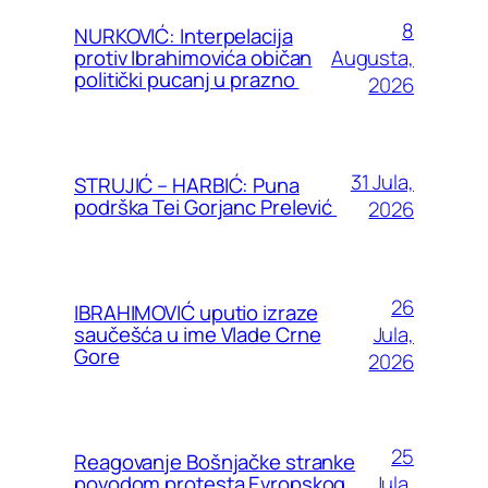
8
NURKOVIĆ: Interpelacija
Augusta,
protiv Ibrahimovića običan
politički pucanj u prazno
2026
31 Jula,
STRUJIĆ – HARBIĆ: Puna
podrška Tei Gorjanc Prelević
2026
26
IBRAHIMOVIĆ uputio izraze
Jula,
saučešća u ime Vlade Crne
Gore
2026
25
Reagovanje Bošnjačke stranke
Jula,
povodom protesta Evropskog