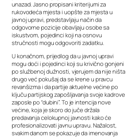
unazad. Jasno propisani kriterijumi za
rukovodeća mjesta i uopšte za mjesta u
javnoj upravi, predstavljaju način da
odgovorne pozicije obavljaju osobe sa
iskustvom, pojedinci koji na osnovu
stručnosti mogu odgovoriti zadatku.
U konačnom, prijedlog da u javnoj upravi
mogu doći i pojedinci koji su krivično gonjeni
po službenoj dužnosti, vjerujem da nije ništa
drugo već pokušaj da se krene u pravcu
revanšizma i da partije aktuelne većine po
ključu partijskog zapošljavanja svoje kadrove
zaposle po “dubini”. To je intencija nove
većine, koja je skoro do juče držala
predavanja celokupnoj javnosti kako će
profesionalizovati javnu upravu. Nažalost,
svakim danom se pokazuje da imenovanja