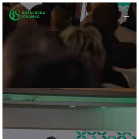
Idi
na
sadržaj