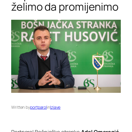
želimo da promijenimo
Written by
portparol
in
Izjave