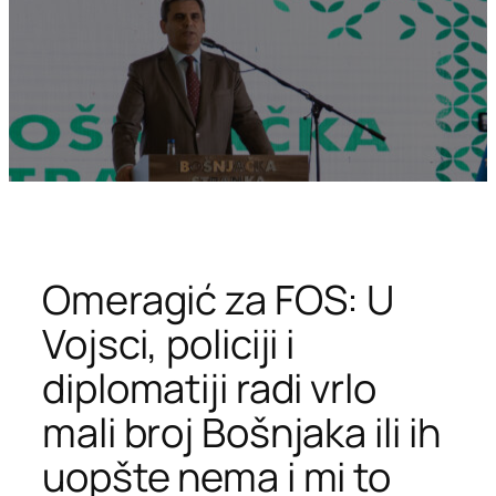
Omeragić za FOS: U
Vojsci, policiji i
diplomatiji radi vrlo
mali broj Bošnjaka ili ih
uopšte nema i mi to