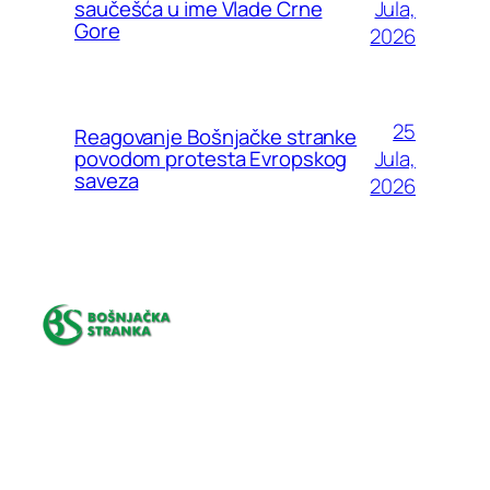
Jula,
saučešća u ime Vlade Crne
Gore
2026
25
Reagovanje Bošnjačke stranke
Jula,
povodom protesta Evropskog
saveza
2026