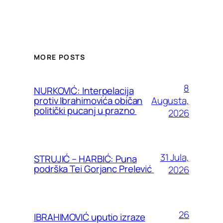
MORE POSTS
8
NURKOVIĆ: Interpelacija
Augusta,
protiv Ibrahimovića običan
politički pucanj u prazno
2026
31 Jula,
STRUJIĆ – HARBIĆ: Puna
podrška Tei Gorjanc Prelević
2026
26
IBRAHIMOVIĆ uputio izraze