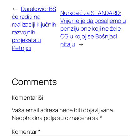
←
Duraković: BS
Nurković za STANDARD:
će raditi na
Vrijeme je da pošaljemo u
realizaciji ključnih
penziju one koji ne žele
razvojnih
CG u kojoj se Bošnjaci
projekata u
pitaju
→
Petnjici
Comments
Komentariši
Vaša email adresa neće biti objavljivana.
Neophodna polja su označena sa
*
Komentar
*