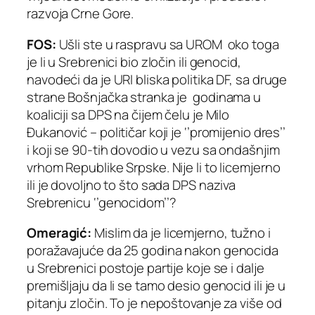
razvoja Crne Gore.
FOS:
Ušli ste u raspravu sa UROM oko toga
je li u Srebrenici bio zločin ili genocid,
navodeći da je URI bliska politika DF, sa druge
strane Bošnjačka stranka je godinama u
koaliciji sa DPS na čijem čelu je Milo
Đukanović – političar koji je ‘’promijenio dres’’
i koji se 90-tih dovodio u vezu sa ondašnjim
vrhom Republike Srpske. Nije li to licemjerno
ili je dovoljno to što sada DPS naziva
Srebrenicu ‘’genocidom’’?
Omeragić:
Mislim da je licemjerno, tužno i
poražavajuće da 25 godina nakon genocida
u Srebrenici postoje partije koje se i dalje
premišljaju da li se tamo desio genocid ili je u
pitanju zločin. To je nepoštovanje za više od