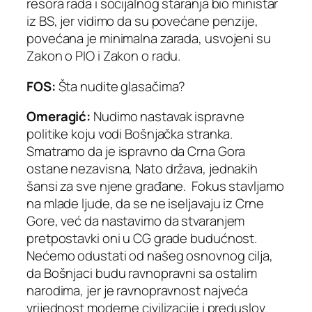
resora rada i socijalnog staranja bio ministar
iz BS, jer vidimo da su povećane penzije,
povećana je minimalna zarada, usvojeni su
Zakon o PIO i Zakon o radu.
FOS:
Šta nudite glasačima?
Omeragić:
Nudimo nastavak ispravne
politike koju vodi Bošnjačka stranka.
Smatramo da je ispravno da Crna Gora
ostane nezavisna, Nato država, jednakih
šansi za sve njene građane. Fokus stavljamo
na mlade ljude, da se ne iseljavaju iz Crne
Gore, već da nastavimo da stvaranjem
pretpostavki oni u CG grade budućnost.
Nećemo odustati od našeg osnovnog cilja,
da Bošnjaci budu ravnopravni sa ostalim
narodima, jer je ravnopravnost najveća
vrijednost moderne civilizacije i preduslov