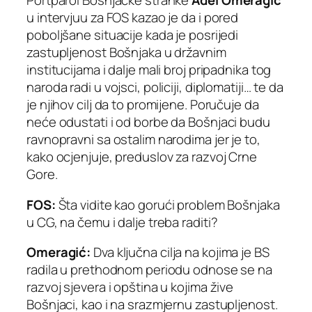
Portparol Bošnjačke stranke
Adel Omeragić
u intervjuu za FOS kazao je da i pored
poboljšane situacije kada je posrijedi
zastupljenost Bošnjaka u državnim
institucijama i dalje mali broj pripadnika tog
naroda radi u vojsci, policiji, diplomatiji… te da
je njihov cilj da to promijene. Poručuje da
neće odustati i od borbe da Bošnjaci budu
ravnopravni sa ostalim narodima jer je to,
kako ocjenjuje, preduslov za razvoj Crne
Gore.
FOS:
Šta vidite kao gorući problem Bošnjaka
u CG, na čemu i dalje treba raditi?
Omeragić:
Dva ključna cilja na kojima je BS
radila u prethodnom periodu odnose se na
razvoj sjevera i opština u kojima žive
Bošnjaci, kao i na srazmjernu zastupljenost.