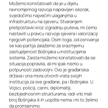
Možemo konstatovati da je u dijelu
ravnomjernog razvoja napravljen iskorak,
svjedočimo najvećim ulaganjima u
infrastrukturu na sjeveru. Stvaranjem
pretpostavki kroz izgradnju puteva, mi ćemo
nastaviti u pravcu razvoja sjevera i valorizaciji
njegovih potencijala. Osim toga, od osnivanja
se kao partija zalažemo za srazmjernu
zastupljenost Bošnjaka u institucijama
sistema. Zaista možemo konstatovati da se
situacija popravila, ali mi ipak nismo u
potpunosti zadovoljni. Ovo je građanska
država i ona mora otvoriti vrata svojih
institucija za sve građane, pa i Bošnjake. U
Vojsci, policiji, carini, diplomatiji,
bezbjednosnim strukturama, radi vrlo mali
broj Bošnjaka ili ih uopšte nema i mi to želimo
da promijenimo.