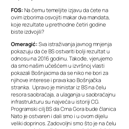
FOS:
Na čemu temeljite izjavu da ćete na
ovim izborima osvojiti makar dva mandata,
koje rezultate u prethodne četiri godine
biste izdvojili?
Omeragić:
Sva istraživanja javnog mnjenja
pokazuju da će BS ostvariti bolji rezultat u
odnosu na 2016 godinu. Takođe, vjerujemo
da smo našim učešćem u izvršnoj vlasti
pokazali Bošnjacima da se niko ne bori za
njihove interese i prava kao Bošnjačka
stranka. Upravo je ministar iz BS na čelu
resora saobraćaja, a ulaganja u saobraćajnu
infrastrukturu su najveća u istoriji CG.
Programski cilj BS da Crna Gora bude članica
Nato je ostvaren i dali smo i u ovom dijelu
veliki doprinos. Zadovoljni smo što je na čelu