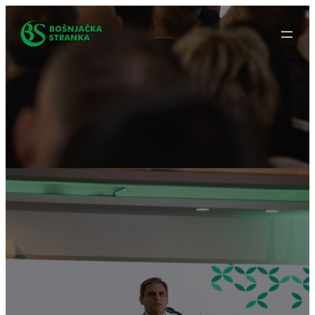
Idi
na
sadržaj