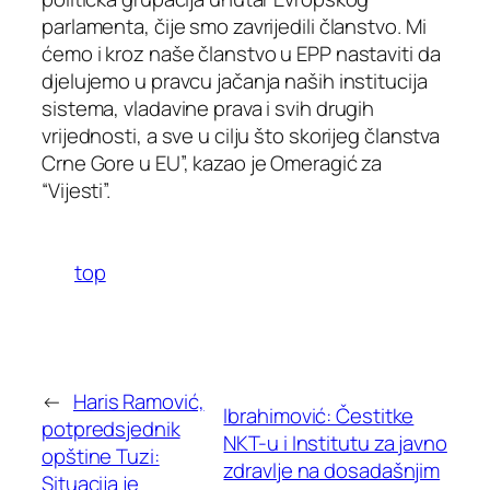
parlamenta, čije smo zavrijedili članstvo. Mi
ćemo i kroz naše članstvo u EPP nastaviti da
djelujemo u pravcu jačanja naših institucija
sistema, vladavine prava i svih drugih
vrijednosti, a sve u cilju što skorijeg članstva
Crne Gore u EU”, kazao je Omeragić za
“Vijesti”.
top
←
Haris Ramović,
Ibrahimović: Čestitke
potpredsjednik
NKT-u i Institutu za javno
opštine Tuzi:
zdravlje na dosadašnjim
Situacija je