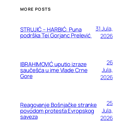
MORE POSTS
31 Jula,
STRUJIĆ – HARBIĆ: Puna
podrška Tei Gorjanc Prelević
2026
26
IBRAHIMOVIĆ uputio izraze
Jula,
saučešća u ime Vlade Crne
Gore
2026
25
Reagovanje Bošnjačke stranke
Jula,
povodom protesta Evropskog
saveza
2026