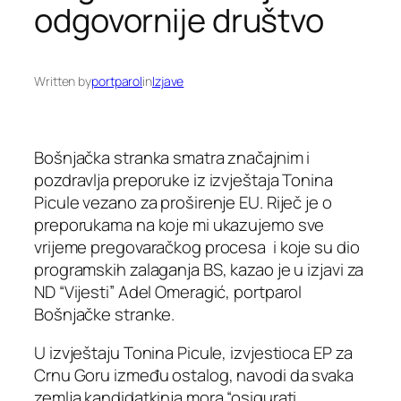
odgovornije društvo
Written by
portparol
in
Izjave
Bošnjačka stranka smatra značajnim i
pozdravlja preporuke iz izvještaja Tonina
Picule vezano za proširenje EU. Riječ je o
preporukama na koje mi ukazujemo sve
vrijeme pregovaračkog procesa i koje su dio
programskih zalaganja BS, kazao je u izjavi za
ND “Vijesti” Adel Omeragić, portparol
Bošnjačke stranke.
U izvještaju Tonina Picule, izvjestioca EP za
Crnu Goru između ostalog, navodi da svaka
zemlja kandidatkinja mora “osigurati