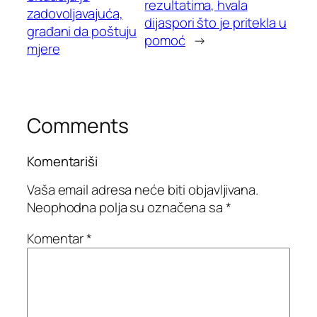
rezultatima, hvala
zadovoljavajuća,
dijaspori što je pritekla u
građani da poštuju
pomoć
→
mjere
Comments
Komentariši
Vaša email adresa neće biti objavljivana.
Neophodna polja su označena sa
*
Komentar
*