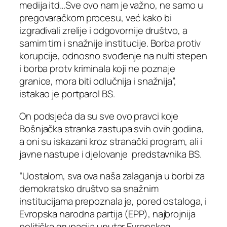
medija itd…Sve ovo nam je važno, ne samo u
pregovaračkom procesu, već kako bi
izgrađivali zrelije i odgovornije društvo, a
samim tim i snažnije institucije. Borba protiv
korupcije, odnosno svođenje na nulti stepen
i borba protv kriminala koji ne poznaje
granice, mora biti odlučnija i snažnija”,
istakao je portparol BS.
On podsjeća da su sve ovo pravci koje
Bošnjačka stranka zastupa svih ovih godina,
a oni su iskazani kroz stranački program, ali i
javne nastupe i djelovanje predstavnika BS.
“Uostalom, sva ova naša zalaganja u borbi za
demokratsko društvo sa snažnim
institucijama prepoznala je, pored ostaloga, i
Evropska narodna partija (EPP), najbrojnija
politička grupacija unutar Evropskog