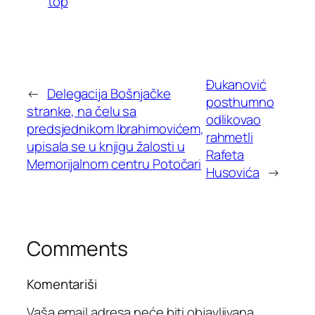
top
Đukanović
←
Delegacija Bošnjačke
posthumno
stranke, na čelu sa
odlikovao
predsjednikom Ibrahimovićem,
rahmetli
upisala se u knjigu žalosti u
Rafeta
Memorijalnom centru Potočari
Husovića
→
Comments
Komentariši
Vaša email adresa neće biti objavljivana.