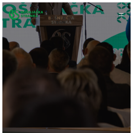
Idi
na
sadržaj