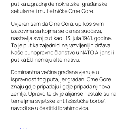
put ka izgradnji demokratske, građanske,
sekularne i multietničke Crne Gore.
Uvjeren sam da Crna Gora, uprkos svim
izazovima sa kojima se danas suočava,
nastavlja svoj put kao i 13. jula 1941. godine.
To je put ka zajednici najrazvijenijih država.
Naše punopravno članstvo u NATO Alijansi i
put ka EU nemaju alternativu.
Dominantna većina građana vjeruje u
ispravnost tog puta, jer građani Crne Gore
znaju gdje pripadaju i gdje pripada njihova
zemlja. Upravo te dvije alijanse nastale su na
temeljima svjetske antifašističke borbe”,
navodi se u čestitki Ibrahimovića.