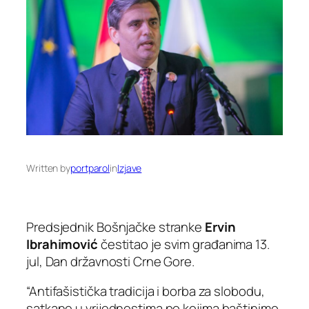
Written by
portparol
in
Izjave
Predsjednik Bošnjačke stranke
Ervin
Ibrahimović
čestitao je svim građanima 13.
jul, Dan državnosti Crne Gore.
“Antifašistička tradicija i borba za slobodu,
satkane u vrijednostima po kojima baštinimo