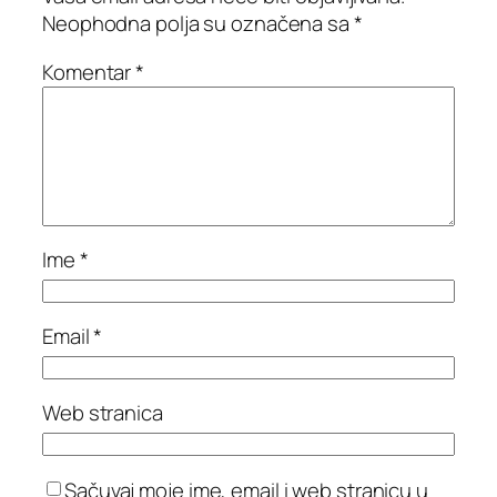
Neophodna polja su označena sa
*
Komentar
*
Ime
*
Email
*
Web stranica
Sačuvaj moje ime, email i web stranicu u