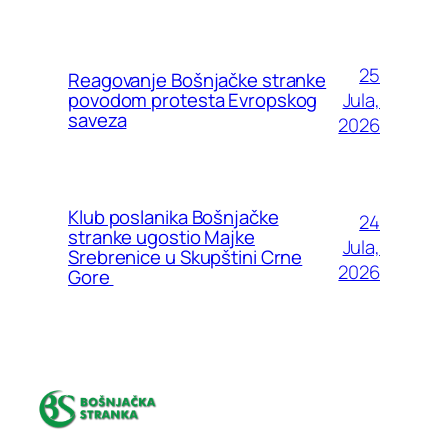
25
Reagovanje Bošnjačke stranke
Jula,
povodom protesta Evropskog
saveza
2026
Klub poslanika Bošnjačke
24
stranke ugostio Majke
Jula,
Srebrenice u Skupštini Crne
2026
Gore