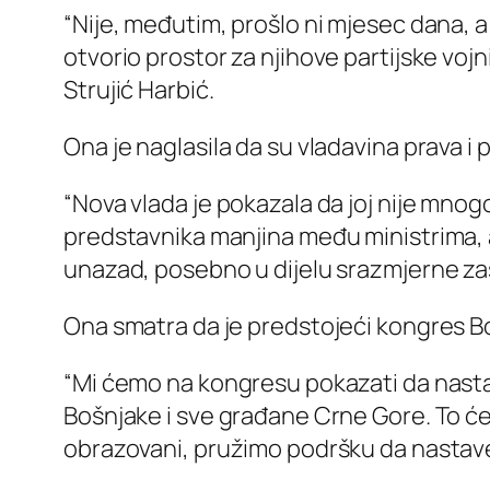
“Nije, međutim, prošlo ni mjesec dana, a 
otvorio prostor za njihove partijske voj
Strujić Harbić.
Ona je naglasila da su vladavina prava 
“Nova vlada je pokazala da joj nije mno
predstavnika manjina među ministrima, a v
unazad, posebno u dijelu srazmjerne zast
Ona smatra da je predstojeći kongres Bo
“Mi ćemo na kongresu pokazati da nastav
Bošnjake i sve građane Crne Gore. To će bi
obrazovani, pružimo podršku da nastave 