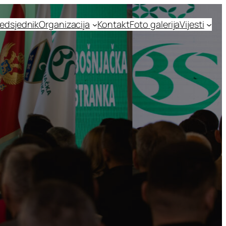
edsjednik
Organizacija
Kontakt
Foto galerija
Vijesti