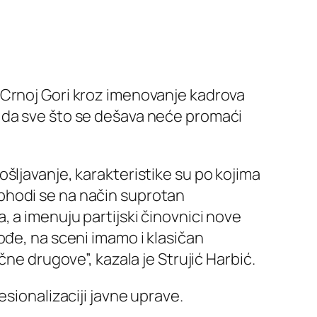
u Crnoj Gori kroz imenovanje kadrova
 da sve što se dešava neće promaći
šljavanje, karakteristike su po kojima
phodi se na način suprotan
 a imenuju partijski činovnici nove
ođe, na sceni imamo i klasičan
ne drugove”, kazala je Strujić Harbić.
sionalizaciji javne uprave.