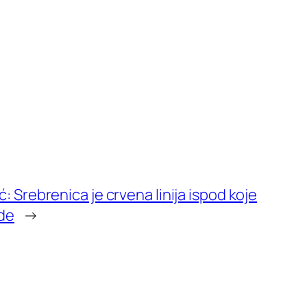
: Srebrenica je crvena linija ispod koje
ide
→