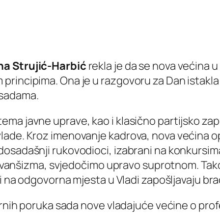
a Strujić-Harbić
rekla je da se nova većina 
principima. Ona je u razgovoru za Dan istakla
asadama.
ma javne uprave, kao i klasično partijsko zapo
lade. Kroz imenovanje kadrova, nova većina o
osadašnji rukovodioci, izabrani na konkursima,
i revanšizma, svjedočimo upravo suprotnom. Tak
i na odgovorna mjesta u Vladi zapošljavaju brač
ornih poruka sada nove vladajuće većine o profe