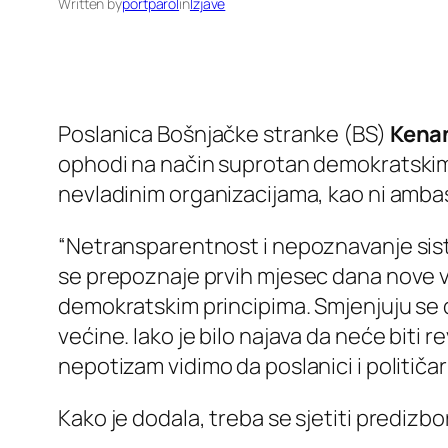
Written by
portparol
in
Izjave
Poslanica Bošnjačke stranke (BS)
Kenan
ophodi na način suprotan demokratskim 
nevladinim organizacijama, kao ni amb
“Netransparentnost i nepoznavanje siste
se prepoznaje prvih mjesec dana nove v
demokratskim principima. Smjenjuju se d
većine. Iako je bilo najava da neće bit
nepotizam vidimo da poslanici i političar
Kako je dodala, treba se sjetiti predizb