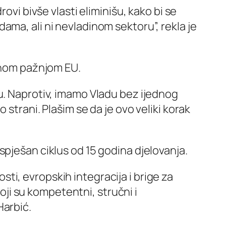
ovi bivše vlasti eliminišu, kako bi se
ma, ali ni nevladinom sektoru”, rekla je
udnom pažnjom EU.
u. Naprotiv, imamo Vladu bez ijednog
strani. Plašim se da je ovo veliki korak
spješan ciklus od 15 godina djelovanja.
i, evropskih integracija i brige za
koji su kompetentni, stručni i
Harbić.