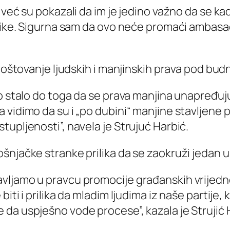
već su pokazali da im je jedino važno da se kadr
nike. Sigurna sam da ovo neće promaći ambasada
i poštovanje ljudskih i manjinskih prava pod b
go stalo do toga da se prava manjina unapređuj
idimo da su i „po dubini“ manjine stavljene po 
upljenosti”, navela je Strujuć Harbić.
šnjačke stranke prilika da se zaokruži jedan u
ljamo u pravcu promocije građanskih vrijednost
ti i prilika da mladim ljudima iz naše partije, 
da uspješno vode procese”, kazala je Strujić 