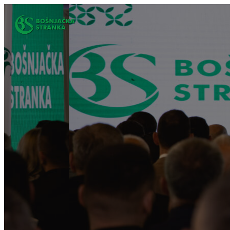
Idi
na
sadržaj