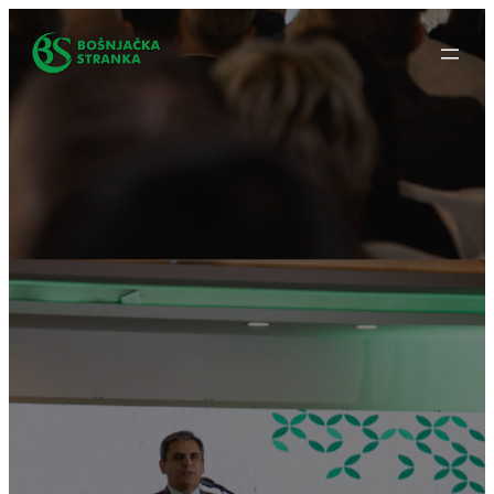
Idi
na
sadržaj