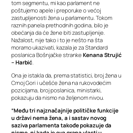
tom segmentu, mi kao parlament ne
poštujemo apele i preporuke o većoj
zastupljenosti žena u parlamentu. Tokom
raznih panela prethodnih godina, bilo je
obećanja da će žene biti zastupljenije.
Nažalost, nije tako i to je nešto na šta
moramo ukazivati, kazala je za Standard
poslanica Bošnjačke stranke
Kenana Strujić
– Harbić
.
Ona je istakla da, prema statistici, broj žena u
Crnoj Gori i učešće žena na rukovodećim
pozicijama, broj poslanica, ministarki,
pokazuju da nismo na željenom nivou.
“Među tri najznačajnije političke funkcije
u državi nema žena, a i sastav novog
saziva parlamenta takođe pokazuje da
nismo, ni kada je ova grana vlasti u