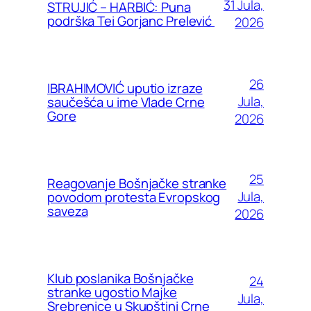
31 Jula,
STRUJIĆ – HARBIĆ: Puna
podrška Tei Gorjanc Prelević
2026
26
IBRAHIMOVIĆ uputio izraze
Jula,
saučešća u ime Vlade Crne
Gore
2026
25
Reagovanje Bošnjačke stranke
Jula,
povodom protesta Evropskog
saveza
2026
Klub poslanika Bošnjačke
24
stranke ugostio Majke
Jula,
Srebrenice u Skupštini Crne