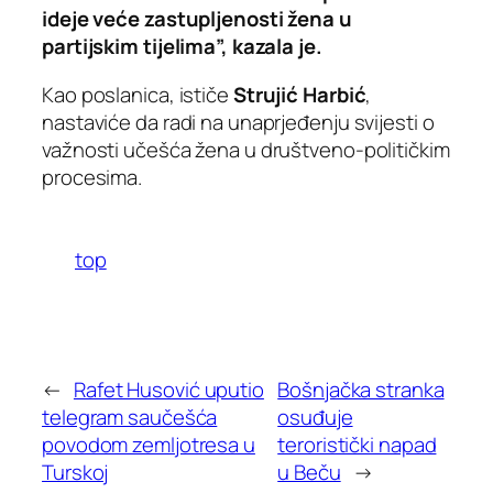
ideje veće zastupljenosti žena u
partijskim tijelima”, kazala je.
Kao poslanica, ističe
Strujić Harbić
,
nastaviće da radi na unaprjeđenju svijesti o
važnosti učešća žena u društveno-političkim
procesima.
top
←
Rafet Husović uputio
Bošnjačka stranka
telegram saučešća
osuđuje
povodom zemljotresa u
teroristički napad
Turskoj
u Beču
→