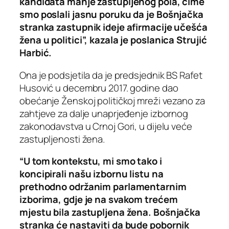
kandidata manje zastupljenog pola, čime
smo poslali jasnu poruku da je Bošnjačka
stranka zastupnik ideje afirmacije učešća
žena u politici”, kazala je poslanica Strujić
Harbić.
Ona je podsjetila da je predsjednik BS Rafet
Husović u decembru 2017. godine dao
obećanje Ženskoj političkoj mreži vezano za
zahtjeve za dalje unaprjeđenje izbornog
zakonodavstva u Crnoj Gori, u dijelu veće
zastupljenosti žena.
“U tom kontekstu, mi smo tako i
koncipirali našu izbornu listu na
prethodno održanim parlamentarnim
izborima, gdje je na svakom trećem
mjestu bila zastupljena žena. Bošnjačka
stranka će nastaviti da bude pobornik