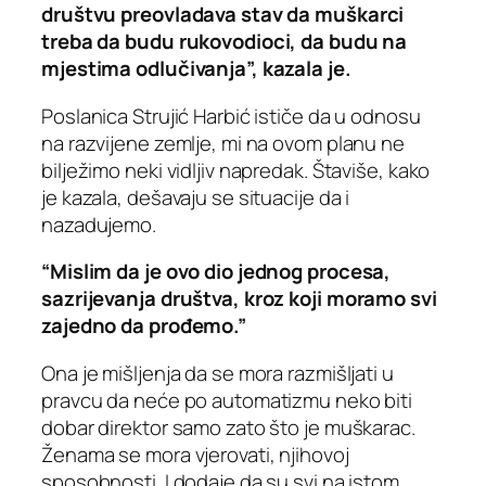
društvu preovladava stav da muškarci
treba da budu rukovodioci, da budu na
mjestima odlučivanja”, kazala je.
Poslanica Strujić Harbić ističe da u odnosu
na razvijene zemlje, mi na ovom planu ne
bilježimo neki vidljiv napredak. Štaviše, kako
je kazala, dešavaju se situacije da i
nazadujemo.
“Mislim da je ovo dio jednog procesa,
sazrijevanja društva, kroz koji moramo svi
zajedno da prođemo.”
Ona je mišljenja da se mora razmišljati u
pravcu da neće po automatizmu neko biti
dobar direktor samo zato što je muškarac.
Ženama se mora vjerovati, njihovoj
sposobnosti. I dodaje da su svi na istom